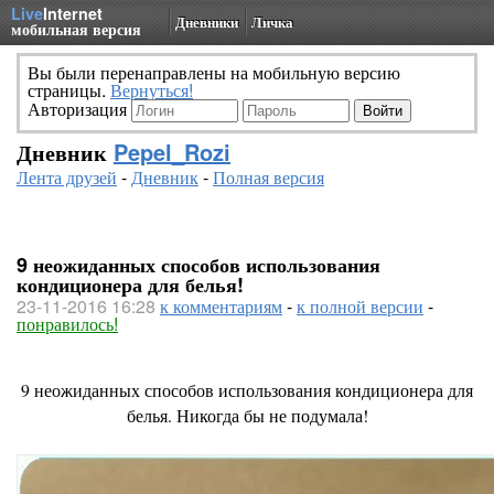
Live
Internet
Дневники
Личка
мобильная версия
Вы были перенаправлены на мобильную версию
страницы.
Вернуться!
Авторизация
Дневник
Pepel_Rozi
Лента друзей
-
Дневник
-
Полная версия
9 неожиданных способов использования
кондиционера для белья!
23-11-2016 16:28
к комментариям
-
к полной версии
-
понравилось!
9 неожиданных способов использования кондиционера для
белья. Никогда бы не подумала!