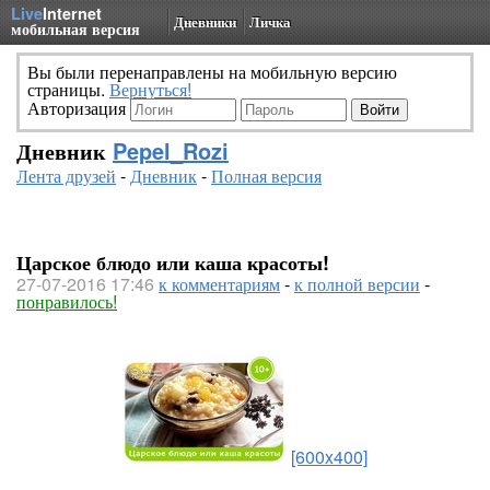
Live
Internet
Дневники
Личка
мобильная версия
Вы были перенаправлены на мобильную версию
страницы.
Вернуться!
Авторизация
Дневник
Pepel_Rozi
Лента друзей
-
Дневник
-
Полная версия
Царское блюдо или каша красоты!
27-07-2016 17:46
к комментариям
-
к полной версии
-
понравилось!
[600x400]