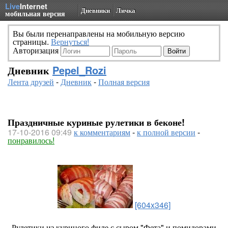
Live
Internet
Дневники
Личка
мобильная версия
Вы были перенаправлены на мобильную версию
страницы.
Вернуться!
Авторизация
Дневник
Pepel_Rozi
Лента друзей
-
Дневник
-
Полная версия
Праздничные куриные рулетики в беконе!
17-10-2016 09:49
к комментариям
-
к полной версии
-
понравилось!
[604x346]
Рулетики из куриного филе с сыром "Фета" и помидорами,