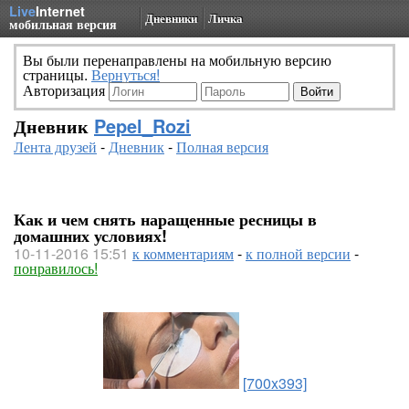
Live
Internet
Дневники
Личка
мобильная версия
Вы были перенаправлены на мобильную версию
страницы.
Вернуться!
Авторизация
Дневник
Pepel_Rozi
Лента друзей
-
Дневник
-
Полная версия
Как и чем снять наращенные ресницы в
домашних условиях!
10-11-2016 15:51
к комментариям
-
к полной версии
-
понравилось!
[700x393]