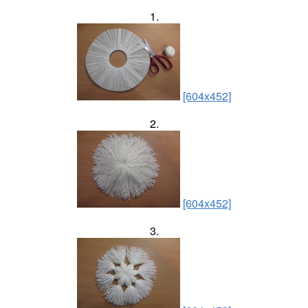
1.
[604x452]
2.
[604x452]
3.