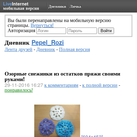
Live
Internet
Дневники
Личка
мобильная версия
Вы были перенаправлены на мобильную версию
страницы.
Вернуться!
Авторизация
Дневник
Pepel_Rozi
Лента друзей
-
Дневник
-
Полная версия
Озорные снежинки из остатков пряжи своими
руками!
29-11-2016 16:27
к комментариям
-
к полной версии
-
понравилось!
[604x452]