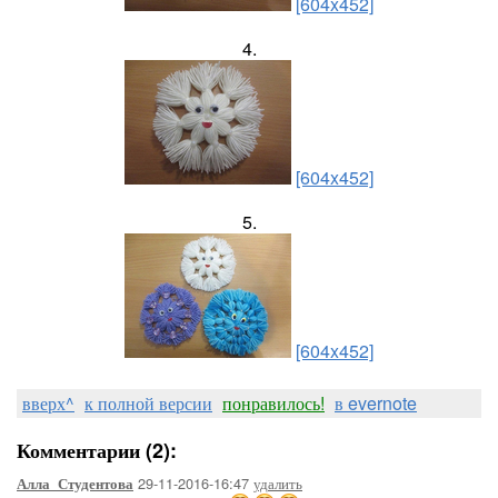
[604x452]
4.
[604x452]
5.
[604x452]
вверх^
к полной версии
понравилось!
в evernote
Комментарии (2):
29-11-2016-16:47
удалить
Алла_Студентова