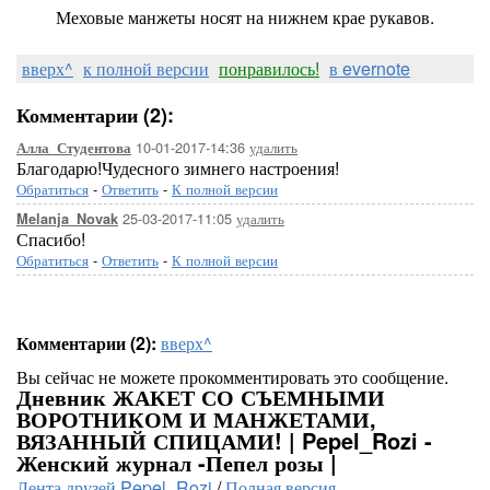
Меховые манжеты носят на нижнем крае рукавов.
вверх^
к полной версии
понравилось!
в evernote
Комментарии (2):
10-01-2017-14:36
удалить
Алла_Студентова
Благодарю!Чудесного зимнего настроения!
Обратиться
-
Ответить
-
К полной версии
25-03-2017-11:05
удалить
Melanja_Novak
Спасибо!
Обратиться
-
Ответить
-
К полной версии
Комментарии (2):
вверх^
Вы сейчас не можете прокомментировать это сообщение.
Дневник ЖАКЕТ СО СЪЕМНЫМИ
ВОРОТНИКОМ И МАНЖЕТАМИ,
ВЯЗАННЫЙ СПИЦАМИ! | Pepel_Rozi -
Женский журнал -Пепел розы |
Лента друзей Pepel_Rozi
/
Полная версия