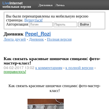
Live
Internet
Дневники
Личка
мобильная версия
Вы были перенаправлены на мобильную версию
страницы.
Вернуться!
Авторизация
Дневник
Pepel_Rozi
Лента друзей
-
Дневник
-
Полная версия
Как связать красивые шишечки спицами: фото-
мастер-класс!
04-02-2017 13:02
к комментариям
-
к полной версии
-
понравилось!
Как связать красивые шишечки спицами: фото-мастер-
класс!