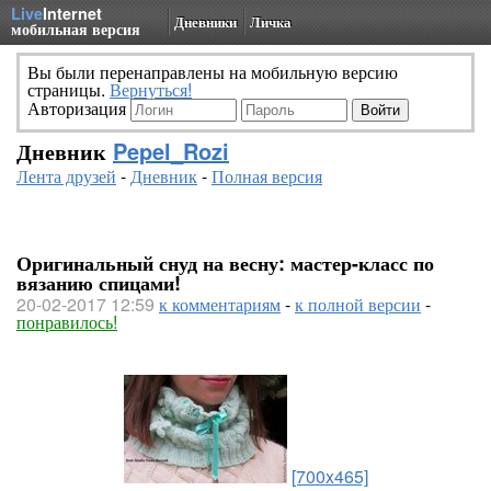
Live
Internet
Дневники
Личка
мобильная версия
Вы были перенаправлены на мобильную версию
страницы.
Вернуться!
Авторизация
Дневник
Pepel_Rozi
Лента друзей
-
Дневник
-
Полная версия
Оригинальный снуд на весну: мастер-класс по
вязанию спицами!
20-02-2017 12:59
к комментариям
-
к полной версии
-
понравилось!
[700x465]