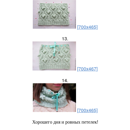
[700x465]
13.
[700x467]
14.
[700x465]
Хорошего дня и ровных петелек!