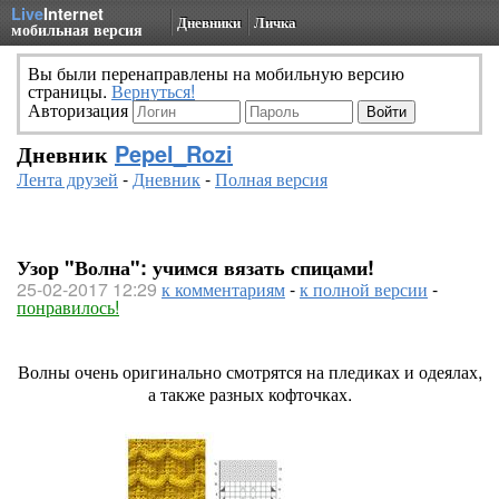
Live
Internet
Дневники
Личка
мобильная версия
Вы были перенаправлены на мобильную версию
страницы.
Вернуться!
Авторизация
Дневник
Pepel_Rozi
Лента друзей
-
Дневник
-
Полная версия
Узор "Волна": учимся вязать спицами!
25-02-2017 12:29
к комментариям
-
к полной версии
-
понравилось!
Волны очень оригинально смотрятся на пледиках и одеялах,
а также разных кофточках.