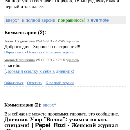
Раппорт узора соствляет 14 рядов, 15-ый ряд вяжут как и
первый и так далее.
вверх^
к полной версии
понравилось!
в evernote
Комментарии (2):
25-02-2017-12:45
удалить
Алла_Студентова
Доброго дня ! Хорошего настроения!!!
Обратиться
-
Ответить
-
К полной версии
25-02-2017-17:16
удалить
мадамПлюшкина
спасибо
(Добавил ссылку к себе в дневник)
Обратиться
-
Ответить
-
К полной версии
Комментарии (2):
вверх^
Вы сейчас не можете прокомментировать это сообщение.
Дневник Узор "Волна": учимся вязать
спицами! | Pepel_Rozi - Женский журнал