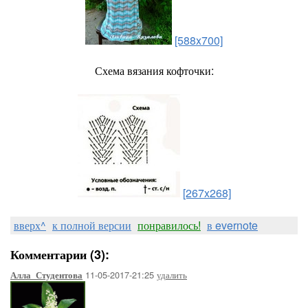
[588x700]
Схема вязания кофточки:
[267x268]
вверх^
к полной версии
понравилось!
в evernote
Комментарии (3):
11-05-2017-21:25
удалить
Алла_Студентова