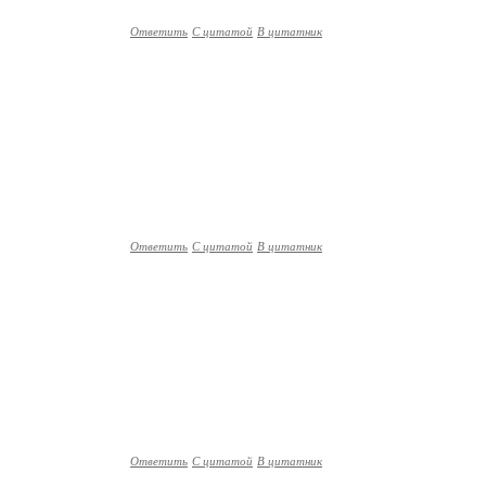
Ответить
С цитатой
В цитатник
Ответить
С цитатой
В цитатник
Ответить
С цитатой
В цитатник