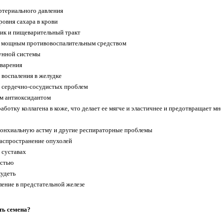
ртериального давления
ровня сахара в крови
ик и пищеварительный тракт
я мощным противовоспалительным средством
унной системы
варения
воспаления в желудке
 сердечно-сосудистых проблем
им антиоксидантом
аботку коллагена в коже, что делает ее мягче и эластичнее и предотвращает 
ронхиальную астму и другие респираторные проблемы
распространение опухолей
 суставах
остью
худеть
ение в предстательной железе
ть семена?