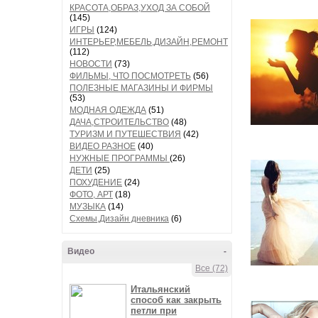
КРАСОТА,ОБРАЗ,УХОД ЗА СОБОЙ
(145)
ИГРЫ
(124)
ИНТЕРЬЕР,МЕБЕЛЬ,ДИЗАЙН,РЕМОНТ
(112)
НОВОСТИ
(73)
ФИЛЬМЫ, ЧТО ПОСМОТРЕТЬ
(56)
ПОЛЕЗНЫЕ МАГАЗИНЫ И ФИРМЫ
(53)
МОДНАЯ ОДЕЖДА
(51)
ДАЧА,СТРОИТЕЛЬСТВО
(48)
ТУРИЗМ И ПУТЕШЕСТВИЯ
(42)
ВИДЕО РАЗНОЕ
(40)
НУЖНЫЕ ПРОГРАММЫ
(26)
ДЕТИ
(25)
ПОХУДЕНИЕ
(24)
ФОТО, АРТ
(18)
МУЗЫКА
(14)
Схемы,Дизайн дневника
(6)
Видео
-
Все (72)
Итальянский
способ как закрыть
петли при