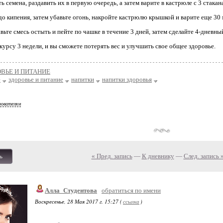
 семена, раздавить их в первую очередь, а затем варите в кастрюле с 3 стакан
до кипения, затем убавьте огонь, накройте кастрюлю крышкой и варите еще 30 
вьте смесь остыть и пейте по чашке в течение 3 дней, затем сделайте 4-дневн
курсу 3 недели, и вы сможете потерять вес и улучшить свое общее здоровье.
ОВЬЕ И ПИТАНИЕ
е
здоровье и питание
напитки
напитки здоровья
зователям
« Пред. запись
—
К дневнику
—
След. запись 
ь
Алла_Студентова
обратиться по имени
Воскресенье, 28 Мая 2017 г. 15:27 (
ссылка
)