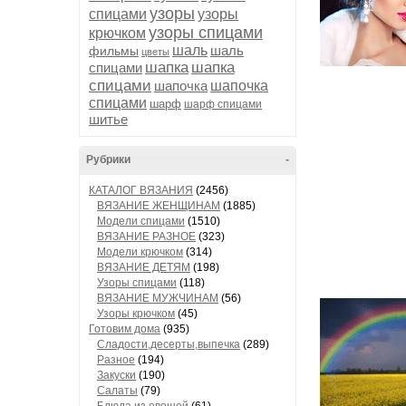
узоры
спицами
узоры
узоры спицами
крючком
шаль
шаль
фильмы
цветы
шапка
шапка
спицами
спицами
шапочка
шапочка
спицами
шарф
шарф спицами
шитье
Рубрики
-
КАТАЛОГ ВЯЗАНИЯ
(2456)
ВЯЗАНИЕ ЖЕНЩИНАМ
(1885)
Модели спицами
(1510)
ВЯЗАНИЕ РАЗНОЕ
(323)
Модели крючком
(314)
ВЯЗАНИЕ ДЕТЯМ
(198)
Узоры спицами
(118)
ВЯЗАНИЕ МУЖЧИНАМ
(56)
Узоры крючком
(45)
Готовим дома
(935)
Сладости,десерты,выпечка
(289)
Разное
(194)
Закуски
(190)
Салаты
(79)