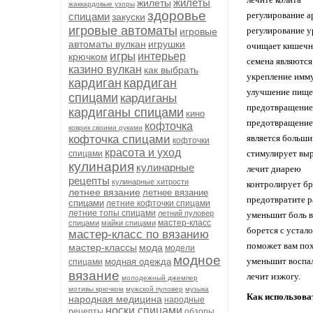
жилеты
жилеты
жаккардовые узоры
здоровье
регулирование а
спицами
закуски
игровые автоматы
регулирование у
игровые
автоматы вулкан
игрушки
очищает кишечн
игры
интерьер
крючком
семена являютс
казино вулкан
как выбрать
укрепление имм
кардиган
кардиган
улучшение пище
спицами
кардиганы
предотвращение 
кардиганы спицами
кино
предотвращение
кофточка
коврик своими руками
кофточка спицами
является больш
кофточки
красота и уход
стимулирует выр
спицами
кулинария
кулинарные
лечит диарею
рецепты
кулинарные хитрости
контролирует б
летнее вязание
летнее вязание
предотвратите 
спицами
летние кофточки спицами
летние топы спицами
летний пуловер
уменьшит боль в
мастер-класс
спицами
майки спицами
борется с устал
мастер-класс по вязанию
поможет вам по
мастер-классы
мода
модели
модное
уменьшит воспал
модная одежда
спицами
вязание
лечит изжогу.
молодежный джемпер
мотивы крючком
мужской пуловер
музыка
Как использова
народная медицина
народные
носки спицами
рецепты
обзоры