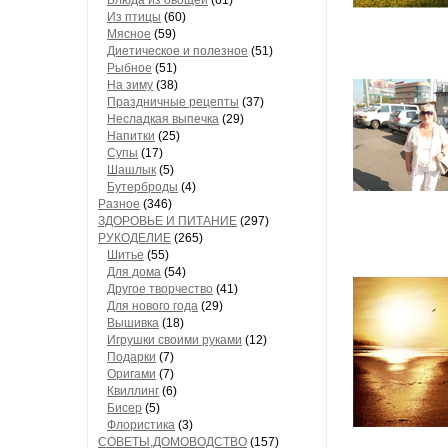
Блюда из овощей
(61)
Из птицы
(60)
Мясное
(59)
Диетическое и полезное
(51)
Рыбное
(51)
На зиму
(38)
Праздничные рецепты
(37)
Несладкая выпечка
(29)
Напитки
(25)
Супы
(17)
Шашлык
(5)
Бутерброды
(4)
Разное
(346)
ЗДОРОВЬЕ И ПИТАНИЕ
(297)
РУКОДЕЛИЕ
(265)
Шитье
(55)
Для дома
(54)
Другое творчество
(41)
Для нового года
(29)
Вышивка
(18)
Игрушки своими руками
(12)
Подарки
(7)
Оригами
(7)
Квиллинг
(6)
Бисер
(5)
Флористика
(3)
СОВЕТЫ,ДОМОВОДСТВО
(157)