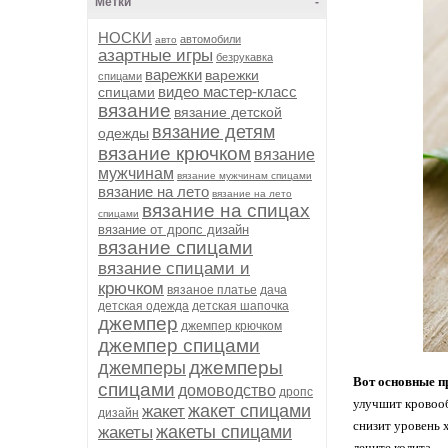
Метки
-
НОСКИ
автомобили
авто
азартные игры
безрукавка
варежки
варежки
спицами
видео мастер-класс
спицами
вязание
вязание детской
вязание детям
одежды
вязание крючком
вязание
мужчинам
вязание мужчинам спицами
вязание на лето
вязание на лето
вязание на спицах
спицами
вязание от дропс дизайн
вязание спицами
вязание спицами и
крючком
вязаное платье
дача
детская одежда
детская шапочка
джемпер
джемпер крючком
джемпер спицами
джемперы
джемперы
Вот основные п
спицами
домоводство
дропс
улучшит кровоо
жакет спицами
жакет
дизайн
снизит уровень
жакеты спицами
жакеты
лечите колита