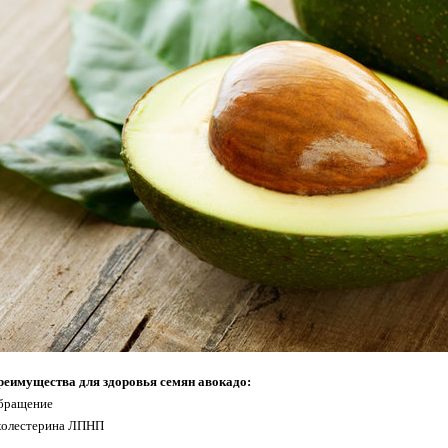
реимущества для здоровья семян авокадо:
бращение
 холестерина ЛПНП