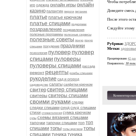
Чтобы потреблять
онлайн
онлайн игры
игр
одежда
казино
Доведите смесь 
палантин
пироги
питание
платье
платье крючком
После этого оста
платье спицами
подкормки
Следуйте этому 
поздравление
поздравления
полезные программы
полезные сервисы
полезные советы
пончо
пончо
Рубрики:
ЗДОР
праздники
похудение
спицами
Метки:
здоровь
пуловер
пуловер
психология
спицами
пуловеры
Процитировано
42 раз
Понравилось:
30 поль
пуловеры спицами
рассада
рецепты
ремонт
ромбы спицами
рукоделие
сад и огород
салаты
салфетки крючком
садоводство
свитер спицами
свитер
свитеры
свитеры спицами
Комментироват
своими руками
следки
снуд
следки спицами
снуд спицами
стихи
сумка крючком
стоматология
схемы вязания спицами
супы
топ
тапочки
топ
тапочки спицами
топы
топы
спицами
топы крючком
спицами
туника
туника