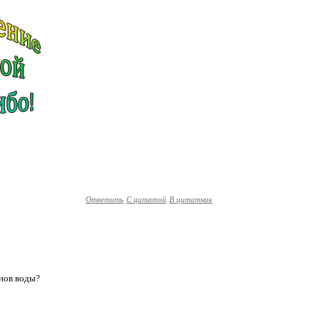
Ответить
С цитатой
В цитатник
анов воды?