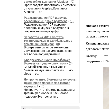
емкостей от компании Aleplast
-
(0)
Производство пластиковых емкостей
от компании Aleplast Компания
Aleplast — од...
Редактирование PDF и другие
операции с «ПДФ» в браузере
-
(0)
Редактирование PDF и другие
Авокадо
являет
операции с «ПДФ» в браузере В
нашего здоровья
современном мире цифр...
фрукты, и могут
Заработок на ИИ: Как стать
тестировщиком и зарабатывать с
Семена авокад
помощью РосНейро!
-
(0)
В современном мире технологии
для этого и мно
искусственного разума становятся
все более популярными и ...
Авокадо — это 
Бродвейские шоу в Нью-Йорке:
содержится 70% 
билеты на лучшие спектакли
-
(0)
Бродвейские шоу в Нью-Йорке:
билеты на лучшие спектакли Нью-
Йорк — э...
Не пропустите: билеты на концерты
Дженнифер Лопес в Лас-Вегасе
недорого!
-
(0)
Не пропустите: билеты на концерты
Дженнифер Лопес в Лас-Вегасе
недорого! Не пропусти...