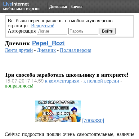
Live
Internet
Дневники
Личка
мобильная версия
Вы были перенаправлены на мобильную версию
страницы.
Вернуться!
Авторизация
Дневник
Pepel_Rozi
Лента друзей
-
Дневник
-
Полная версия
Три способа заработать школьнику в интернете!
15-07-2017 14:59
к комментариям
-
к полной версии
-
понравилось!
[700x330]
Сейчас подростки пошли очень самостоятельные, наличие