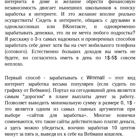
интернета в доме и желание обрести финансовую
независимость двигает нынешних школьников к поиску
заработка в интернете. И это желание вполне реально
осуществить! Сидеть в интернете, общаясь с друзьями в
одноклассниках или ВКонтакте, и одновременно
зарабатывать денежки, это ли не мечта любого подростка?
Я расскажу о 3-х самых надежных и проверенных способов
заработать себе денег хотя бы на счет мобильного телефона
(сотового). Естественно больших доходов вы иметь не
будете, но согласитесь иметь в день по 1$-5$ совсем
неплохо.
Первый способ - зарабатывать с Wmmail – этот вид
интернет заработка весьма популярен (если судить по
графику от Вебмани). Портал на сегодняшний день является
самым "дорогим" в плане выплаты денег за работу.
Позволяет выводить минимальную сумму в размере 0, 1$ -
это является одним из самых главных аргументов при
выборе «сайтов для заработка». Многие новички
сомневаются, что такие сайты действительно платят деньги,
а здесь можно убедиться, воочию заработав 10 центов
минут за пять и, выведя их к себе на Вебмани кошелек.