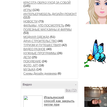
КРАСОТА,ОБРАЗ,УХОД ЗА СОБОЙ
(145)
ИГРЫ
(124)
ИНТЕРЬЕР,МЕБЕЛЬ,ДИЗАЙН,РЕМОНТ
(112)
НОВОСТИ
(73)
ФИЛЬМЫ, ЧТО ПОСМОТРЕТЬ
(56)
ПОЛЕЗНЫЕ МАГАЗИНЫ И ФИРМЫ
(53)
МОДНАЯ ОДЕЖДА
(51)
ДАЧА,СТРОИТЕЛЬСТВО
(48)
ТУРИЗМ И ПУТЕШЕСТВИЯ
(42)
ВИДЕО РАЗНОЕ
(40)
НУЖНЫЕ ПРОГРАММЫ
(26)
ДЕТИ
(25)
ПОХУДЕНИЕ
(24)
ФОТО, АРТ
(18)
МУЗЫКА
(14)
Схемы,Дизайн дневника
(6)
Видео
-
Все (72)
Итальянский
способ как закрыть
петли при