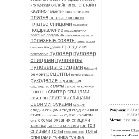
онлайн
онлайн игры
игр
одежда
казино
палантин
пироги
питание
платье
платье крючком
платье спицами
подкормки
поздравление
поздравления
полезные программы
полезные сервисы
полезные советы
пончо
пончо
праздники
похудение
спицами
пуловер
пуловер
психология
спицами
пуловеры
пуловеры спицами
рассада
рецепты
ремонт
ромбы спицами
рукоделие
сад и огород
салаты
салфетки крючком
садоводство
свитер спицами
свитер
свитеры
свитеры спицами
своими руками
следки
снуд
следки спицами
снуд спицами
Рубрики:
КАТА
стихи
сумка крючком
КАТАЛ
стоматология
схемы вязания спицами
Метки:
вязание
супы
топ
тапочки
топ
тапочки спицами
топы
топы
спицами
Процитировано
121 ра
топы крючком
Понравилось:
45 поль
спицами
туника
туника