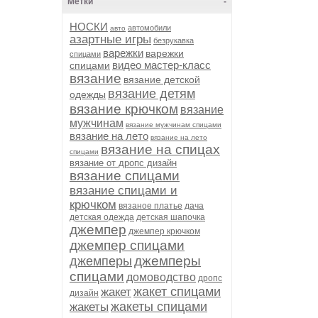
Метки
-
НОСКИ
автомобили
авто
азартные игры
безрукавка
варежки
варежки
спицами
видео мастер-класс
спицами
вязание
вязание детской
вязание детям
одежды
вязание крючком
вязание
мужчинам
вязание мужчинам спицами
вязание на лето
вязание на лето
вязание на спицах
спицами
вязание от дропс дизайн
вязание спицами
вязание спицами и
крючком
вязаное платье
дача
детская одежда
детская шапочка
джемпер
джемпер крючком
джемпер спицами
джемперы
джемперы
спицами
домоводство
дропс
жакет спицами
жакет
дизайн
жакеты спицами
жакеты