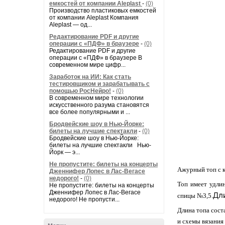
емкостей от компании Aleplast
-
(0)
Производство пластиковых емкостей
от компании Aleplast Компания
Aleplast — од...
Редактирование PDF и другие
операции с «ПДФ» в браузере
-
(0)
Редактирование PDF и другие
операции с «ПДФ» в браузере В
современном мире цифр...
Заработок на ИИ: Как стать
тестировщиком и зарабатывать с
помощью РосНейро!
-
(0)
В современном мире технологии
искусственного разума становятся
все более популярными и ...
Бродвейские шоу в Нью-Йорке:
билеты на лучшие спектакли
-
(0)
Бродвейские шоу в Нью-Йорке:
билеты на лучшие спектакли Нью-
Йорк — э...
Не пропустите: билеты на концерты
Ажурный топ с к
Дженнифер Лопес в Лас-Вегасе
недорого!
-
(0)
Топ имеет удли
Не пропустите: билеты на концерты
Дженнифер Лопес в Лас-Вегасе
Дл
спицы №3,5.
недорого! Не пропусти...
Длина топа сост
и схемы вязания