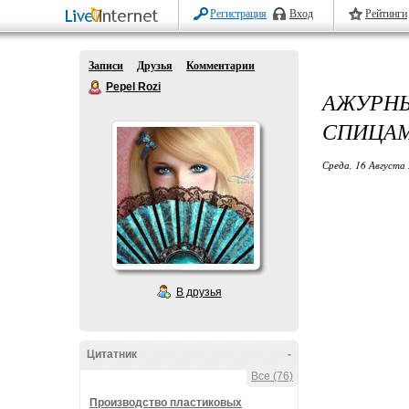
Регистрация
Вход
Рейтинги
Записи
Друзья
Комментарии
Pepel Rozi
АЖУРН
СПИЦА
Среда, 16 Августа 
В друзья
Цитатник
-
Все (76)
Производство пластиковых