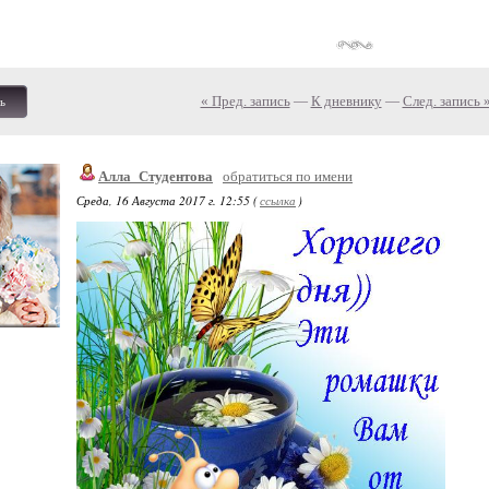
« Пред. запись
—
К дневнику
—
След. запись 
ь
Алла_Студентова
обратиться по имени
Среда, 16 Августа 2017 г. 12:55 (
ссылка
)