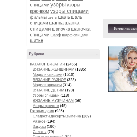
узоры
спицами
узоры
узоры спицами
крючком
шаль
шаль
фильмы
цветы
шапка
шапка
спицами
спицами
шапочка
шапочка
Комментироват
спицами
шарф
шарф спицами
шитье
Рубрики
-
КАТАЛОГ ВЯЗАНИЯ
(2456)
ВЯЗАНИЕ ЖЕНЩИНАМ
(1885)
Модели спицами
(1510)
ВЯЗАНИЕ РАЗНОЕ
(323)
Модели крючком
(314)
ВЯЗАНИЕ ДЕТЯМ
(198)
Узоры спицами
(118)
ВЯЗАНИЕ МУЖЧИНАМ
(56)
Узоры крючком
(45)
Готовим дома
(935)
Сладости,десерты,выпечка
(289)
Разное
(194)
Закуски
(190)
Салаты
(79)