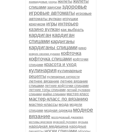
жилеты
жилеты
жаккардовые узоры
здоровье
спицами
закуски
игровые автоматы
игровые
автоматы вулкан
игрушки
игры
интерьер
крючком
казино вулкан
как выбрать
кардиган
кардиган
спицами
кардиганы
кардиганы спицами
кино
кофточка
коврик своими руками
кофточка спицами
кофточки
красота и уход
спицами
кулинария
кулинарные
рецепты
кулинарные хитрости
летнее вязание
летнее вязание
спицами
летние кофточки спицами
летние топы спицами
летний пуловер
мастер-класс
спицами
майки спицами
мастер-класс по вязанию
мастер-классы
мода
модели
модное
модная одежда
спицами
вязание
молодежный джемпер
мотивы крючком
мужской пуловер
музыка
народная медицина
народные
носки спицами
рецепты
обзоры