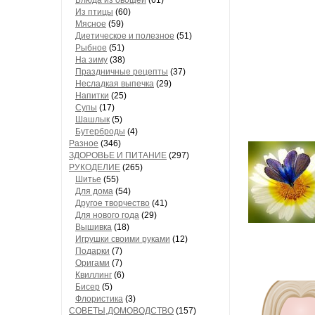
Блюда из овощей
(61)
Из птицы
(60)
Мясное
(59)
Диетическое и полезное
(51)
Рыбное
(51)
На зиму
(38)
Праздничные рецепты
(37)
Несладкая выпечка
(29)
Напитки
(25)
Супы
(17)
Шашлык
(5)
Бутерброды
(4)
Разное
(346)
ЗДОРОВЬЕ И ПИТАНИЕ
(297)
РУКОДЕЛИЕ
(265)
Шитье
(55)
Для дома
(54)
Другое творчество
(41)
Для нового года
(29)
Вышивка
(18)
Игрушки своими руками
(12)
Подарки
(7)
Оригами
(7)
Квиллинг
(6)
Бисер
(5)
Флористика
(3)
СОВЕТЫ,ДОМОВОДСТВО
(157)