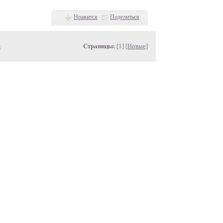
Нравится
Поделиться
»
Страницы:
[1] [
Новые
]