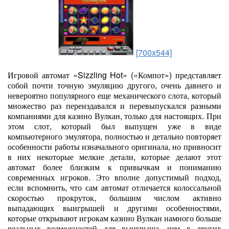
[700x544]
Игровой автомат «Sizzling Hot» («Компот») представляет
собой почти точную эмуляцию другого, очень давнего и
невероятно популярного еще механического слота, который
множество раз переиздавался и перевыпускался разными
компаниями для казино Вулкан, только для настоящих. При
этом слот, который был выпущен уже в виде
компьютерного эмулятора, полностью и детально повторяет
особенности работы изначального оригинала, но привносит
в них некоторые мелкие детали, которые делают этот
автомат более близким к привычкам и пониманию
современных игроков. Это вполне допустимый подход,
если вспомнить, что сам автомат отличается колоссальной
скоростью прокруток, большим числом активно
выпадающих выигрышей и другими особенностями,
которые открывают игрокам казино Вулкан намного больше
реальных возможностей для выигрыша, чем в других