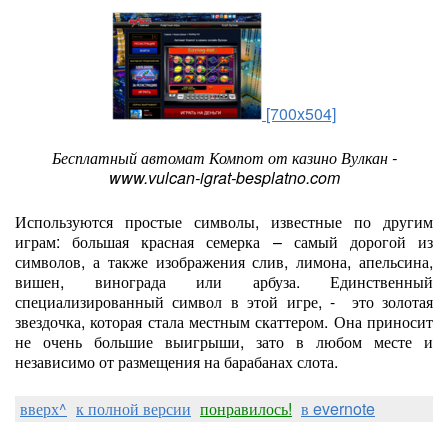
[700x504]
Бесплатный автомат Компот от казино Вулкан -
www.vulcan-igrat-besplatno.com
Используются простые символы, известные по другим
играм: большая красная семерка – самый дорогой из
символов, а также изображения слив, лимона, апельсина,
вишен, винограда или арбуза. Единственный
специализированный символ в этой игре, - это золотая
звездочка, которая стала местным скаттером. Она приносит
не очень большие выигрыши, зато в любом месте и
независимо от размещения на барабанах слота.
вверх^
к полной версии
понравилось!
в evernote