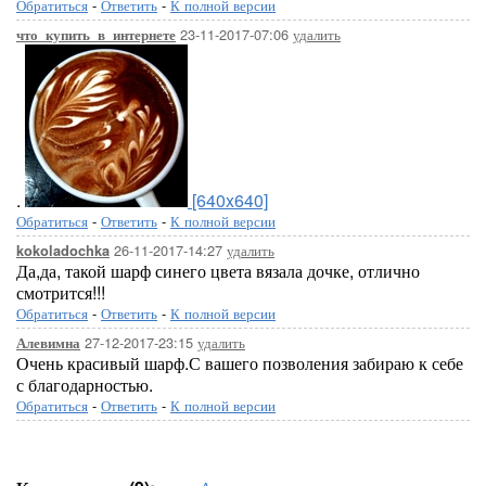
Обратиться
-
Ответить
-
К полной версии
23-11-2017-07:06
удалить
что_купить_в_интернете
.
[640x640]
Обратиться
-
Ответить
-
К полной версии
26-11-2017-14:27
удалить
kokoladochka
Да,да, такой шарф синего цвета вязала дочке, отлично
смотрится!!!
Обратиться
-
Ответить
-
К полной версии
27-12-2017-23:15
удалить
Алевимна
Очень красивый шарф.С вашего позволения забираю к себе
с благодарностью.
Обратиться
-
Ответить
-
К полной версии