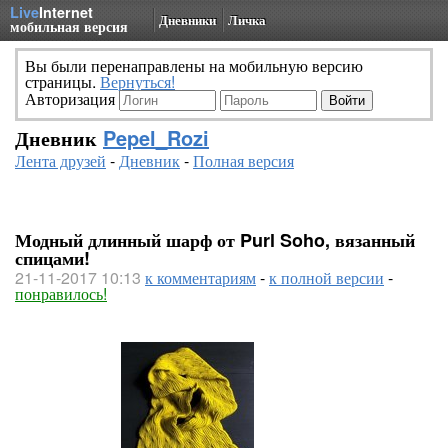
Live
Internet
Дневники
Личка
мобильная версия
Вы были перенаправлены на мобильную версию
страницы.
Вернуться!
Авторизация
Дневник
Pepel_Rozi
Лента друзей
-
Дневник
-
Полная версия
Модный длинный шарф от Purl Soho, вязанный
спицами!
21-11-2017 10:13
к комментариям
-
к полной версии
-
понравилось!