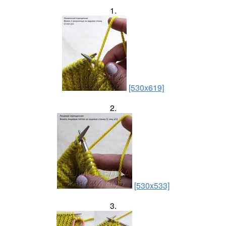
1.
[530x619]
2.
[530x533]
3.