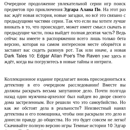
Очередное продолжение увлекательной серии игр поиск
предметов про приключения
Эдгара Алана По
. На этот раз
вас ждёт новая история, новые загадки, но всё это связано с
предыдущими частями серии. Так что если вы хотите лучше
вникать в то, что происходит, может имеет смысл скачать и
предыдущие части, пока выйдет полная десятая часть? Ведь
сейчас вы имеете в распоряжении всего лишь только бета
версию, которая на самом интересном месте оборвётся и
заставит вас сидеть разинув рот. Так или иначе, а новая
Dark Tales 10: Edgar Allan Poe's The Raven уже здесь и
ждёт, когда вы погрузитесь в новые тайны и интриги.
Коллекционное издание предлагает вновь присоединиться к
детективу в его очередном расследовании! Вместе вы
должны раскрыть весьма запутанное дело. Почти полгода
назад один мужчина-археолог был найден во дворе своего
дома застреленным. Все решили что это самоубийство. Но
как же обстоят дела в реальности? Неизвестный нанял
детектива и его помощника, чтобы они раскрыли это дело и
донесли правду до общества. Но это будет совсем не легко!
Скачивайте полную версию игры Темные истории 10 Эдгар