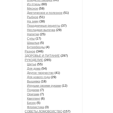
Блюда из овощей
(61)
Из птицы
(60)
Мясное
(59)
Диетическое и полезное
(51)
Рыбное
(51)
На зиму
(38)
Праздничные рецепты
(37)
Несладкая выпечка
(29)
Напитки
(25)
Супы
(17)
Шашлык
(5)
Бутерброды
(4)
Разное
(346)
ЗДОРОВЬЕ И ПИТАНИЕ
(297)
РУКОДЕЛИЕ
(265)
Шитье
(55)
Для дома
(54)
Другое творчество
(41)
Для нового года
(29)
Вышивка
(18)
Игрушки своими руками
(12)
Подарки
(7)
Оригами
(7)
Квиллинг
(6)
Бисер
(5)
Флористика
(3)
СОВЕТЫ,ДОМОВОДСТВО
(157)