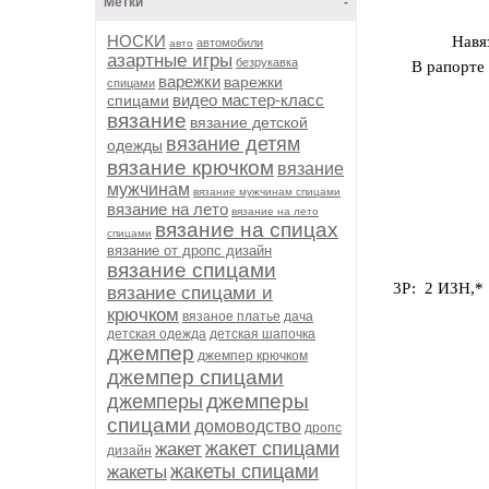
Метки
-
НОСКИ
Навя
автомобили
авто
азартные игры
безрукавка
В рапорте 
варежки
варежки
спицами
видео мастер-класс
спицами
вязание
вязание детской
вязание детям
одежды
вязание крючком
вязание
мужчинам
вязание мужчинам спицами
вязание на лето
вязание на лето
вязание на спицах
спицами
вязание от дропс дизайн
вязание спицами
3Р: 2 ИЗН,
вязание спицами и
крючком
вязаное платье
дача
детская одежда
детская шапочка
джемпер
джемпер крючком
джемпер спицами
джемперы
джемперы
спицами
домоводство
дропс
жакет спицами
жакет
дизайн
жакеты спицами
жакеты