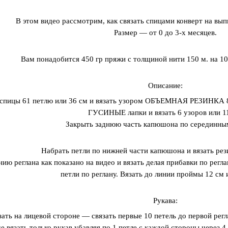
В этом видео рассмотрим, как связать спицами конверт на вы
Размер — от 0 до 3-х месяцев.
Вам понадобится 450 гр пряжи с толщиной нити 150 м. на 10
Описание:
 спицы 61 петлю или 36 см и вязать узором ОБЪЕМНАЯ РЕЗИНКА 8 р
ГУСИНЫЕ лапки и вязать 6 узоров или 1
Закрыть заднюю часть капюшона по серединным
Набрать петли по нижней части капюшона и вязать рез
нию реглана как показано на видео и вязать делая прибавки по рег
петли по реглану. Вязать до линии проймы 12 см 
Рукава:
зать на лицевой стороне — связать первые 10 петель до первой рег
е вязать только рукав убавляя по 1 петле с каждой стороны через