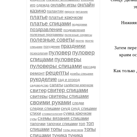
онлайн
онлайн игры
игр
одежда
э
казино
палантин
пироги
питание
платье
платье крючком
Нижняя 
платье спицами
подкормки
поздравление
поздравления
полезные программы
полезные сервисы
полезные советы
пончо
пончо
праздники
похудение
спицами
Затем пере
пуловер
пуловер
психология
краям ос
спицами
пуловеры
пуловеры спицами
рассада
Как только
рецепты
ремонт
ромбы спицами
рукоделие
сад и огород
салаты
салфетки крючком
садоводство
свитер спицами
свитер
свитеры
свитеры спицами
своими руками
следки
снуд
следки спицами
снуд спицами
стихи
сумка крючком
стоматология
схемы вязания спицами
супы
топ
тапочки
топ
тапочки спицами
топы
топы
спицами
топы крючком
спицами
туника
туника