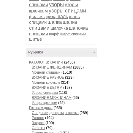
узоры
спицами
узоры
узоры спицами
крючком
шаль
шаль
фильмы
цветы
шапка
шапка
спицами
спицами
шапочка
шапочка
спицами
шарф
шарф спицами
шитье
Рубрики
-
КАТАЛОГ ВЯЗАНИЯ
(2456)
ВЯЗАНИЕ ЖЕНЩИНАМ
(1885)
Модели спицами
(1510)
ВЯЗАНИЕ РАЗНОЕ
(323)
Модели крючком
(314)
ВЯЗАНИЕ ДЕТЯМ
(198)
Узоры спицами
(118)
ВЯЗАНИЕ МУЖЧИНАМ
(56)
Узоры крючком
(45)
Готовим дома
(935)
Сладости,десерты,выпечка
(289)
Разное
(194)
Закуски
(190)
Салаты
(79)