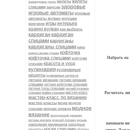
жилеты
жилеты
жаккардовые узоры
здоровье
спицами
закуски
игровые автоматы
игровые
автоматы вулкан
игрушки
игры
интерьер
крючком
казино вулкан
как выбрать
кардиган
кардиган
спицами
кардиганы
кардиганы спицами
кино
кофточка
коврик своими руками
кофточка спицами
Набрать на
кофточки
красота и уход
спицами
кулинария
кулинарные
рецепты
кулинарные хитрости
летнее вязание
летнее вязание
спицами
летние кофточки спицами
летние топы спицами
летний пуловер
Расчитать ли
мастер-класс
спицами
майки спицами
мастер-класс по вязанию
мастер-классы
мода
модели
модное
модная одежда
спицами
вязание
молодежный джемпер
мотивы крючком
мужской пуловер
музыка
начинаем вя
народная медицина
народные
носки спицами
рецепты
обзоры
спицу. Дальш