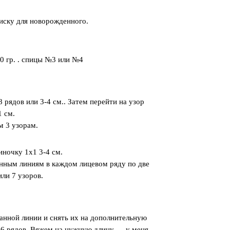
писку для новорожденного.
0 гр. . спицы №3 или №4
ядов или 3-4 см.. Затем перейти на узор
1 см.
 3 узорам.
иночку 1х1 3-4 см.
ланным линиям в каждом лицевом ряду по две
или 7 узоров.
ланной линии и снять их на дополнительную
 4-6 рядов. Вяжем на нужную длину — у меня