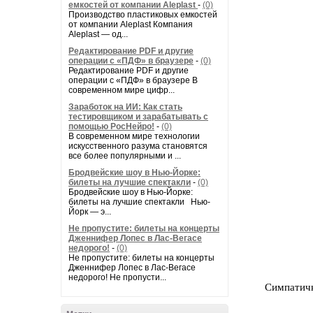
емкостей от компании Aleplast
-
(0)
Производство пластиковых емкостей
от компании Aleplast Компания
Aleplast — од...
Редактирование PDF и другие
операции с «ПДФ» в браузере
-
(0)
Редактирование PDF и другие
операции с «ПДФ» в браузере В
современном мире цифр...
Заработок на ИИ: Как стать
тестировщиком и зарабатывать с
помощью РосНейро!
-
(0)
В современном мире технологии
искусственного разума становятся
все более популярными и ...
Бродвейские шоу в Нью-Йорке:
билеты на лучшие спектакли
-
(0)
Бродвейские шоу в Нью-Йорке:
билеты на лучшие спектакли Нью-
Йорк — э...
Не пропустите: билеты на концерты
Дженнифер Лопес в Лас-Вегасе
недорого!
-
(0)
Не пропустите: билеты на концерты
Дженнифер Лопес в Лас-Вегасе
недорого! Не пропусти...
Симпатичн