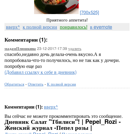
[700x525]
Приятного аппетита!
вверх^
к полной версии
понравилось!
в evernote
Комментарии (1):
23-12-2017-17:39
удалить
мадамПлюшкина
спасибо,недавно дочь делала-очень вкусно.А я
попробовала-что-то получилось, но не так как у дочери.
попробую еще раз
(Добавил ссылку к себе в дневник)
Обратиться
-
Ответить
-
К полной версии
Комментарии (1):
вверх^
Вы сейчас не можете прокомментировать это сообщение.
Дневник Салат "Тбилиси"! | Pepel_Rozi -
Женский журнал -Пепел розы |