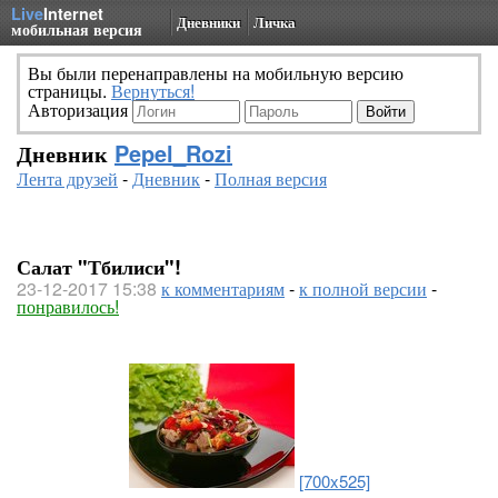
Live
Internet
Дневники
Личка
мобильная версия
Вы были перенаправлены на мобильную версию
страницы.
Вернуться!
Авторизация
Дневник
Pepel_Rozi
Лента друзей
-
Дневник
-
Полная версия
Салат "Тбилиси"!
23-12-2017 15:38
к комментариям
-
к полной версии
-
понравилось!
[700x525]