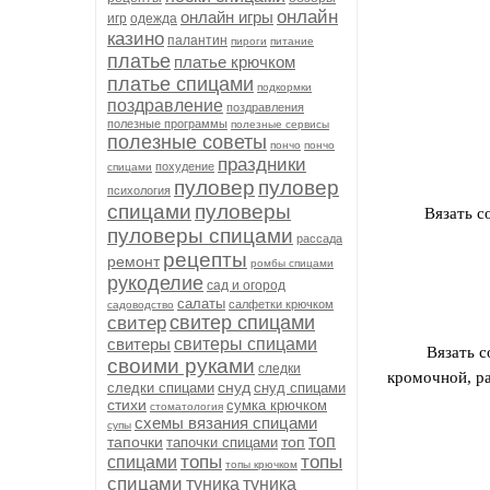
онлайн
онлайн игры
игр
одежда
казино
палантин
пироги
питание
платье
платье крючком
платье спицами
подкормки
поздравление
поздравления
полезные программы
полезные сервисы
полезные советы
пончо
пончо
праздники
похудение
спицами
пуловер
пуловер
психология
спицами
пуловеры
Вязать с
пуловеры спицами
рассада
рецепты
ремонт
ромбы спицами
рукоделие
сад и огород
салаты
салфетки крючком
садоводство
свитер спицами
свитер
свитеры
свитеры спицами
Вязать с
своими руками
следки
кромочной, ра
снуд
следки спицами
снуд спицами
стихи
сумка крючком
стоматология
схемы вязания спицами
супы
топ
тапочки
топ
тапочки спицами
топы
топы
спицами
топы крючком
спицами
туника
туника