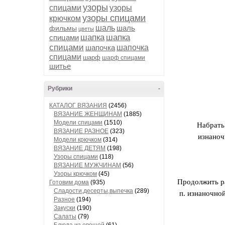
узоры
спицами
узоры
узоры спицами
крючком
шаль
шаль
фильмы
цветы
шапка
шапка
спицами
спицами
шапочка
шапочка
спицами
шарф
шарф спицами
шитье
Рубрики
-
КАТАЛОГ ВЯЗАНИЯ
(2456)
ВЯЗАНИЕ ЖЕНЩИНАМ
(1885)
Модели спицами
(1510)
Набрать 
ВЯЗАНИЕ РАЗНОЕ
(323)
изнаноч
Модели крючком
(314)
ВЯЗАНИЕ ДЕТЯМ
(198)
Узоры спицами
(118)
ВЯЗАНИЕ МУЖЧИНАМ
(56)
Узоры крючком
(45)
Продолжить ра
Готовим дома
(935)
Сладости,десерты,выпечка
(289)
п. изнаночной
Разное
(194)
Закуски
(190)
Салаты
(79)