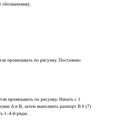
ые обозначения).
етли провязывать по рисунку. Постоянно
тли провязывать по рисунку. Начать с 1
тами A и B, затем выполнить раппорт B 6 (7)
ь 1–4-й ряды.