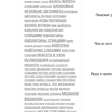
жилеты
жилеты
жаккардовые узоры
здоровье
спицами
закуски
игровые автоматы
игровые
Лицевые р
автоматы вулкан
игрушки
игры
интерьер
крючком
казино вулкан
как выбрать
кардиган
кардиган
спицами
кардиганы
кардиганы спицами
кино
Число пете
кофточка
коврик своими руками
кофточка спицами
кофточки
красота и уход
спицами
кулинария
кулинарные
рецепты
кулинарные хитрости
летнее вязание
летнее вязание
спицами
летние кофточки спицами
Ряды в прям
летние топы спицами
летний пуловер
мастер-класс
спицами
майки спицами
мастер-класс по вязанию
мастер-классы
мода
модели
модное
модная одежда
спицами
вязание
молодежный джемпер
мотивы крючком
мужской пуловер
музыка
народная медицина
народные
носки спицами
рецепты
обзоры