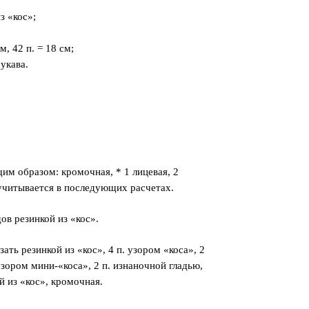
з «кос»;
м, 42 п. = 18 см;
рукава.
им образом: кромочная, * 1 лицевая, 2
е учитывается в последующих расчетах.
ов резинкой из «кос».
ть резинкой из «кос», 4 п. узором «коса», 2
узором мини-«коса», 2 п. изнаночной гладью,
ой из «кос», кромочная.