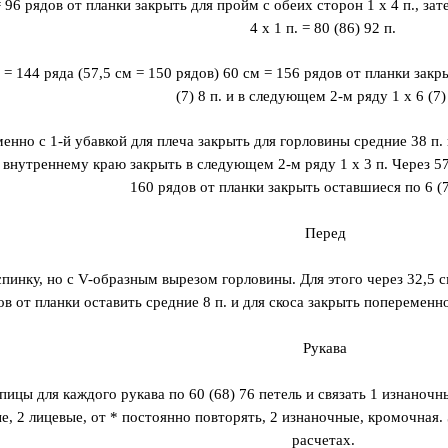
 96 рядов от планки закрыть для пройм с обеих сторон 1 x 4 п., затем
4 x 1 п. = 80 (86) 92 п.
 = 144 ряда (57,5 см = 150 рядов) 60 см = 156 рядов от планки закр
(7) 8 п. и в следующем 2-м ряду 1 x 6 (7)
нно с 1-й убавкой для плеча закрыть для горловины средние 38 п. 
 внутреннему краю закрыть в следующем 2-м ряду 1 x 3 п. Через 57 
160 рядов от планки закрыть оставшиеся по 6 (7)
Перед
спинку, но с V-образным вырезом горловины. Для этого через 32,5 см
ов от планки оставить средние 8 п. и для скоса закрыть попеременно
Рукава
пицы для каждого рукава по 60 (68) 76 петель и связать 1 изнаноч
е, 2 лицевые, от * постоянно повторять, 2 изнаночные, кромочная
расчетах.