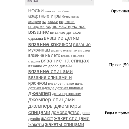
Метки
-
НОСКИ
Оригинал
автомобили
авто
азартные игры
безрукавка
варежки
варежки
спицами
видео мастер-класс
спицами
вязание
вязание детской
вязание детям
одежды
вязание крючком
вязание
мужчинам
вязание мужчинам спицами
вязание на лето
вязание на лето
вязание на спицах
спицами
Пряжа (50
вязание от дропс дизайн
вязание спицами
вязание спицами и
крючком
вязаное платье
дача
детская одежда
детская шапочка
джемпер
джемпер крючком
джемпер спицами
джемперы
джемперы
спицами
домоводство
Ряды в прям
дропс
жакет спицами
жакет
дизайн
жакеты спицами
жакеты