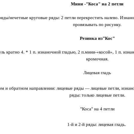
Мини -"Коса" на 2 петли
яды/нечетные круговые ряды: 2 петли перекрестить налево. Изнан
провязывать по рисунку.
Резинка из"Кос"
ль кратно 4. * 1 п. изнаночной гладью, 2 п.мини-«косой», 1 п. изна
кромочная.
Лицевая гладь
ом и обратном направлении: лицевые ряды — лицевые петли, изна
ряды: только лицевые петли.
"Коса" на 4 петли
1-й и 2-й ряды: лицевая гладь.