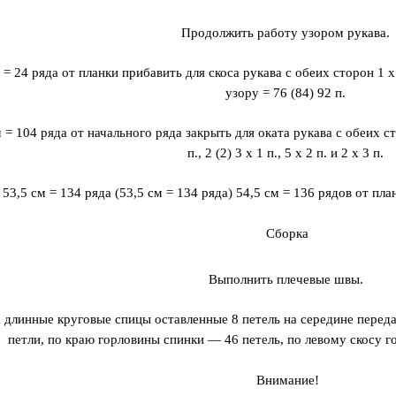
Продолжить работу узором рукава.
 = 24 ряда от планки прибавить для скоса рукава с обеих сторон 1 x 1
узору = 76 (84) 92 п.
 = 104 ряда от начального ряда закрыть для оката рукава с обеих ст
п., 2 (2) 3 x 1 п., 5 x 2 п. и 2 x 3 п.
 53,5 см = 134 ряда (53,5 см = 134 ряда) 54,5 см = 136 рядов от пла
Сборка
Выполнить плечевые швы.
 длинные круговые спицы оставленные 8 петель на середине переда
петли, по краю горловины спинки — 46 петель, по левому скосу г
Внимание!