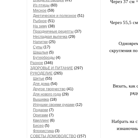
Блюда из овощей
(61)
Через 37 см =
Из птицы
(60)
Мясное
(59)
Диетическое и полезное
(51)
Рыбное
(51)
Через 55,5 см
На зиму
(38)
Праздничные рецепты
(37)
Несладкая выпечка
(29)
Напитки
(25)
Одновреме
Супы
(17)
скругления по
Шашлык
(5)
Бутерброды
(4)
Разное
(346)
ЗДОРОВЬЕ И ПИТАНИЕ
(297)
РУКОДЕЛИЕ
(265)
Шитье
(55)
Для дома
(54)
Вязать, как 
Другое творчество
(41)
ряд
Для нового года
(29)
Вышивка
(18)
Игрушки своими руками
(12)
Подарки
(7)
Оригами
(7)
Квиллинг
(6)
Набрать на с
Бисер
(5)
изнаночны
Флористика
(3)
СОВЕТЫ,ДОМОВОДСТВО
(157)