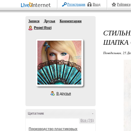
Регистрация
Вход
Рейтинги
Записи
Друзья
Комментарии
Pepel Rozi
СТИЛЬ
ШАПКА 
Понедельник, 25 Де
В друзья
Цитатник
-
Все (76)
Производство пластиковых