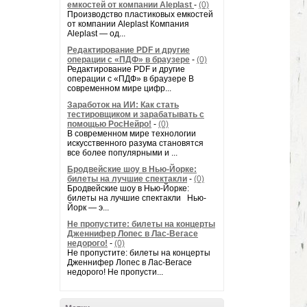
емкостей от компании Aleplast
-
(0)
Производство пластиковых емкостей
от компании Aleplast Компания
Aleplast — од...
Редактирование PDF и другие
операции с «ПДФ» в браузере
-
(0)
Редактирование PDF и другие
операции с «ПДФ» в браузере В
современном мире цифр...
Заработок на ИИ: Как стать
тестировщиком и зарабатывать с
помощью РосНейро!
-
(0)
В современном мире технологии
искусственного разума становятся
все более популярными и ...
Бродвейские шоу в Нью-Йорке:
билеты на лучшие спектакли
-
(0)
Бродвейские шоу в Нью-Йорке:
билеты на лучшие спектакли Нью-
Йорк — э...
Не пропустите: билеты на концерты
Дженнифер Лопес в Лас-Вегасе
недорого!
-
(0)
Не пропустите: билеты на концерты
Дженнифер Лопес в Лас-Вегасе
недорого! Не пропусти...