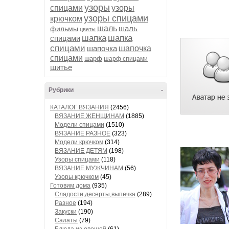
узоры
спицами
узоры
узоры спицами
крючком
шаль
шаль
фильмы
цветы
шапка
шапка
спицами
спицами
шапочка
шапочка
спицами
шарф
шарф спицами
шитье
Рубрики
-
КАТАЛОГ ВЯЗАНИЯ
(2456)
ВЯЗАНИЕ ЖЕНЩИНАМ
(1885)
Модели спицами
(1510)
ВЯЗАНИЕ РАЗНОЕ
(323)
Модели крючком
(314)
ВЯЗАНИЕ ДЕТЯМ
(198)
Узоры спицами
(118)
ВЯЗАНИЕ МУЖЧИНАМ
(56)
Узоры крючком
(45)
Готовим дома
(935)
Сладости,десерты,выпечка
(289)
Разное
(194)
Закуски
(190)
Салаты
(79)