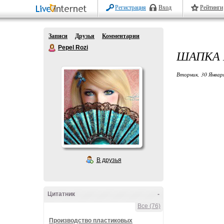
Регистрация
Вход
Рейтинги
Записи
Друзья
Комментарии
Pepel Rozi
ШАПКА 
Вторник, 30 Январ
В друзья
Цитатник
-
Все (76)
Производство пластиковых