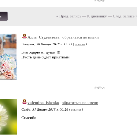
« Пред. запись
—
К дневнику
—
След. запись 
ь
Алла_Студентова
обратиться по имени
Вторник, 30 Января 2018 г. 12:33 (
ссылка
)
Благодарю от души!!!!
Пусть день будет приятным!
valentina_ishenko
обратиться по имени
Среда, 31 Января 2018 г. 00:26 (
ссылка
)
Спасибо!