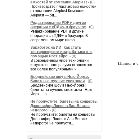
емкостей от компании Aleplast
-
(0)
Производство пластиковых емкостей
от компании Aleplast Компания
Aleplast — од...
Редактирование PDF и другие
операции с «ПДФ» в браузере
-
(0)
Редактирование PDF и другие
операции с «ПДФ» в браузере В
современном мире цифр...
Заработок на ИИ: Как стать
тестировщиком и зарабатывать с
помощью РосНейро!
-
(0)
В современном мире технологии
Шапка и с
искусственного разума становятся
все более популярными и ...
Бродвейские шоу в Нью-Йорке:
билеты на лучшие спектакли
-
(0)
Бродвейские шоу в Нью-Йорке:
билеты на лучшие спектакли Нью-
Йорк — э...
Не пропустите: билеты на концерты
Дженнифер Лопес в Лас-Вегасе
недорого!
-
(0)
Не пропустите: билеты на концерты
Дженнифер Лопес в Лас-Вегасе
недорого! Не пропусти...