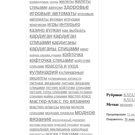
жилеты
жилеты
жаккардовые узоры
здоровье
спицами
закуски
игровые автоматы
игровые
автоматы вулкан
игрушки
игры
интерьер
крючком
казино вулкан
как выбрать
кардиган
кардиган
спицами
кардиганы
кардиганы спицами
кино
кофточка
коврик своими руками
кофточка спицами
кофточки
красота и уход
спицами
кулинария
кулинарные
рецепты
кулинарные хитрости
летнее вязание
летнее вязание
спицами
летние кофточки спицами
летние топы спицами
летний пуловер
Рубрики:
КАТА
мастер-класс
спицами
майки спицами
КАТАЛ
мастер-класс по вязанию
Метки:
вязание
мастер-классы
мода
модели
модное
модная одежда
спицами
Процитировано
71 раз
вязание
Понравилось:
31 поль
молодежный джемпер
мотивы крючком
мужской пуловер
музыка
народная медицина
народные
носки спицами
рецепты
обзоры