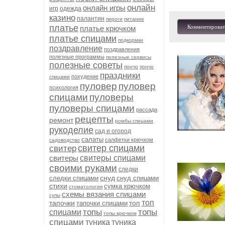
онлайн
онлайн игры
игр
одежда
казино
палантин
пироги
питание
платье
Комментироват
платье крючком
платье спицами
подкормки
поздравление
поздравления
полезные программы
полезные сервисы
полезные советы
пончо
пончо
праздники
похудение
спицами
пуловер
пуловер
психология
спицами
пуловеры
пуловеры спицами
рассада
рецепты
ремонт
ромбы спицами
рукоделие
сад и огород
салаты
салфетки крючком
садоводство
свитер спицами
свитер
свитеры
свитеры спицами
своими руками
следки
снуд
следки спицами
снуд спицами
стихи
сумка крючком
стоматология
схемы вязания спицами
супы
топ
тапочки
топ
тапочки спицами
топы
топы
спицами
топы крючком
спицами
туника
туника