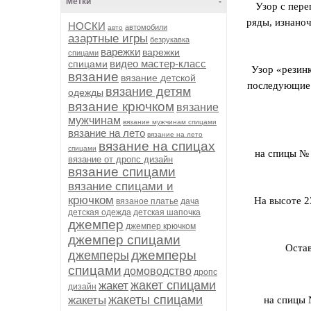
Метки
-
Узор с пере
ряды, изнаноч
НОСКИ
автомобили
авто
азартные игры
безрукавка
варежки
варежки
спицами
видео мастер-класс
спицами
Узор «резинка
вязание
вязание детской
последующие 
вязание детям
одежды
вязание крючком
вязание
мужчинам
вязание мужчинам спицами
вязание на лето
вязание на лето
вязание на спицах
спицами
на спицы № 
вязание от дропс дизайн
вязание спицами
вязание спицами и
крючком
На высоте 2
вязаное платье
дача
детская одежда
детская шапочка
джемпер
джемпер крючком
джемпер спицами
Остав
джемперы
джемперы
спицами
домоводство
дропс
жакет спицами
жакет
дизайн
жакеты спицами
жакеты
на спицы 