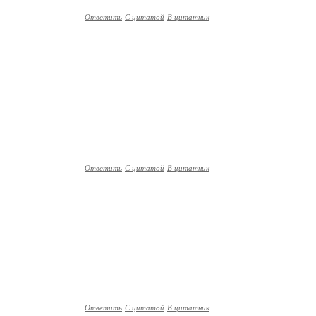
Ответить
С цитатой
В цитатник
Ответить
С цитатой
В цитатник
Ответить
С цитатой
В цитатник