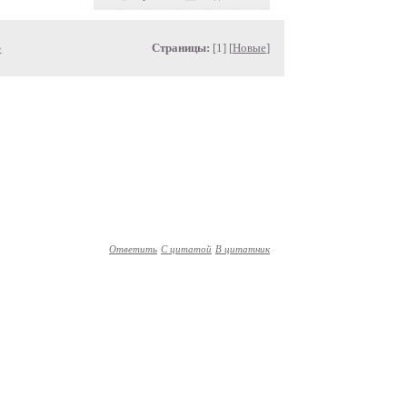
»
Страницы:
[1] [
Новые
]
Ответить
С цитатой
В цитатник