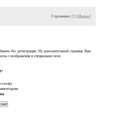
»
Страницы:
[1] [
Новые
]
авить без регистрации. На дополнительной странице Вам
волы с изображения в специальное поле.
у:
 ссылку
омментарии
нку