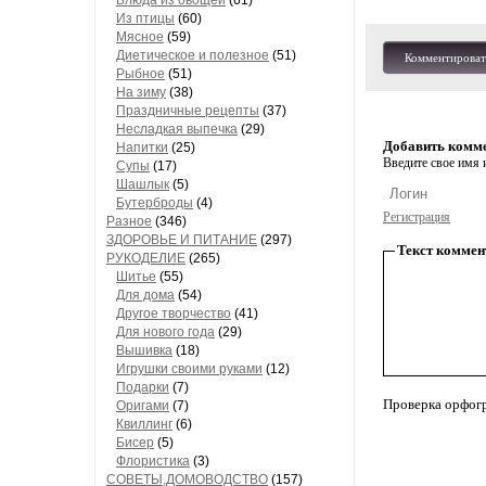
Блюда из овощей
(61)
Из птицы
(60)
Мясное
(59)
Диетическое и полезное
(51)
Комментироват
Рыбное
(51)
На зиму
(38)
Праздничные рецепты
(37)
Несладкая выпечка
(29)
Добавить комм
Напитки
(25)
Введите свое имя и
Супы
(17)
Шашлык
(5)
Бутерброды
(4)
Регистрация
Разное
(346)
ЗДОРОВЬЕ И ПИТАНИЕ
(297)
Текст коммен
РУКОДЕЛИЕ
(265)
Шитье
(55)
Для дома
(54)
Другое творчество
(41)
Для нового года
(29)
Вышивка
(18)
Игрушки своими руками
(12)
Подарки
(7)
Проверка орфог
Оригами
(7)
Квиллинг
(6)
Бисер
(5)
Флористика
(3)
СОВЕТЫ,ДОМОВОДСТВО
(157)