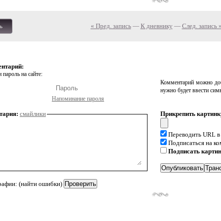
« Пред. запись
—
К дневнику
—
След. запись 
ь
ентарий:
 пароль на сайте:
Комментарий можно доб
нужно будет ввести сим
Напоминание пароля
тария:
смайлики
Прикрепить картинк
Переводить URL в
Подписаться на к
Подписать карти
рафии: (найти ошибки)