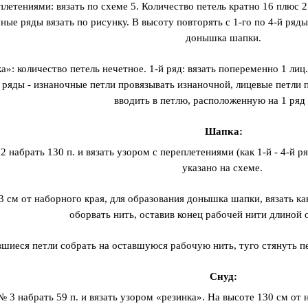
плетениями: вязать по схеме 5. Количество петель кратно 16 плюс 2
ные ряды вязать по рисунку. В высоту повторять с 1-го по 4-й ряд
донышка шапки.
»: количество петель нечетное. 1-й ряд: вязать попеременно 1 лиц. п.
ряды - изнаночные петли провязывать изнаночной, лицевые петли п
вводить в петлю, расположенную на 1 ряд
Шапка:
2 набрать 130 п. и вязать узором с переплетениями (как 1-й - 4-й р
указано на схеме.
3 см от наборного края, для образования донышка шапки, вязать как
оборвать нить, оставив конец рабочей нити длиной 
шиеся петли собрать на оставшуюся рабочую нить, туго стянуть пе
Снуд:
№ 3 набрать 59 п. и вязать узором «резинка». На высоте 130 см от 