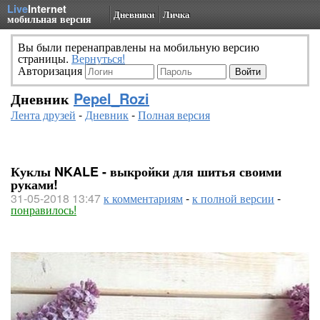
Live
Internet
Дневники
Личка
мобильная версия
Вы были перенаправлены на мобильную версию
страницы.
Вернуться!
Авторизация
Дневник
Pepel_Rozi
Лента друзей
-
Дневник
-
Полная версия
Куклы NKALE - выкройки для шитья своими
руками!
31-05-2018 13:47
к комментариям
-
к полной версии
-
понравилось!