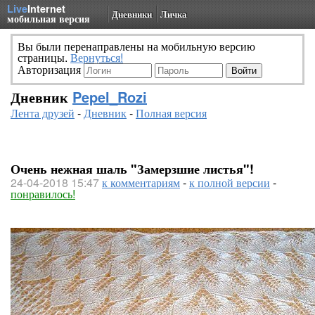
Live
Internet
Дневники
Личка
мобильная версия
Вы были перенаправлены на мобильную версию
страницы.
Вернуться!
Авторизация
Дневник
Pepel_Rozi
Лента друзей
-
Дневник
-
Полная версия
Очень нежная шаль "Замерзшие листья"!
24-04-2018 15:47
к комментариям
-
к полной версии
-
понравилось!