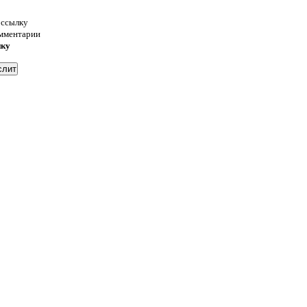
 ссылку
омментарии
нку