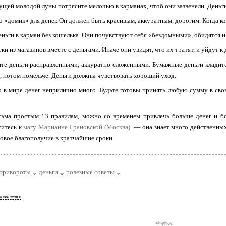
тущей молодой луны потрясите мелочью в карманах, чтоб они зазвенели. Деньг
о «домик» для денег. Он должен быть красивым, аккуратным, дорогим. Когда к
деньги в карман без кошелька. Они почувствуют себя «бездомными», обидятся и
еки из магазинов вместе с деньгами. Иначе они увидят, что их тратят, и уйдут 
ите деньги расправленными, аккуратно сложенными. Бумажные деньги кладите
, потом помельче. Деньги должны чувствовать хороший уход.
то в мире денег неприлично много. Будьте готовы принять любую сумму в св
сьма простым 13 правилам, можно со временем привлечь больше денег и бог
титесь к
магу Марианне Грановской (Москва)
— она знает много действенных
овое благополучие в кратчайшие сроки.
привороты
деньги
полезные советы
зователям