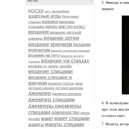
Метки
-
5. Никогда и ни
лишнее.
НОСКИ
автомобили
авто
азартные игры
безрукавка
варежки
варежки
спицами
видео мастер-класс
спицами
вязание
вязание детской
вязание детям
одежды
вязание крючком
вязание
мужчинам
вязание мужчинам спицами
вязание на лето
вязание на лето
вязание на спицах
спицами
вязание от дропс дизайн
вязание спицами
вязание спицами и
крючком
вязаное платье
дача
детская одежда
детская шапочка
джемпер
джемпер крючком
джемпер спицами
6. В полнолуние
джемперы
джемперы
при этом мыслен
спицами
домоводство
дропс
осталось ещё».
жакет спицами
жакет
дизайн
жакеты спицами
жакеты
7. Монету, кото