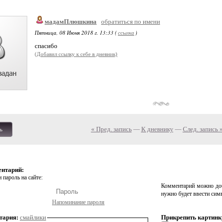
мадамПлюшкина
обратиться по имени
Пятница, 08 Июня 2018 г. 13:33 (
ссылка
)
спасибо
(Добавил ссылку к себе в дневник)
« Пред. запись
—
К дневнику
—
След. запись 
ь
ентарий:
 пароль на сайте:
Комментарий можно доб
нужно будет ввести сим
Напоминание пароля
тария:
смайлики
Прикрепить картинк