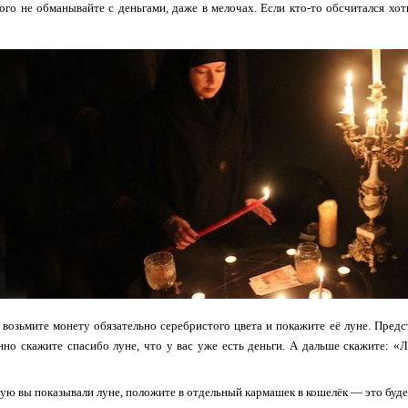
кого не обманывайте с деньгами, даже в мелочах. Если кто-то обсчитался хо
 возьмите монету обязательно серебристого цвета и покажите её луне. Предст
но скажите спасибо луне, что у вас уже есть деньги. А дальше скажите: «Лу
рую вы показывали луне, положите в отдельный кармашек в кошелёк — это будет