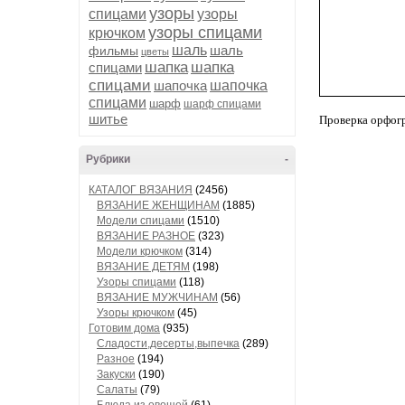
узоры
спицами
узоры
узоры спицами
крючком
шаль
шаль
фильмы
цветы
шапка
шапка
спицами
спицами
шапочка
шапочка
спицами
шарф
шарф спицами
шитье
Проверка орфог
Рубрики
-
КАТАЛОГ ВЯЗАНИЯ
(2456)
ВЯЗАНИЕ ЖЕНЩИНАМ
(1885)
Модели спицами
(1510)
ВЯЗАНИЕ РАЗНОЕ
(323)
Модели крючком
(314)
ВЯЗАНИЕ ДЕТЯМ
(198)
Узоры спицами
(118)
ВЯЗАНИЕ МУЖЧИНАМ
(56)
Узоры крючком
(45)
Готовим дома
(935)
Сладости,десерты,выпечка
(289)
Разное
(194)
Закуски
(190)
Салаты
(79)