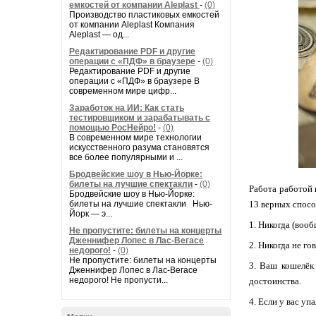
емкостей от компании Aleplast
-
(0)
Производство пластиковых емкостей
от компании Aleplast Компания
Aleplast — од...
Редактирование PDF и другие
операции с «ПДФ» в браузере
-
(0)
Редактирование PDF и другие
операции с «ПДФ» в браузере В
современном мире цифр...
Заработок на ИИ: Как стать
тестировщиком и зарабатывать с
помощью РосНейро!
-
(0)
В современном мире технологии
искусственного разума становятся
все более популярными и ...
Бродвейские шоу в Нью-Йорке:
билеты на лучшие спектакли
-
(0)
Работа работой 
Бродвейские шоу в Нью-Йорке:
билеты на лучшие спектакли Нью-
13 верных спос
Йорк — э...
1. Никогда (вооб
Не пропустите: билеты на концерты
Дженнифер Лопес в Лас-Вегасе
2. Никогда не г
недорого!
-
(0)
Не пропустите: билеты на концерты
3. Ваш кошелёк
Дженнифер Лопес в Лас-Вегасе
недорого! Не пропусти...
достоинства.
4. Если у вас уп