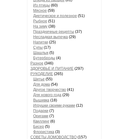
Блюда из овощей
(61)
Из птицы
(60)
Мясное
(59)
Диетическое и полезное
(51)
Рыбное
(51)
На зиму
(38)
Праздничные рецепты
(37)
Несладкая выпечка
(29)
Напитки
(25)
Супы
(17)
Шашлык
(5)
Бутерброды
(4)
Разное
(346)
ЗДОРОВЬЕ И ПИТАНИЕ
(297)
РУКОДЕЛИЕ
(265)
Шитье
(55)
Для дома
(54)
Другое творчество
(41)
Для нового года
(29)
Вышивка
(18)
Игрушки своими руками
(12)
Подарки
(7)
Оригами
(7)
Квиллинг
(6)
Бисер
(5)
Флористика
(3)
СОВЕТЫ,ДОМОВОДСТВО
(157)