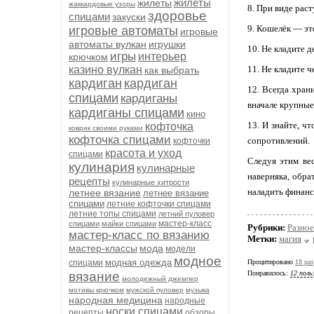
жилеты
жилеты
жаккардовые узоры
8. При виде рас
здоровье
спицами
закуски
9. Кошелёк — эт
игровые автоматы
игровые
автоматы вулкан
игрушки
10. Не кладите 
игры
интерьер
крючком
казино вулкан
11. Не кладите ч
как выбрать
кардиган
кардиган
12. Всегда хран
спицами
кардиганы
вначале крупные
кардиганы спицами
кино
13. И знайте, ч
кофточка
коврик своими руками
кофточка спицами
сопротивлений.
кофточки
красота и уход
спицами
Следуя этим ве
кулинария
кулинарные
наверняка, обра
рецепты
кулинарные хитрости
наладить финанс
летнее вязание
летнее вязание
спицами
летние кофточки спицами
летние топы спицами
летний пуловер
мастер-класс
спицами
майки спицами
Рубрики:
Разное
мастер-класс по вязанию
Метки:
магия
мастер-классы
мода
модели
модное
модная одежда
спицами
Процитировано
18 раз
вязание
Понравилось:
12 поль
молодежный джемпер
мотивы крючком
мужской пуловер
музыка
народная медицина
народные
носки спицами
рецепты
обзоры