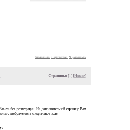
Ответить
С цитатой
В цитатник
»
Страницы:
[1] [
Новые
]
авить без регистрации. На дополнительной странице Вам
волы с изображения в специальное поле.
у: