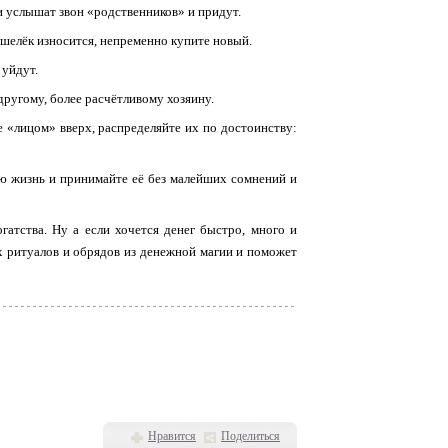
и услышат звон «родственников» и придут.
ошелёк износится, непременно купите новый.
 уйдут.
к другому, более расчётливому хозяину.
 «лицом» вверх, распределяйте их по достоинству:
ою жизнь и принимайте её без малейших сомнений и
атства. Ну а если хочется денег быстро, много и
 ритуалов и обрядов из денежной магии и поможет
Нравится
Поделиться