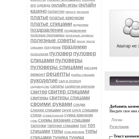
онлайн
онлайн игры
игр
одежда
казино
палантин
пироги
питание
платье
платье крючком
платье спицами
подкормки
поздравление
поздравления
полезные программы
полезные сервисы
полезные советы
пончо
пончо
праздники
похудение
спицами
пуловер
пуловер
психология
спицами
пуловеры
пуловеры спицами
рассада
рецепты
ремонт
ромбы спицами
рукоделие
сад и огород
Комментироват
салаты
салфетки крючком
садоводство
свитер спицами
свитер
свитеры
свитеры спицами
своими руками
следки
Добавить комм
снуд
следки спицами
снуд спицами
Введите свое имя и
стихи
сумка крючком
стоматология
схемы вязания спицами
супы
топ
тапочки
топ
тапочки спицами
Регистрация
топы
топы
спицами
топы крючком
Текст коммен
спицами
туника
туника