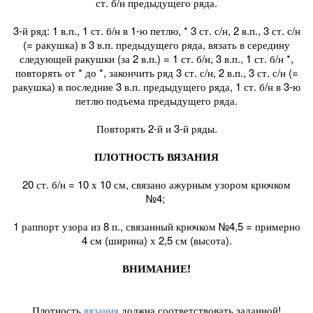
ст. б/н предыдущего ряда.
3-й ряд: 1 в.п., 1 ст. б/н в 1-ю петлю, * 3 ст. с/н, 2 в.п., 3 ст. с/н
(= ракушка) в 3 в.п. предыдущего ряда, вязать в середину
следующей ракушки (за 2 в.п.) = 1 ст. б/н, 3 в.п., 1 ст. б/н *,
повторять от * до *, закончить ряд 3 ст. с/н, 2 в.п., 3 ст. с/н (=
ракушка) в последние 3 в.п. предыдущего ряда, 1 ст. б/н в 3-ю
петлю подъема предыдущего ряда.
Повторять 2-й и 3-й ряды.
ПЛОТНОСТЬ ВЯЗАНИЯ
20 ст. б/н = 10 х 10 см, связано ажурным узором крючком
№4;
1 раппорт узора из 8 п., связанный крючком №4,5 = примерно
4 см (ширина) х 2,5 см (высота).
ВНИМАНИЕ!
Плотность
вязания
должна соответствовать заданной!