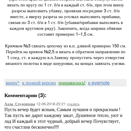
вязать по кругу по 1 ст. б/н в каждый ст. б/н, при этом внизу
разреза выполнить убавку, провязав посредине 3 ст. б/н
вместе, а вверху разреза на уголках выполнить прибавки,
связав по 3 ст. б/н в 1 ст. б/н (убавки/прибавки выполнять в
каждом круговом ряду). Закончить, когда ширина обвязки
составит примерно 1–1,5 см.
Крючком №3 связать цепочку из в.п. длиной примерно 150 см.
Перейти на крючок №2,5 и вязать в обратном направлении по
1 соед. ст. в каждую в.п.Завязку пропустить через отверстия
вязаного полотна в виде шнуровки, на концах завязать узелки.
вверх^
к полной версии
понравилось!
в evernote
Комментарии (3):
12-06-2018-20:21
удалить
Алла_Студентова
Пусть вечер будет ясным, Самым лучшим и прекрасным !
Так пусть же дарит каждому закат, Душевное тепло, уют и
лад И каждый в этот чудный, добрый вечер Почувствует,
что счастлив бесконечно!!!!