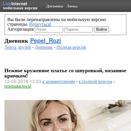
Live
Internet
Дневники
Личка
мобильная версия
Вы были перенаправлены на мобильную версию
страницы.
Вернуться!
Авторизация
Дневник
Pepel_Rozi
Лента друзей
-
Дневник
-
Полная версия
Нежное кружевное платье со шнуровкой, вязанное
крючком!
12-06-2018 13:03
к комментариям
-
к полной версии
-
понравилось!