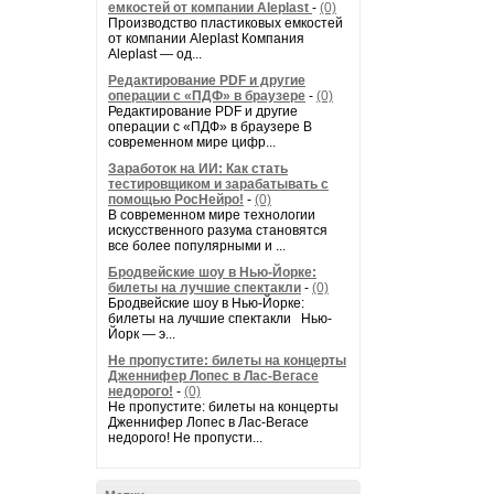
емкостей от компании Aleplast
-
(0)
Производство пластиковых емкостей
от компании Aleplast Компания
Aleplast — од...
Редактирование PDF и другие
операции с «ПДФ» в браузере
-
(0)
Редактирование PDF и другие
операции с «ПДФ» в браузере В
современном мире цифр...
Заработок на ИИ: Как стать
тестировщиком и зарабатывать с
помощью РосНейро!
-
(0)
В современном мире технологии
искусственного разума становятся
все более популярными и ...
Бродвейские шоу в Нью-Йорке:
билеты на лучшие спектакли
-
(0)
Бродвейские шоу в Нью-Йорке:
билеты на лучшие спектакли Нью-
Йорк — э...
Не пропустите: билеты на концерты
Дженнифер Лопес в Лас-Вегасе
недорого!
-
(0)
Не пропустите: билеты на концерты
Дженнифер Лопес в Лас-Вегасе
недорого! Не пропусти...