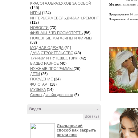
КРАСОТА,ОБРАЗ,УХОД ЗА СОБОЙ
Метки:
вязание
(145)
ИГРЫ
(124)
Процитировано
14 раз
ИНТЕРЬЕР,МЕБЕЛЬ,ДИЗАЙН,РЕМОНТ
Понравилось:
8 польз
(112)
НОВОСТИ
(73)
ФИЛЬМЫ, ЧТО ПОСМОТРЕТЬ
(56)
ПОЛЕЗНЫЕ МАГАЗИНЫ И ФИРМЫ
(53)
МОДНАЯ ОДЕЖДА
(51)
ДАЧА,СТРОИТЕЛЬСТВО
(48)
ТУРИЗМ И ПУТЕШЕСТВИЯ
(42)
ВИДЕО РАЗНОЕ
(40)
НУЖНЫЕ ПРОГРАММЫ
(26)
ДЕТИ
(25)
ПОХУДЕНИЕ
(24)
ФОТО, АРТ
(18)
МУЗЫКА
(14)
Схемы,Дизайн дневника
(6)
Видео
-
Все (72)
Итальянский
способ как закрыть
петли при