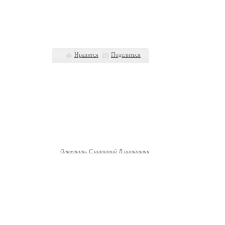
Нравится
Поделиться
Ответить
С цитатой
В цитатник