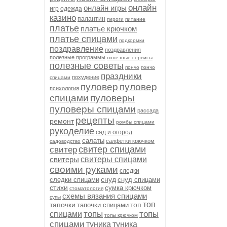
онлайн
онлайн игры
игр
одежда
казино
палантин
пироги
питание
платье
платье крючком
платье спицами
подкормки
поздравление
поздравления
полезные программы
полезные сервисы
полезные советы
пончо
пончо
праздники
похудение
спицами
пуловер
пуловер
психология
спицами
пуловеры
пуловеры спицами
рассада
рецепты
ремонт
ромбы спицами
рукоделие
сад и огород
салаты
салфетки крючком
садоводство
свитер спицами
свитер
свитеры
свитеры спицами
своими руками
следки
снуд
следки спицами
снуд спицами
стихи
сумка крючком
стоматология
схемы вязания спицами
супы
топ
тапочки
топ
тапочки спицами
топы
топы
спицами
топы крючком
спицами
туника
туника