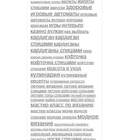
жилеты
жилеты
жаккардовые узоры
здоровье
спицами
закуски
игровые автоматы
игровые
автоматы вулкан
игрушки
игры
интерьер
крючком
казино вулкан
как выбрать
кардиган
кардиган
спицами
кардиганы
кардиганы спицами
кино
кофточка
коврик своими руками
кофточка спицами
кофточки
красота и уход
спицами
кулинария
кулинарные
рецепты
кулинарные хитрости
летнее вязание
летнее вязание
спицами
летние кофточки спицами
летние топы спицами
летний пуловер
мастер-класс
спицами
майки спицами
мастер-класс по вязанию
мастер-классы
мода
модели
модное
модная одежда
спицами
вязание
молодежный джемпер
мотивы крючком
мужской пуловер
музыка
народная медицина
народные
носки спицами
рецепты
обзоры