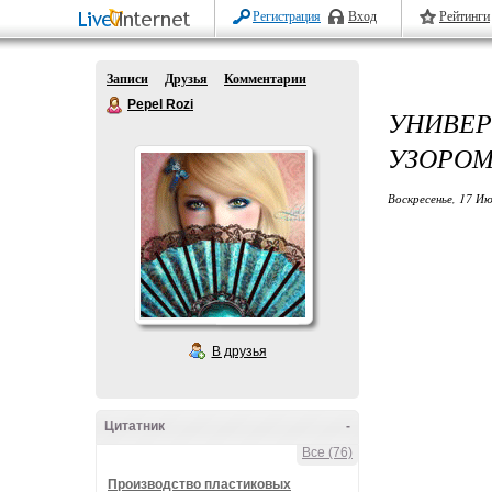
Регистрация
Вход
Рейтинги
Записи
Друзья
Комментарии
Pepel Rozi
УНИВЕР
УЗОРОМ
Воскресенье, 17 Ию
В друзья
Цитатник
-
Все (76)
Производство пластиковых