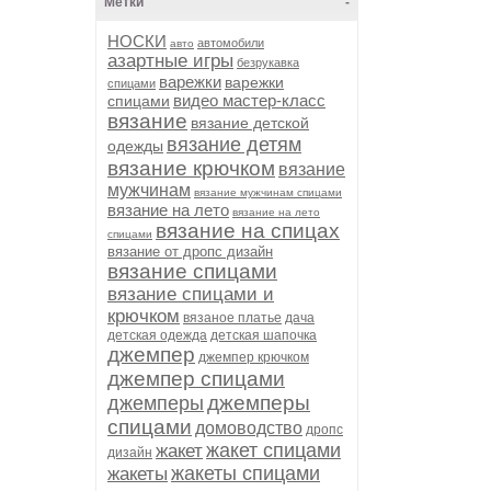
Метки
-
НОСКИ
автомобили
авто
азартные игры
безрукавка
варежки
варежки
спицами
видео мастер-класс
спицами
вязание
вязание детской
вязание детям
одежды
вязание крючком
вязание
мужчинам
вязание мужчинам спицами
вязание на лето
вязание на лето
вязание на спицах
спицами
вязание от дропс дизайн
вязание спицами
вязание спицами и
крючком
вязаное платье
дача
детская одежда
детская шапочка
джемпер
джемпер крючком
джемпер спицами
джемперы
джемперы
спицами
домоводство
дропс
жакет спицами
жакет
дизайн
жакеты спицами
жакеты