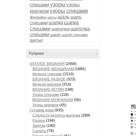
узоры
спицами
узоры
узоры спицами
крючком
шаль
шаль
фильмы
цветы
шапка
шапка
спицами
спицами
шапочка
шапочка
спицами
шарф
шарф спицами
шитье
Рубрики
-
КАТАЛОГ ВЯЗАНИЯ
(2456)
ВЯЗАНИЕ ЖЕНЩИНАМ
(1885)
Модели спицами
(1510)
ВЯЗАНИЕ РАЗНОЕ
(323)
Модели крючком
(314)
ВЯЗАНИЕ ДЕТЯМ
(198)
Узоры спицами
(118)
ВЯЗАНИЕ МУЖЧИНАМ
(56)
Узоры крючком
(45)
Готовим дома
(935)
Сладости,десерты,выпечка
(289)
Разное
(194)
Закуски
(190)
Салаты
(79)