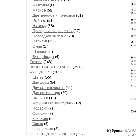
Блюда из овощей
(61)
Из птицы
(60)
Мясное
(59)
Диетическое и полезное
(51)
Рыбное
(51)
На зиму
(38)
Праздничные рецепты
(37)
Несладкая выпечка
(29)
Напитки
(25)
Супы
(17)
Шашлык
(5)
Бутерброды
(4)
Разное
(346)
ЗДОРОВЬЕ И ПИТАНИЕ
(297)
РУКОДЕЛИЕ
(265)
Шитье
(55)
Для дома
(54)
Другое творчество
(41)
Для нового года
(29)
Вышивка
(18)
Игрушки своими руками
(12)
Подарки
(7)
Оригами
(7)
Квиллинг
(6)
Бисер
(5)
Флористика
(3)
Рубрики:
КАТА
СОВЕТЫ,ДОМОВОДСТВО
(157)
КАТАЛ