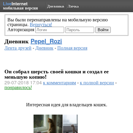
Live
Internet
Дневники
Личка
мобильная версия
Вы были перенаправлены на мобильную версию
страницы.
Вернуться!
Авторизация
Дневник
Pepel_Rozi
Лента друзей
-
Дневник
-
Полная версия
Он собрал шерсть своей кошки и создал ее
меньшую копию!
29-07-2018 17:04
к комментариям
-
к полной версии
-
понравилось!
Интересная идея для владельцев кошек.