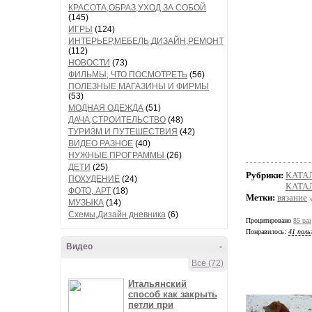
КРАСОТА,ОБРАЗ,УХОД ЗА СОБОЙ
(145)
ИГРЫ
(124)
ИНТЕРЬЕР,МЕБЕЛЬ,ДИЗАЙН,РЕМОНТ
(112)
НОВОСТИ
(73)
ФИЛЬМЫ, ЧТО ПОСМОТРЕТЬ
(56)
ПОЛЕЗНЫЕ МАГАЗИНЫ И ФИРМЫ
(53)
МОДНАЯ ОДЕЖДА
(51)
ДАЧА,СТРОИТЕЛЬСТВО
(48)
ТУРИЗМ И ПУТЕШЕСТВИЯ
(42)
ВИДЕО РАЗНОЕ
(40)
НУЖНЫЕ ПРОГРАММЫ
(26)
ДЕТИ
(25)
Рубрики:
КАТА
ПОХУДЕНИЕ
(24)
КАТАЛ
ФОТО, АРТ
(18)
Метки:
вязание
МУЗЫКА
(14)
Схемы,Дизайн дневника
(6)
Процитировано
85 раз
Понравилось:
41 поль
Видео
-
Все (72)
Итальянский
способ как закрыть
петли при