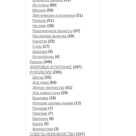
Блюда из овощей
(61)
Из птицы
(60)
Мясное
(59)
Диетическое и полезное
(51)
Рыбное
(51)
На зиму
(38)
Праздничные рецепты
(37)
Несладкая выпечка
(29)
Напитки
(25)
Супы
(17)
Шашлык
(5)
Бутерброды
(4)
Разное
(346)
ЗДОРОВЬЕ И ПИТАНИЕ
(297)
РУКОДЕЛИЕ
(265)
Шитье
(55)
Для дома
(54)
Другое творчество
(41)
Для нового года
(29)
Вышивка
(18)
Игрушки своими руками
(12)
Подарки
(7)
Оригами
(7)
Квиллинг
(6)
Бисер
(5)
Флористика
(3)
СОВЕТЫ,ДОМОВОДСТВО
(157)