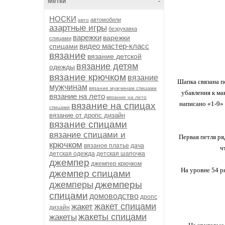
Метки
-
НОСКИ
автомобили
авто
азартные игры
безрукавка
варежки
варежки
спицами
видео мастер-класс
спицами
вязание
вязание детской
вязание детям
одежды
вязание крючком
вязание
Шапка связана по
мужчинам
вязание мужчинам спицами
убавления к ма
вязание на лето
вязание на лето
написано «1-9» 
вязание на спицах
спицами
вязание от дропс дизайн
вязание спицами
вязание спицами и
Первая петля ря
крючком
вязаное платье
дача
ч
детская одежда
детская шапочка
джемпер
джемпер крючком
На уровне 54 ря
джемпер спицами
джемперы
джемперы
спицами
домоводство
дропс
жакет спицами
жакет
дизайн
жакеты спицами
жакеты