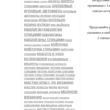
На круговые 
жилеты
жилеты
жаккардовые узоры
здоровье
спицами
провязывая с 1-
закуски
игровые автоматы
игровые
снятую петл
автоматы вулкан
игрушки
игры
интерьер
крючком
казино вулкан
как выбрать
Продолжайте р
кардиган
кардиган
указанное в ско
спицами
кардиганы
2 снятые
кардиганы спицами
кино
кофточка
коврик своими руками
кофточка спицами
кофточки
красота и уход
спицами
кулинария
кулинарные
рецепты
кулинарные хитрости
летнее вязание
летнее вязание
спицами
летние кофточки спицами
летние топы спицами
летний пуловер
мастер-класс
спицами
майки спицами
мастер-класс по вязанию
мастер-классы
мода
модели
модное
модная одежда
спицами
вязание
молодежный джемпер
мотивы крючком
мужской пуловер
музыка
народная медицина
народные
носки спицами
рецепты
обзоры