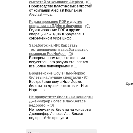
емкостей от компании Aleplast
-
(0)
Производство пластиковых емкостей
от компании Aleplast Компания
Aleplast — од...
Редактирование PDF и другие
операции с «ПДФ» в браузере
-
(0)
Редактирование PDF и другие
операции с «ПДФ» в браузере В
современном мире цифр...
Заработок на ИИ: Как стать
тестировщиком и зарабатывать с
помощью РосНейро!
-
(0)
В современном мире технологии
искусственного разума становятся
все более популярными и ...
Бродвейские шоу в Нью-Йорке:
билеты на лучшие спектакли
-
(0)
Бродвейские шоу в Нью-Йорке:
Крас
билеты на лучшие спектакли Нью-
Йорк — э...
Не пропустите: билеты на концерты
Дженнифер Лопес в Лас-Вегасе
недорого!
-
(0)
Не пропустите: билеты на концерты
Дженнифер Лопес в Лас-Вегасе
недорого! Не пропусти...