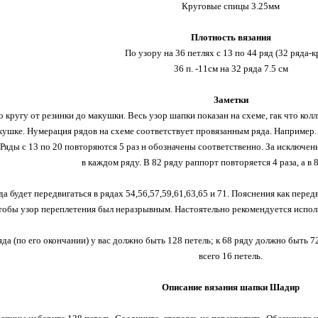
Круговые спицы 3.25мм
Плотность вязания
По узору на 36 петлях с 13 по 44 ряд (32 ряда-к
36 п. -11см на 32 ряда 7.5 см
Заметки
 кругу от резинки до макушки. Весь узор шапки показан на схеме, гак что колл
кушке. Нумерация рядов на схеме соответствует провязанным ряда. Например. 1
Ряды с 13 по 20 повторяются 5 раз н обозначены соответственно. За исключени
в каждом ряду. В 82 ряду раппорт повторяется 4 раза, а в 8
да будет передвигаться в рядах 54,56,57,59,61,63,65 и 71. Пояснения как пере
тобы узор переплетения был неразрывным. Настоятельно рекомендуется исполь
да (по его окончании) у вас должно быть 128 петель; к 68 ряду должно быть 72 
всего 16 петель.
Описание вязания шапки Шадир