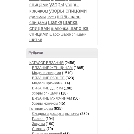
узоры
спицами
узоры
узоры спицами
крючком
шаль
шаль
фильмы
цветы
шапка
шапка
спицами
спицами
шапочка
шапочка
спицами
шарф
шарф спицами
шитье
Рубрики
-
КАТАЛОГ ВЯЗАНИЯ
(2456)
ВЯЗАНИЕ ЖЕНЩИНАМ
(1885)
Модели спицами
(1510)
ВЯЗАНИЕ РАЗНОЕ
(323)
Модели крючком
(314)
ВЯЗАНИЕ ДЕТЯМ
(198)
Узоры спицами
(118)
ВЯЗАНИЕ МУЖЧИНАМ
(56)
Узоры крючком
(45)
Готовим дома
(935)
Сладости,десерты,выпечка
(289)
Разное
(194)
Закуски
(190)
Салаты
(79)