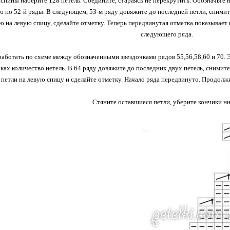
спины наберите 128 петель. Соедините, стараясь не перекрутить. Обозначьте 
ю по 52-й ряды. В следующем, 53-м ряду довяжите до последней петли, снимит
ю на левую спицу, сделайте отметку. Теперь передвинутая отметка показывает
следующего ряда.
аботать по схеме между обозначенными звездочками рядов 55,56,58,60 и 70. 
бках количество нетель. В 64 ряду довяжите до последних двух петель, снимите
 петли на левую спицу и сделайте отметку. Начало ряда передвинуто. Продолжит
Стяните оставшиеся петли, уберите кончики ни