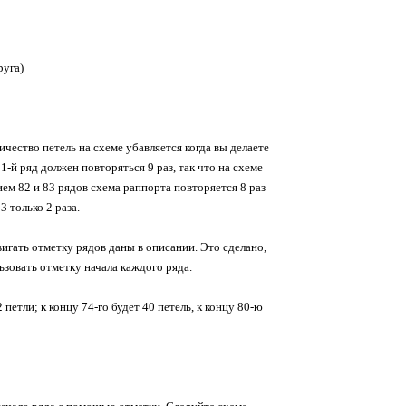
руга)
ичество петель на схеме убавляется когда вы делаете
-й ряд должен повторяться 9 раз, так что на схеме
ем 82 и 83 рядов схема раппорта повторяется 8 раз
3 только 2 раза.
двигать отметку рядов даны в описании. Это сделано,
зовать отметку начала каждого ряда.
петли; к концу 74-го будет 40 петель, к концу 80-ю