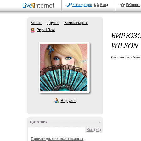
Регистрация
Вход
Рейтинги
Записи
Друзья
Комментарии
Pepel Rozi
БИРЮЗ
WILSON
Вторник, 30 Октяб
В друзья
Цитатник
-
Все (76)
Производство пластиковых