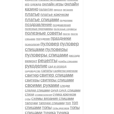
онлайн
онлайн игры
игр
одежда
казино
палантин
пироги
питание
платье
платье крючком
платье спицами
подкормки
поздравление
поздравления
полезные программы
полезные сервисы
полезные советы
пончо
пончо
праздники
похудение
спицами
пуловер
пуловер
психология
спицами
пуловеры
пуловеры спицами
рассада
рецепты
ремонт
ромбы спицами
рукоделие
сад и огород
салаты
салфетки крючком
садоводство
свитер спицами
свитер
свитеры
свитеры спицами
своими руками
следки
снуд
следки спицами
снуд спицами
стихи
сумка крючком
стоматология
схемы вязания спицами
супы
топ
тапочки
топ
тапочки спицами
топы
топы
спицами
топы крючком
спицами
туника
туника