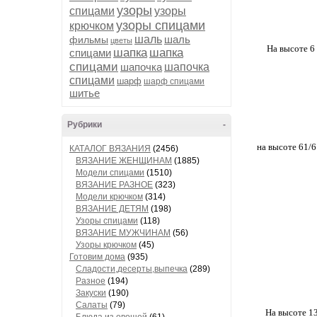
узоры
спицами
узоры
узоры спицами
крючком
шаль
шаль
фильмы
цветы
На высоте 6
шапка
шапка
спицами
спицами
шапочка
шапочка
спицами
шарф
шарф спицами
шитье
Рубрики
-
на высоте 61/6
КАТАЛОГ ВЯЗАНИЯ
(2456)
ВЯЗАНИЕ ЖЕНЩИНАМ
(1885)
Модели спицами
(1510)
ВЯЗАНИЕ РАЗНОЕ
(323)
Модели крючком
(314)
ВЯЗАНИЕ ДЕТЯМ
(198)
Узоры спицами
(118)
ВЯЗАНИЕ МУЖЧИНАМ
(56)
Узоры крючком
(45)
Готовим дома
(935)
Сладости,десерты,выпечка
(289)
Разное
(194)
Закуски
(190)
Салаты
(79)
На высоте 13