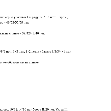
мерно убавив в 1-м ряду 1/1/3/3 пет.: 1 кром.,
ом. = 49/53/55/59 пет.
ак на спинке = 39/42/43/46 пет.
9 пет., 1×3 пет., 1×2 пет. и убавить 3/3/3/4×1 пет.
м же образом как на спинке.
., 10/12/14/16 пет. Узора II, 20 пет. Узора III,