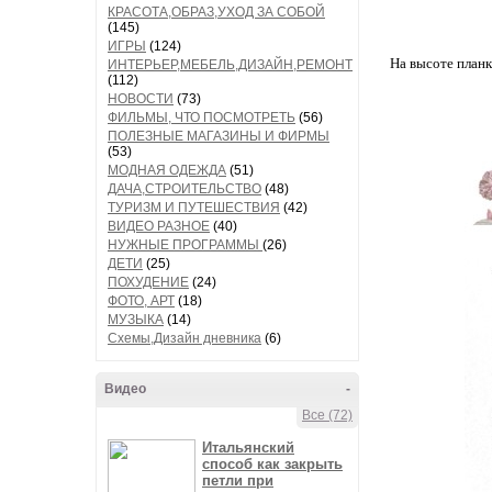
КРАСОТА,ОБРАЗ,УХОД ЗА СОБОЙ
(145)
ИГРЫ
(124)
На высоте планк
ИНТЕРЬЕР,МЕБЕЛЬ,ДИЗАЙН,РЕМОНТ
(112)
НОВОСТИ
(73)
ФИЛЬМЫ, ЧТО ПОСМОТРЕТЬ
(56)
ПОЛЕЗНЫЕ МАГАЗИНЫ И ФИРМЫ
(53)
МОДНАЯ ОДЕЖДА
(51)
ДАЧА,СТРОИТЕЛЬСТВО
(48)
ТУРИЗМ И ПУТЕШЕСТВИЯ
(42)
ВИДЕО РАЗНОЕ
(40)
НУЖНЫЕ ПРОГРАММЫ
(26)
ДЕТИ
(25)
ПОХУДЕНИЕ
(24)
ФОТО, АРТ
(18)
МУЗЫКА
(14)
Схемы,Дизайн дневника
(6)
Видео
-
Все (72)
Итальянский
способ как закрыть
петли при