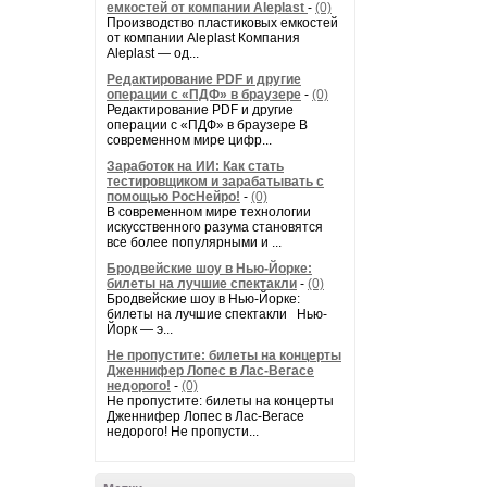
емкостей от компании Aleplast
-
(0)
Производство пластиковых емкостей
от компании Aleplast Компания
Aleplast — од...
Редактирование PDF и другие
операции с «ПДФ» в браузере
-
(0)
Редактирование PDF и другие
операции с «ПДФ» в браузере В
современном мире цифр...
Заработок на ИИ: Как стать
тестировщиком и зарабатывать с
помощью РосНейро!
-
(0)
В современном мире технологии
искусственного разума становятся
все более популярными и ...
Бродвейские шоу в Нью-Йорке:
билеты на лучшие спектакли
-
(0)
Бродвейские шоу в Нью-Йорке:
билеты на лучшие спектакли Нью-
Йорк — э...
Не пропустите: билеты на концерты
Дженнифер Лопес в Лас-Вегасе
недорого!
-
(0)
Не пропустите: билеты на концерты
Дженнифер Лопес в Лас-Вегасе
недорого! Не пропусти...