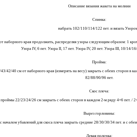
Описание вязания жакета на молнии
Спинка
:
набрать 102/110/114/122 пет. и вязать Узором
от наборного края продолжить, распределяя узоры следующим образом: 1 кром., 10
Узора IV, 6 пет. Узора II, 17 пет. Узора IV, 20 пет. Узора III, 10/14/16
Пройма:
/43/42/40 см от наборного края (измерять на весу) закрыть с обеих сторон в каж
82/88/90/96 пет.
Скос плеча:
проймы 22/23/24/26 см закрыть с обеих сторон в каждом 2-м ряду 4×6 пет. / 2×6 п
Вырез горловины:
 началом убавлений для скоса плеча закрыть средние 28/30/30/34 пет. и с обеи
Левая полочка: