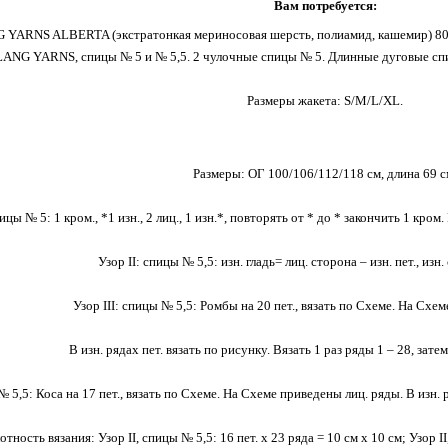
Вам потребуется:
 YARNS ALBERTA (экстратонкая мериносовая шерсть, полиамид, кашемир) 800/
LANG YARNS, спицы № 5 и № 5,5. 2 чулочные спицы № 5. Длинные дуговые спиц
Размеры жакета: S/M/L/XL.
Размеры: ОГ 100/106/112/118 см, длина 69 с
пицы № 5: 1 кром., *1 изн., 2 лиц., 1 изн.*, повторять от * до * закончить 1 кро
Узор II: спицы № 5,5: изн. гладь= лиц. сторона – изн. пет., изн.
Узор III: спицы № 5,5: Ромбы на 20 пет., вязать по Схеме. На Схе
В изн. рядах пет. вязать по рисунку. Вязать 1 раз ряды 1 – 28, зате
№ 5,5: Коса на 17 пет., вязать по Схеме. На Схеме приведены лиц. ряды. В изн. 
отность вязания: Узор II, спицы № 5,5: 16 пет. х 23 ряда = 10 см х 10 см; Узор II, 