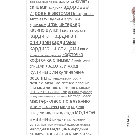
жилеты
жилеты
жаккардовые узоры
здоровье
спицами
закуски
игровые автоматы
игровые
автоматы вулкан
игрушки
игры
интерьер
крючком
казино вулкан
как выбрать
кардиган
кардиган
спицами
кардиганы
кардиганы спицами
кино
кофточка
коврик своими руками
кофточка спицами
кофточки
красота и уход
спицами
кулинария
кулинарные
рецепты
кулинарные хитрости
летнее вязание
летнее вязание
спицами
летние кофточки спицами
летние топы спицами
летний пуловер
мастер-класс
спицами
майки спицами
мастер-класс по вязанию
мастер-классы
мода
модели
модное
модная одежда
спицами
вязание
молодежный джемпер
мотивы крючком
мужской пуловер
музыка
народная медицина
народные
носки спицами
рецепты
обзоры