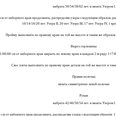
набрать 50/54/58/62 пет. и вязать Узором I.
 см от наборного края продолжить, распределяя узоры следующим образом, равно
10/14/16/20 пет. Узора II, 20 пет. Узора III, 17 пет. Узора IV, 1 кр
Пройму выполнить по правому краю на той же высоте и таким же образом к
Вырез горловины:
1/60/60 см от наборного края закрыть по левому краю в каждом 2-м ряду 1×7/8/8/
Скос плеча выполнить по правому краю детали на той же высоте и таки
Правая полочка:
вязать симметрично левой полочке.
Рукав:
набрать 42/46/50/54 пет. и вязать Узором I.
 см от наборного края продолжить, распределяя узоры следующим образом: 1 кром