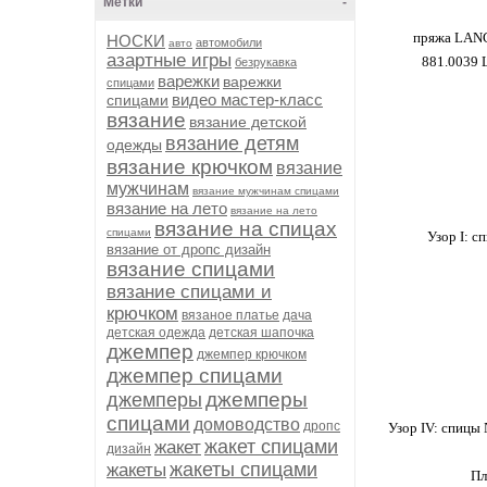
Метки
-
пряжа LANG
НОСКИ
автомобили
авто
азартные игры
881.0039 
безрукавка
варежки
варежки
спицами
видео мастер-класс
спицами
вязание
вязание детской
вязание детям
одежды
вязание крючком
вязание
мужчинам
вязание мужчинам спицами
вязание на лето
вязание на лето
вязание на спицах
спицами
Узор I: с
вязание от дропс дизайн
вязание спицами
вязание спицами и
крючком
вязаное платье
дача
детская одежда
детская шапочка
джемпер
джемпер крючком
джемпер спицами
джемперы
джемперы
спицами
домоводство
дропс
Узор IV: спицы 
жакет спицами
жакет
дизайн
жакеты спицами
жакеты
Пл