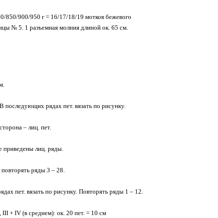
850/900/950 г = 16/17/18/19 мотков бежевого
ы № 5. 1 разъемная молния длиной ок. 65 см.
м.
м. В последующих рядах пет. вязать по рисунку.
 сторона – лиц. пет.
ме приведены лиц. ряды.
м повторять ряды 3 – 28.
рядах пет. вязать по рисунку. Повторять ряды 1 – 12.
III + IV (в среднем): ок. 20 пет. = 10 см