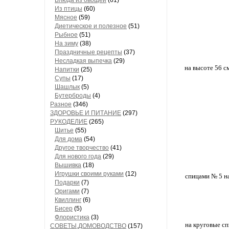
Блюда из овощей
(61)
Из птицы
(60)
Мясное
(59)
Диетическое и полезное
(51)
Рыбное
(51)
На зиму
(38)
Праздничные рецепты
(37)
Несладкая выпечка
(29)
на высоте 56 с
Напитки
(25)
Супы
(17)
Шашлык
(5)
Бутерброды
(4)
Разное
(346)
ЗДОРОВЬЕ И ПИТАНИЕ
(297)
РУКОДЕЛИЕ
(265)
Шитье
(55)
Для дома
(54)
Другое творчество
(41)
Для нового года
(29)
Вышивка
(18)
Игрушки своими руками
(12)
спицами № 5 наб
Подарки
(7)
Оригами
(7)
Квиллинг
(6)
Бисер
(5)
Флористика
(3)
на круговые сп
СОВЕТЫ,ДОМОВОДСТВО
(157)