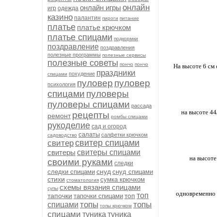
онлайн
онлайн игры
игр
одежда
казино
палантин
пироги
питание
платье
платье крючком
платье спицами
подкормки
поздравление
поздравления
полезные программы
полезные сервисы
полезные советы
пончо
пончо
На высоте 6 см 
праздники
похудение
спицами
пуловер
пуловер
психология
спицами
пуловеры
пуловеры спицами
рассада
на высоте 44
рецепты
ремонт
ромбы спицами
рукоделие
сад и огород
салаты
салфетки крючком
садоводство
свитер спицами
свитер
свитеры
свитеры спицами
на высоте 
своими руками
следки
снуд
следки спицами
снуд спицами
стихи
сумка крючком
стоматология
схемы вязания спицами
супы
одновременно с
топ
тапочки
топ
тапочки спицами
топы
топы
спицами
топы крючком
спицами
туника
туника