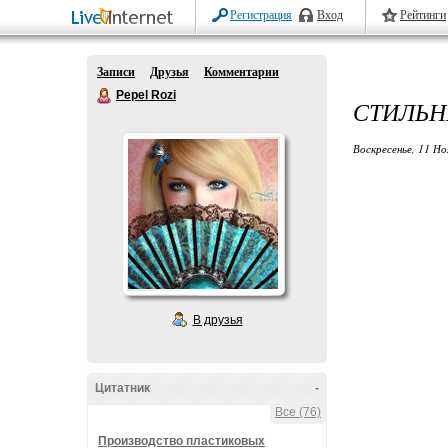
Регистрация
Вход
Рейтинги
Записи
Друзья
Комментарии
Pepel Rozi
СТИЛЬН
Воскресенье, 11 Но
В друзья
Цитатник
-
Все (76)
Производство пластиковых