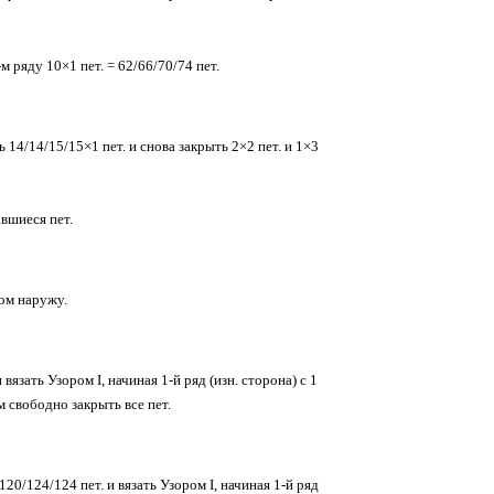
 ряду 10×1 пет. = 62/66/70/74 пет.
 14/14/15/15×1 пет. и снова закрыть 2×2 пет. и 1×3
вшиеся пет.
ом наружу.
вязать Узором I, начиная 1-й ряд (изн. сторона) с 1
м свободно закрыть все пет.
0/124/124 пет. и вязать Узором I, начиная 1-й ряд