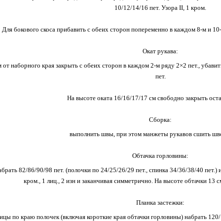
10/12/14/16 пет. Узора II, 1 кром.
Для бокового скоса прибавить с обеих сторон попеременно в каждом 8-м и 10-м
Окат рукава:
м от наборного края закрыть с обеих сторон в каждом 2-м ряду 2×2 пет., убавить
пет.
На высоте оката 16/16/17/17 см свободно закрыть оста
Сборка:
выполнить швы, при этом манжеты рукавов сшить шв
Обтачка горловины:
рать 82/86/90/98 пет. (полочки по 24/25/26/29 пет., спинка 34/36/38/40 пет.) и 
кром., 1 лиц., 2 изн и заканчивая симметрично. На высоте обтачки 13 с
Планка застежки:
ицы по краю полочек (включая короткие края обтачки горловины) набрать 120/12