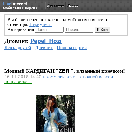
Live
Internet
Дневники
Личка
мобильная версия
Вы были перенаправлены на мобильную версию
страницы.
Вернуться!
Авторизация
Дневник
Pepel_Rozi
Лента друзей
-
Дневник
-
Полная версия
Модный КАРДИГАН "ZERI", вязанный крючком!
16-11-2018 14:40
к комментариям
-
к полной версии
-
понравилось!