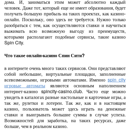
дома. И, заниматься этим может абсолютно каждый
человек. Даже тот, который еще не имеет образования, будет
получать большую прибыль на таких проектах, как казино-
онлайн. Поскольку, оно здесь не требуется. Нужно только
разобраться с тем, как осуществляются ставки и научиться
выжимать всю возможную выгоду из преимуществ,
которыми располагают подобные сервисы, такие казино
Spin City.
Что такое онлайн-казино Спин Сити?
в интернете очень много таких сервисов. Они представляют
собой небольшие, виртуальные площадки, заполненные
всевозможными, игровыми автоматами. Именно
spin city
игровые автоматы
являются основным наполнением
интернет-казино spincity-casino.club. Часто еще можно
увидеть в каталогах разные настольные и карточные игры, а
так же, рулетки и лотереи. Так же, как и в настоящем
казино, пользователь может здесь играть на денежные
ставки и выигрывать большие суммы в случае успеха.
Возможностей для заработка, на таких ресурсах, даже
больше, чем в реальном казино.