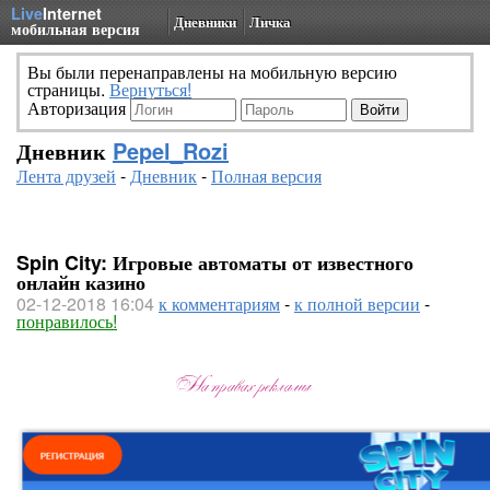
Live
Internet
Дневники
Личка
мобильная версия
Вы были перенаправлены на мобильную версию
страницы.
Вернуться!
Авторизация
Дневник
Pepel_Rozi
Лента друзей
-
Дневник
-
Полная версия
Spin City: Игровые автоматы от известного
онлайн казино
02-12-2018 16:04
к комментариям
-
к полной версии
-
понравилось!