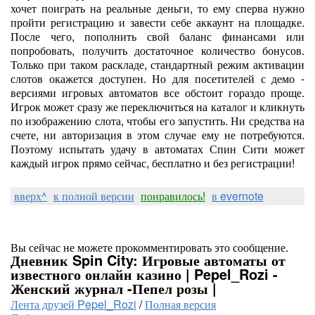
хочет поиграть на реальные деньги, то ему сперва нужно
пройти регистрацию и завести себе аккаунт на площадке.
После чего, пополнить свой баланс финансами или
попробовать, получить достаточное количество бонусов.
Только при таком раскладе, стандартный режим активации
слотов окажется доступен. Но для посетителей с демо -
версиями игровых автоматов все обстоит гораздо проще.
Игрок может сразу же переключиться на каталог и кликнуть
по изображению слота, чтобы его запустить. Ни средства на
счете, ни авторизация в этом случае ему не потребуются.
Поэтому испытать удачу в автоматах Спин Сити может
каждый игрок прямо сейчас, бесплатно и без регистрации!
вверх^
к полной версии
понравилось!
в evernote
Вы сейчас не можете прокомментировать это сообщение.
Дневник Spin City: Игровые автоматы от
известного онлайн казино | Pepel_Rozi -
Женский журнал -Пепел розы |
Лента друзей Pepel_Rozi
/
Полная версия