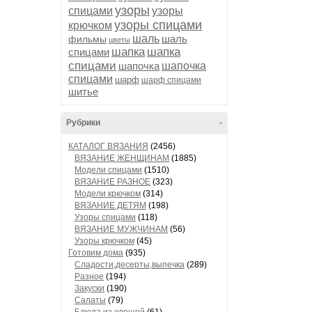
узоры
спицами
узоры
узоры спицами
крючком
шаль
шаль
фильмы
цветы
шапка
шапка
спицами
спицами
шапочка
шапочка
спицами
шарф
шарф спицами
шитье
Рубрики
-
КАТАЛОГ ВЯЗАНИЯ
(2456)
ВЯЗАНИЕ ЖЕНЩИНАМ
(1885)
Модели спицами
(1510)
ВЯЗАНИЕ РАЗНОЕ
(323)
Модели крючком
(314)
ВЯЗАНИЕ ДЕТЯМ
(198)
Узоры спицами
(118)
ВЯЗАНИЕ МУЖЧИНАМ
(56)
Узоры крючком
(45)
Готовим дома
(935)
Сладости,десерты,выпечка
(289)
Разное
(194)
Закуски
(190)
Салаты
(79)