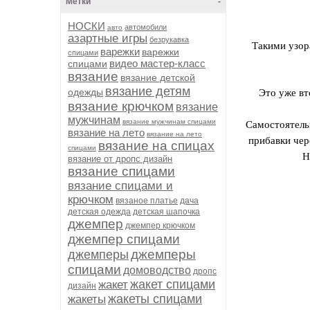
Метки
-
НОСКИ
автомобили
авто
азартные игры
безрукавка
Такими узор
варежки
варежки
спицами
видео мастер-класс
спицами
вязание
вязание детской
вязание детям
одежды
Это уже вт
вязание крючком
вязание
мужчинам
вязание мужчинам спицами
Самостоятельн
вязание на лето
вязание на лето
прибавки чер
вязание на спицах
спицами
Н
вязание от дропс дизайн
вязание спицами
вязание спицами и
крючком
вязаное платье
дача
детская одежда
детская шапочка
джемпер
джемпер крючком
джемпер спицами
джемперы
джемперы
спицами
домоводство
дропс
жакет спицами
жакет
дизайн
жакеты спицами
жакеты