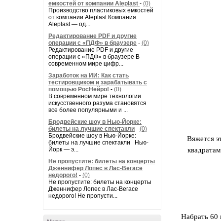
емкостей от компании Aleplast
-
(0)
Производство пластиковых емкостей
от компании Aleplast Компания
Aleplast — од...
Редактирование PDF и другие
операции с «ПДФ» в браузере
-
(0)
Редактирование PDF и другие
операции с «ПДФ» в браузере В
современном мире цифр...
Заработок на ИИ: Как стать
тестировщиком и зарабатывать с
помощью РосНейро!
-
(0)
В современном мире технологии
искусственного разума становятся
все более популярными и ...
Бродвейские шоу в Нью-Йорке:
билеты на лучшие спектакли
-
(0)
Бродвейские шоу в Нью-Йорке:
Вяжется э
билеты на лучшие спектакли Нью-
Йорк — э...
квадратам
Не пропустите: билеты на концерты
Дженнифер Лопес в Лас-Вегасе
недорого!
-
(0)
Не пропустите: билеты на концерты
Дженнифер Лопес в Лас-Вегасе
недорого! Не пропусти...
Набрать 60 п