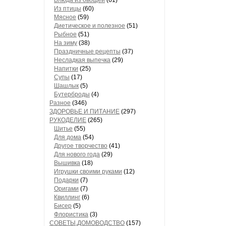
Блюда из овощей
(61)
Из птицы
(60)
Мясное
(59)
Диетическое и полезное
(51)
Рыбное
(51)
На зиму
(38)
Праздничные рецепты
(37)
Несладкая выпечка
(29)
Напитки
(25)
Супы
(17)
Шашлык
(5)
Бутерброды
(4)
Разное
(346)
ЗДОРОВЬЕ И ПИТАНИЕ
(297)
РУКОДЕЛИЕ
(265)
Шитье
(55)
Для дома
(54)
Другое творчество
(41)
Для нового года
(29)
Вышивка
(18)
Игрушки своими руками
(12)
Подарки
(7)
Оригами
(7)
Квиллинг
(6)
Бисер
(5)
Флористика
(3)
СОВЕТЫ,ДОМОВОДСТВО
(157)