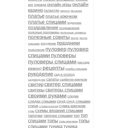
онлайн
онлайн игры
игр
одежда
казино
палантин
пироги
питание
платье
платье крючком
платье спицами
подкормки
поздравление
поздравления
полезные программы
полезные сервисы
полезные советы
пончо
пончо
праздники
похудение
спицами
пуловер
пуловер
психология
спицами
пуловеры
пуловеры спицами
рассада
рецепты
ремонт
ромбы спицами
рукоделие
сад и огород
салаты
салфетки крючком
садоводство
свитер спицами
свитер
свитеры
свитеры спицами
своими руками
следки
снуд
следки спицами
снуд спицами
стихи
сумка крючком
стоматология
схемы вязания спицами
супы
топ
тапочки
топ
тапочки спицами
топы
топы
спицами
топы крючком
спицами
туника
туника