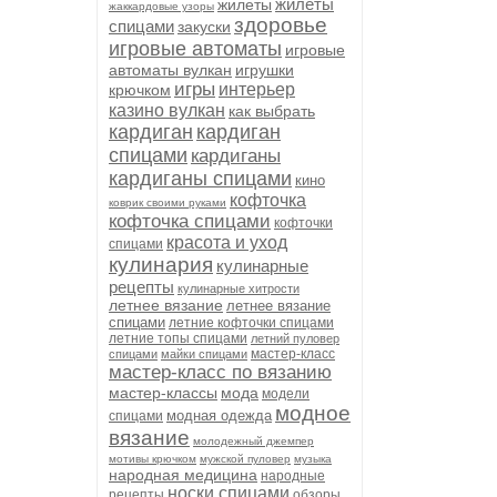
жилеты
жилеты
жаккардовые узоры
здоровье
спицами
закуски
игровые автоматы
игровые
автоматы вулкан
игрушки
игры
интерьер
крючком
казино вулкан
как выбрать
кардиган
кардиган
спицами
кардиганы
кардиганы спицами
кино
кофточка
коврик своими руками
кофточка спицами
кофточки
красота и уход
спицами
кулинария
кулинарные
рецепты
кулинарные хитрости
летнее вязание
летнее вязание
спицами
летние кофточки спицами
летние топы спицами
летний пуловер
мастер-класс
спицами
майки спицами
мастер-класс по вязанию
мастер-классы
мода
модели
модное
модная одежда
спицами
вязание
молодежный джемпер
мотивы крючком
мужской пуловер
музыка
народная медицина
народные
носки спицами
рецепты
обзоры