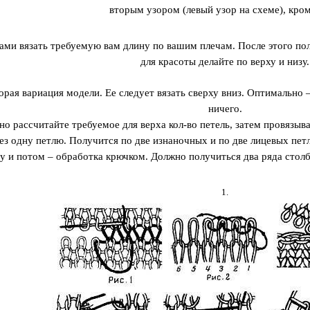
вторым узором (левый узор на схеме), кро
ами вязать требуемую вам длину по вашим плечам. После этого пол
для красоты делайте по верху и низу.
орая вариация модели. Ее следует вязать сверху вниз. Оптимально
ничего.
о рассчитайте требуемое для верха кол-во петель, затем провязыва
ез одну петлю. Получится по две изнаночных и по две лицевых пет
у и потом – обработка крючком. Должно получиться два ряда столби
1.