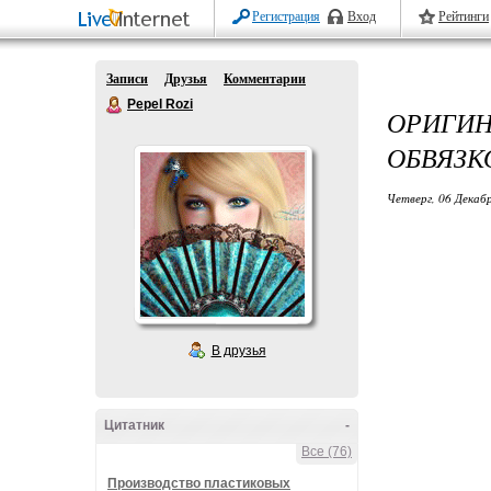
Регистрация
Вход
Рейтинги
Записи
Друзья
Комментарии
Pepel Rozi
ОРИГИ
ОБВЯЗК
Четверг, 06 Декабр
В друзья
Цитатник
-
Все (76)
Производство пластиковых