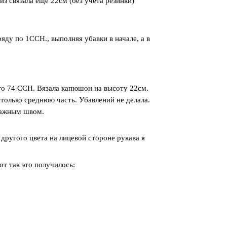
з связала еще 22см (без учета резинки)
яду по 1ССН., выполняя убавки в начале, а в
го 74 ССН. Вязала капюшон на высоту 22см.
 только среднюю часть. Убавлений не делала.
тажным швом.
другого цвета на лицевой стороне рукава я
т так это получилось: