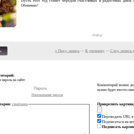
Пусть этот год станет чередой счастливых и радостных дней,
Обнимаю!
« Пред. запись
—
К дневнику
—
След. запись 
ь
ентарий:
 пароль на сайте:
Комментарий можно доб
нужно будет ввести сим
Напоминание пароля
тария:
смайлики
Прикрепить картинк
Переводить URL в
Подписаться на к
Подписать карти