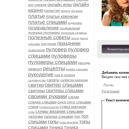
онлайн
онлайн игры
игр
одежда
казино
палантин
пироги
питание
платье
платье крючком
платье спицами
подкормки
поздравление
поздравления
полезные программы
полезные сервисы
полезные советы
пончо
пончо
праздники
похудение
спицами
пуловер
пуловер
Комментироват
психология
спицами
пуловеры
пуловеры спицами
рассада
рецепты
ремонт
ромбы спицами
Добавить комм
рукоделие
сад и огород
Введите свое имя и
салаты
салфетки крючком
садоводство
свитер спицами
свитер
свитеры
свитеры спицами
Регистрация
своими руками
следки
Текст коммен
снуд
следки спицами
снуд спицами
стихи
сумка крючком
стоматология
схемы вязания спицами
супы
топ
тапочки
топ
тапочки спицами
топы
топы
спицами
топы крючком
спицами
туника
туника