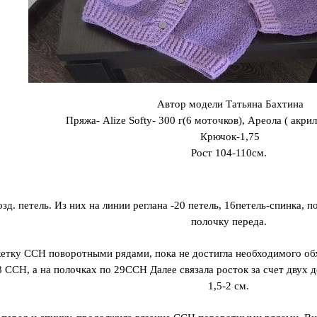
Автор модели Татьяна Бахтина
Пряжа- Alize Softy- 300 г(6 моточков), Ареола ( акри
Крючок-1,75
Рост 104-110см.
зд. петель. Из них на линии реглана -20 петель, 16петель-спинка, п
полочку переда.
кетку ССН поворотными рядами, пока не достигла необходимого обх
 ССН, а на полочках по 29ССН Далее связала росток за счет двух 
1,5-2 см.