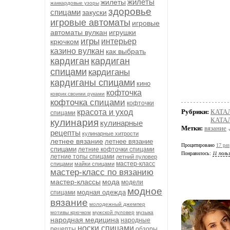
жилеты
жилеты
жаккардовые узоры
здоровье
спицами
закуски
игровые автоматы
игровые
автоматы вулкан
игрушки
игры
интерьер
крючком
казино вулкан
как выбрать
кардиган
кардиган
спицами
кардиганы
кардиганы спицами
кино
кофточка
коврик своими руками
кофточка спицами
кофточки
красота и уход
Рубрики:
КАТА
спицами
КАТАЛ
кулинария
кулинарные
Метки:
вязание
рецепты
кулинарные хитрости
летнее вязание
летнее вязание
Процитировано
17 раз
спицами
летние кофточки спицами
Понравилось:
11 поль
летние топы спицами
летний пуловер
мастер-класс
спицами
майки спицами
мастер-класс по вязанию
мастер-классы
мода
модели
модное
модная одежда
спицами
вязание
молодежный джемпер
мотивы крючком
мужской пуловер
музыка
народная медицина
народные
носки спицами
рецепты
обзоры