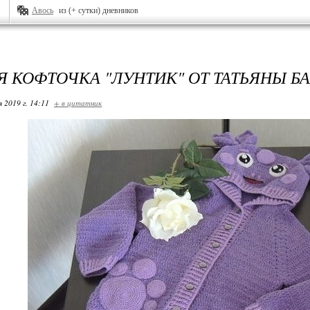
Авось
из (+ сутки) дневников
Я КОФТОЧКА "ЛУНТИК" ОТ ТАТЬЯНЫ Б
я 2019 г. 14:11
+ в цитатник