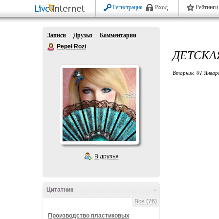
Регистрация
Вход
Рейтинги
Записи
Друзья
Комментарии
Pepel Rozi
ДЕТСКА
Вторник, 01 Январ
В друзья
Цитатник
-
Все (76)
Производство пластиковых