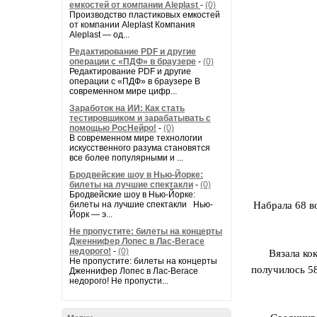
емкостей от компании Aleplast
-
(0)
Производство пластиковых емкостей
от компании Aleplast Компания
Aleplast — од...
Редактирование PDF и другие
операции с «ПДФ» в браузере
-
(0)
Редактирование PDF и другие
операции с «ПДФ» в браузере В
современном мире цифр...
Заработок на ИИ: Как стать
тестировщиком и зарабатывать с
помощью РосНейро!
-
(0)
В современном мире технологии
искусственного разума становятся
все более популярными и ...
Бродвейские шоу в Нью-Йорке:
билеты на лучшие спектакли
-
(0)
Бродвейские шоу в Нью-Йорке:
билеты на лучшие спектакли Нью-
Набрала 68 во
Йорк — э...
Не пропустите: билеты на концерты
Дженнифер Лопес в Лас-Вегасе
недорого!
-
(0)
Вязала ко
Не пропустите: билеты на концерты
получилось 58
Дженнифер Лопес в Лас-Вегасе
недорого! Не пропусти...