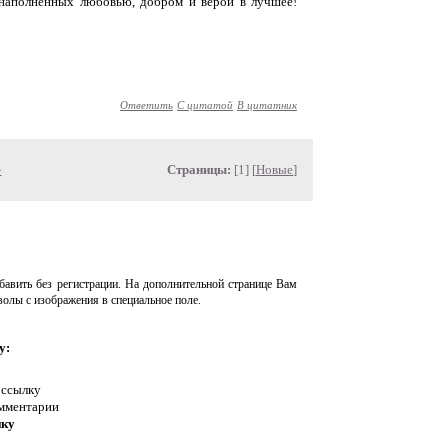
 наполненных любовью, добром и верой в лучшее!
Ответить
С цитатой
В цитатник
»
Страницы:
[1] [
Новые
]
авить без регистрации. На дополнительной странице Вам
волы с изображения в специальное поле.
у:
 ссылку
омментарии
нку