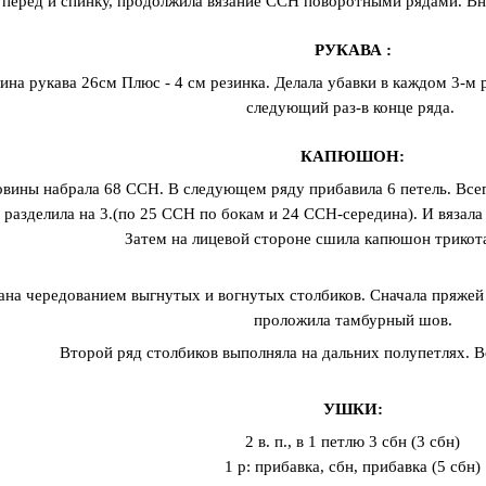
перед и спинку, продолжила вязание ССН поворотными рядами. Вни
РУКАВА :
ина рукава 26см Плюс - 4 см резинка. Делала убавки в каждом 3-м р
следующий раз-в конце ряда.
КАПЮШОН:
овины набрала 68 ССН. В следующем ряду прибавила 6 петель. Все
разделила на 3.(по 25 ССН по бокам и 24 ССН-середина). И вязала
Затем на лицевой стороне сшила капюшон трико
зана чередованием выгнутых и вогнутых столбиков. Сначала пряжей 
проложила тамбурный шов.
Второй ряд столбиков выполняла на дальних полупетлях. Во
УШКИ:
2 в. п., в 1 петлю 3 сбн (3 сбн)
1 р: прибавка, сбн, прибавка (5 сбн)