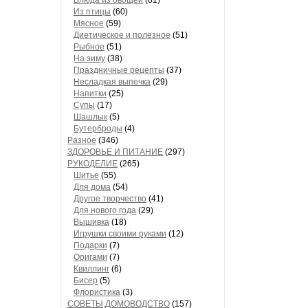
Блюда из овощей
(61)
Из птицы
(60)
Мясное
(59)
Диетическое и полезное
(51)
Рыбное
(51)
На зиму
(38)
Праздничные рецепты
(37)
Несладкая выпечка
(29)
Напитки
(25)
Супы
(17)
Шашлык
(5)
Бутерброды
(4)
Разное
(346)
ЗДОРОВЬЕ И ПИТАНИЕ
(297)
РУКОДЕЛИЕ
(265)
Шитье
(55)
Для дома
(54)
Другое творчество
(41)
Для нового года
(29)
Вышивка
(18)
Игрушки своими руками
(12)
Подарки
(7)
Оригами
(7)
Квиллинг
(6)
Бисер
(5)
Флористика
(3)
СОВЕТЫ,ДОМОВОДСТВО
(157)