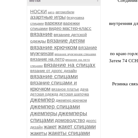
Соединив 
Метки
-
НОСКИ
автомобили
авто
азартные игры
безрукавка
варежки
варежки
внутренняя дл
спицами
видео мастер-класс
спицами
вязание
вязание детской
вязание детям
одежды
вязание крючком
вязание
мужчинам
по краю горл
вязание мужчинам спицами
вязание на лето
вязание на лето
Затем 74 ССН 
вязание на спицах
спицами
вязание от дропс дизайн
вязание спицами
вязание спицами и
Резинка свя
крючком
вязаное платье
дача
детская одежда
детская шапочка
джемпер
джемпер крючком
джемпер спицами
джемперы
джемперы
спицами
домоводство
дропс
жакет спицами
жакет
дизайн
жакеты спицами
жакеты