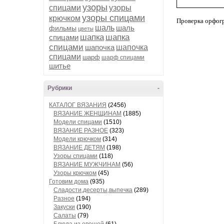
узоры
спицами
узоры
узоры спицами
крючком
Проверка орфог
шаль
шаль
фильмы
цветы
шапка
шапка
спицами
спицами
шапочка
шапочка
спицами
шарф
шарф спицами
шитье
Рубрики
-
КАТАЛОГ ВЯЗАНИЯ
(2456)
ВЯЗАНИЕ ЖЕНЩИНАМ
(1885)
Модели спицами
(1510)
ВЯЗАНИЕ РАЗНОЕ
(323)
Модели крючком
(314)
ВЯЗАНИЕ ДЕТЯМ
(198)
Узоры спицами
(118)
ВЯЗАНИЕ МУЖЧИНАМ
(56)
Узоры крючком
(45)
Готовим дома
(935)
Сладости,десерты,выпечка
(289)
Разное
(194)
Закуски
(190)
Салаты
(79)