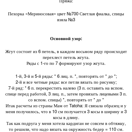
Пряжа:
Пехорка «Мериносовая» цвет №700 Светлая фиалка, спицы
взяла №3
Основной узор:
Жгут состоит из 6 петель, в каждом восьмом ряду происходит
перехлест петель жгута.
Ряды с 1-го по 7 формируют узор жгута.
1-й, 3-й и 5-й ряды: * 6 лиц. п. *, повторять от * до *;
2-й и все четные ряды: все петли вязать по рисунку;
7-й ряд: * 6 п. перекрестить налево (3 п. оставить на вспом.
спице перед работой, 3 лиц. п., затем провязать лицевыми 3 п.
со вспом. спицы) *, повторять от * до *
Итак расчеты из страны Мам от Tatoha: Я связала образец и у
меня получилось, что в 10 см получается 3 косы в ширину и 3
косы в длину.
Так как подруга у меня хотела кардиган не совсем в обтяжку,
то решили, что надо вязать на окружность бедер = 110 см.