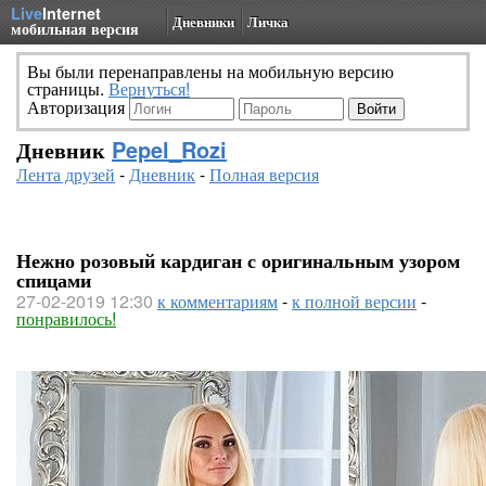
Live
Internet
Дневники
Личка
мобильная версия
Вы были перенаправлены на мобильную версию
страницы.
Вернуться!
Авторизация
Дневник
Pepel_Rozi
Лента друзей
-
Дневник
-
Полная версия
Нежно розовый кардиган с оригинальным узором
спицами
27-02-2019 12:30
к комментариям
-
к полной версии
-
понравилось!