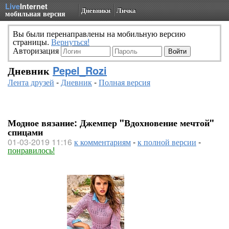
Live
Internet
Дневники
Личка
мобильная версия
Вы были перенаправлены на мобильную версию
страницы.
Вернуться!
Авторизация
Дневник
Pepel_Rozi
Лента друзей
-
Дневник
-
Полная версия
Модное вязание: Джемпер "Вдохновение мечтой"
спицами
01-03-2019 11:16
к комментариям
-
к полной версии
-
понравилось!