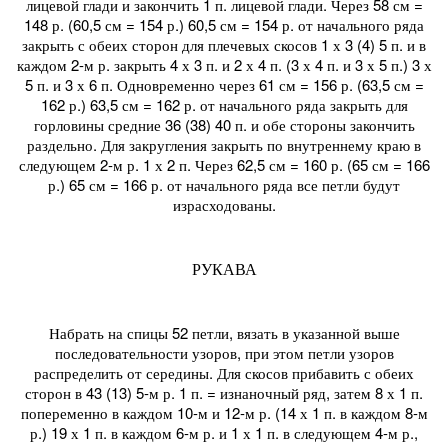
лицевой глади и закончить 1 п. лицевой глади. Через 58 см =
148 р. (60,5 см = 154 р.) 60,5 см = 154 р. от начального ряда
закрыть с обеих сторон для плечевых скосов 1 х 3 (4) 5 п. и в
каждом 2-м р. закрыть 4 х 3 п. и 2 х 4 п. (3 х 4 п. и 3 х 5 п.) 3 х
5 п. и 3 х 6 п. Одновременно через 61 см = 156 р. (63,5 см =
162 р.) 63,5 см = 162 р. от начального ряда закрыть для
горловины средние 36 (38) 40 п. и обе стороны закончить
раздельно. Для закругления закрыть по внутреннему краю в
следующем 2-м р. 1 х 2 п. Через 62,5 см = 160 р. (65 см = 166
р.) 65 см = 166 р. от начального ряда все петли будут
израсходованы.
РУКАВА
Набрать на спицы 52 петли, вязать в указанной выше
последовательности узоров, при этом петли узоров
распределить от середины. Для скосов прибавить с обеих
сторон в 43 (13) 5-м р. 1 п. = изнаночный ряд, затем 8 х 1 п.
попеременно в каждом 10-м и 12-м р. (14 х 1 п. в каждом 8-м
р.) 19 х 1 п. в каждом 6-м р. и 1 х 1 п. в следующем 4-м р.,