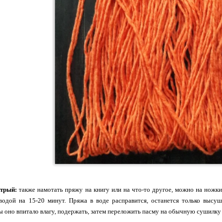
стрый:
также намотать пряжу на книгу или на что-то другое, можно на ножки с
 водой на 15-20 минут. Пряжа в воде расправится, останется только высуш
ы оно впитало влагу, подержать, затем переложить пасму на обычную сушилку 