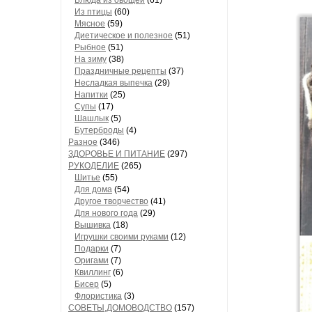
Блюда из овощей
(61)
Из птицы
(60)
Мясное
(59)
Диетическое и полезное
(51)
Рыбное
(51)
На зиму
(38)
Праздничные рецепты
(37)
Несладкая выпечка
(29)
Напитки
(25)
Супы
(17)
Шашлык
(5)
Бутерброды
(4)
Разное
(346)
ЗДОРОВЬЕ И ПИТАНИЕ
(297)
РУКОДЕЛИЕ
(265)
Шитье
(55)
Для дома
(54)
Другое творчество
(41)
Для нового года
(29)
Вышивка
(18)
Игрушки своими руками
(12)
Подарки
(7)
Оригами
(7)
Квиллинг
(6)
Бисер
(5)
Флористика
(3)
СОВЕТЫ,ДОМОВОДСТВО
(157)