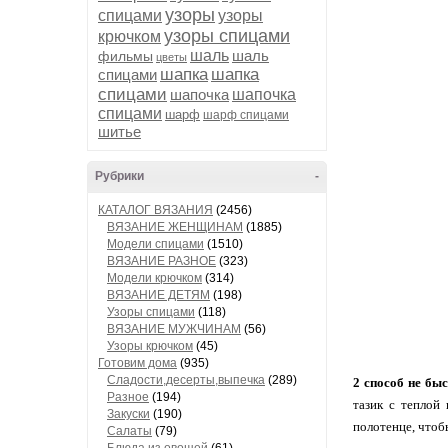
узоры
спицами
узоры
узоры спицами
крючком
шаль
шаль
фильмы
цветы
шапка
шапка
спицами
спицами
шапочка
шапочка
спицами
шарф
шарф спицами
шитье
Рубрики
-
КАТАЛОГ ВЯЗАНИЯ
(2456)
ВЯЗАНИЕ ЖЕНЩИНАМ
(1885)
Модели спицами
(1510)
ВЯЗАНИЕ РАЗНОЕ
(323)
Модели крючком
(314)
ВЯЗАНИЕ ДЕТЯМ
(198)
Узоры спицами
(118)
ВЯЗАНИЕ МУЖЧИНАМ
(56)
Узоры крючком
(45)
Готовим дома
(935)
Сладости,десерты,выпечка
(289)
2 способ не бы
Разное
(194)
тазик с теплой
Закуски
(190)
полотенце, чтоб
Салаты
(79)