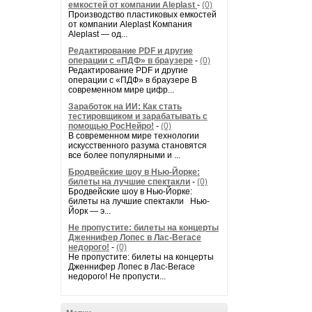
емкостей от компании Aleplast
-
(0)
Производство пластиковых емкостей
от компании Aleplast Компания
Aleplast — од...
Редактирование PDF и другие
операции с «ПДФ» в браузере
-
(0)
Редактирование PDF и другие
операции с «ПДФ» в браузере В
современном мире цифр...
Заработок на ИИ: Как стать
тестировщиком и зарабатывать с
помощью РосНейро!
-
(0)
В современном мире технологии
искусственного разума становятся
все более популярными и ...
Бродвейские шоу в Нью-Йорке:
билеты на лучшие спектакли
-
(0)
Бродвейские шоу в Нью-Йорке:
билеты на лучшие спектакли Нью-
Йорк — э...
Не пропустите: билеты на концерты
Дженнифер Лопес в Лас-Вегасе
недорого!
-
(0)
Не пропустите: билеты на концерты
Дженнифер Лопес в Лас-Вегасе
недорого! Не пропусти...