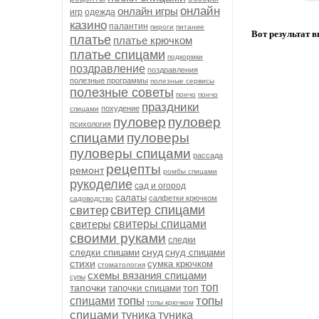
онлайн
онлайн игры
игр
одежда
казино
палантин
пироги
питание
Вот результат 
платье
платье крючком
платье спицами
подкормки
поздравление
поздравления
полезные программы
полезные сервисы
полезные советы
пончо
пончо
праздники
похудение
спицами
пуловер
пуловер
психология
спицами
пуловеры
пуловеры спицами
рассада
рецепты
ремонт
ромбы спицами
рукоделие
сад и огород
салаты
салфетки крючком
садоводство
свитер спицами
свитер
свитеры
свитеры спицами
своими руками
следки
снуд
следки спицами
снуд спицами
стихи
сумка крючком
стоматология
схемы вязания спицами
супы
топ
тапочки
топ
тапочки спицами
топы
топы
спицами
топы крючком
спицами
туника
туника