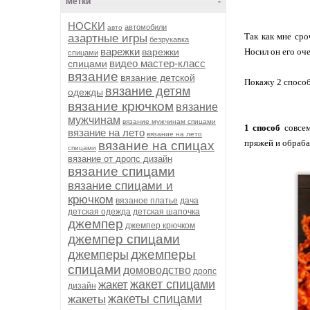
Метки
-
НОСКИ
автомобили
авто
Так как мне сро
азартные игры
безрукавка
варежки
варежки
Носил он его оч
спицами
видео мастер-класс
спицами
вязание
вязание детской
Покажу 2 способ
вязание детям
одежды
вязание крючком
вязание
мужчинам
вязание мужчинам спицами
1 способ
совсе
вязание на лето
вязание на лето
пряжей и обраба
вязание на спицах
спицами
вязание от дропс дизайн
вязание спицами
вязание спицами и
крючком
вязаное платье
дача
детская одежда
детская шапочка
джемпер
джемпер крючком
джемпер спицами
джемперы
джемперы
спицами
домоводство
дропс
жакет спицами
жакет
дизайн
жакеты спицами
жакеты