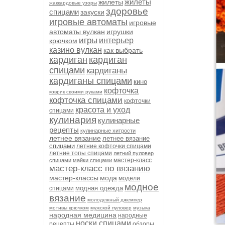
жилеты
жилеты
жаккардовые узоры
здоровье
спицами
закуски
игровые автоматы
игровые
автоматы вулкан
игрушки
игры
интерьер
крючком
казино вулкан
как выбрать
кардиган
кардиган
спицами
кардиганы
кардиганы спицами
кино
кофточка
коврик своими руками
кофточка спицами
кофточки
красота и уход
спицами
кулинария
кулинарные
рецепты
кулинарные хитрости
летнее вязание
летнее вязание
спицами
летние кофточки спицами
летние топы спицами
летний пуловер
мастер-класс
спицами
майки спицами
мастер-класс по вязанию
мастер-классы
мода
модели
модное
модная одежда
спицами
вязание
молодежный джемпер
мотивы крючком
мужской пуловер
музыка
народная медицина
народные
носки спицами
рецепты
обзоры