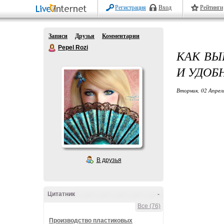
Регистрация
Вход
Рейтинги
Записи
Друзья
Комментарии
Pepel Rozi
КАК ВЫ
И УДОБ
Вторник, 02 Апрел
В друзья
Цитатник
-
Все (76)
Производство пластиковых