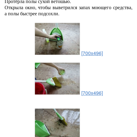
Протёрла полы сухой ветошью.
Открыла окно, чтобы выветрился запах моющего средства,
а полы быстрее подсохли.
[700x496]
[700x496]