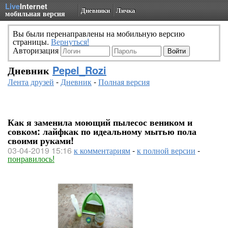
Live
Internet
Дневники
Личка
мобильная версия
Вы были перенаправлены на мобильную версию
страницы.
Вернуться!
Авторизация
Дневник
Pepel_Rozi
Лента друзей
-
Дневник
-
Полная версия
Как я заменила моющий пылесос веником и
совком: лайфкак по идеальному мытью пола
своими руками!
03-04-2019 15:16
к комментариям
-
к полной версии
-
понравилось!