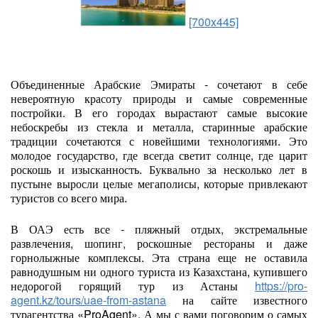
[700x445]
Объединенные Арабские Эмираты - сочетают в себе
невероятную красоту природы и самые современные
постройки. В его городах вырастают самые высокие
небоскребы из стекла и металла, старинные арабские
традиции сочетаются с новейшими технологиями. Это
молодое государство, где всегда светит солнце, где царит
роскошь и изысканность. Буквально за несколько лет в
пустыне выросли целые мегаполисы, которые привлекают
туристов со всего мира.
В ОАЭ есть все - пляжный отдых, экстремальные
развлечения, шопинг, роскошные рестораны и даже
горнолыжные комплексы. Эта страна еще не оставила
равнодушным ни одного туриста из Казахстана, купившего
недорогой горящий тур из Астаны
https://pro-
agent.kz/tours/uae-from-astana
на сайте известного
турагентства «ProAgent». А мы с вами поговорим о самых