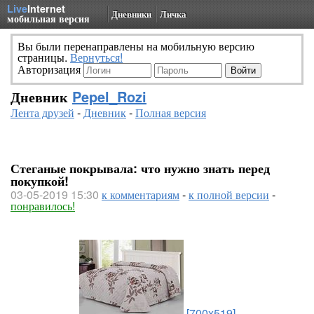
Live
Internet
Дневники
Личка
мобильная версия
Вы были перенаправлены на мобильную версию
страницы.
Вернуться!
Авторизация
Дневник
Pepel_Rozi
Лента друзей
-
Дневник
-
Полная версия
Стеганые покрывала: что нужно знать перед
покупкой!
03-05-2019 15:30
к комментариям
-
к полной версии
-
понравилось!
[700x519]