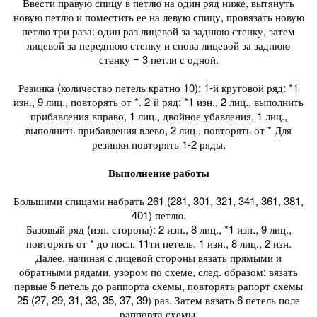
Ввести правую спицу в петлю на один ряд ниже, вытянуть
новую петлю и поместить ее на левую спицу, провязать новую
петлю три раза: один раз лицевой за заднюю стенку, затем
лицевой за переднюю стенку и снова лицевой за заднюю
стенку = 3 петли с одной.
Резинка (количество петель кратно 10): 1-й круговой ряд: *1
изн., 9 лиц., повторять от *. 2-й ряд: *1 изн., 2 лиц., выполнить
прибавления вправо, 1 лиц., двойное убавления, 1 лиц.,
выполнить прибавления влево, 2 лиц., повторять от * Для
резинки повторять 1-2 ряды.
Выполнение работы
Большими спицами набрать 261 (281, 301, 321, 341, 361, 381,
401) петлю.
Базовый ряд (изн. сторона): 2 изн., 8 лиц., *1 изн., 9 лиц.,
повторять от * до посл. 11ти петель, 1 изн., 8 лиц., 2 изн.
Далее, начиная с лицевой стороны вязать прямыми и
обратными рядами, узором по схеме, след. образом: вязать
первые 5 петель до раппорта схемы, повторять рапорт схемы
25 (27, 29, 31, 33, 35, 37, 39) раз. Затем вязать 6 петель поле
раппорта схемы.