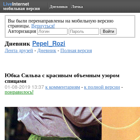
Live
Internet
Дневники
Личка
мобильная версия
Вы были перенаправлены на мобильную версию
страницы.
Вернуться!
Авторизация
Дневник
Pepel_Rozi
Лента друзей
-
Дневник
-
Полная версия
Юбка Сильва с красивым объемным узором
спицами
01-08-2019 13:37
к комментариям
-
к полной версии
-
понравилось!