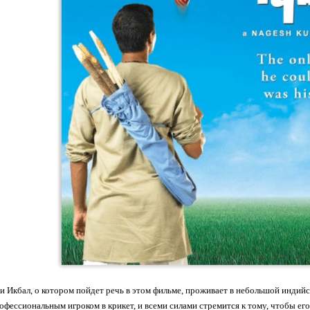
 Икбал, о котором пойдет речь в этом фильме, проживает в небольшой индийс
рофессиональным игроком в крикет, и всеми силами стремится к тому, чтобы его