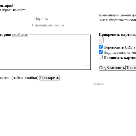
ентарий:
 пароль на сайте:
Комментарий можно доб
нужно будет ввести сим
Напоминание пароля
тария:
смайлики
Прикрепить картинк
Переводить URL в
Подписаться на к
Подписать карти
рафии: (найти ошибки)