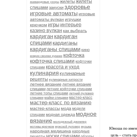
жилеты
жилеты
жаккардовые узоры
здоровье
спицами
закуски
игровые автоматы
игровые
автоматы вулкан
игрушки
игры
интерьер
крючком
казино вулкан
как выбрать
кардиган
кардиган
спицами
кардиганы
кардиганы спицами
кино
кофточка
коврик своими руками
кофточка спицами
кофточки
красота и уход
спицами
кулинария
кулинарные
рецепты
кулинарные хитрости
летнее вязание
летнее вязание
спицами
летние кофточки спицами
летние топы спицами
летний пуловер
мастер-класс
спицами
майки спицами
мастер-класс по вязанию
мастер-классы
мода
модели
модное
модная одежда
спицами
вязание
молодежный джемпер
мотивы крючком
мужской пуловер
музыка
Юноша по имени
народная медицина
народные
цель – стать п
носки спицами
рецепты
обзоры