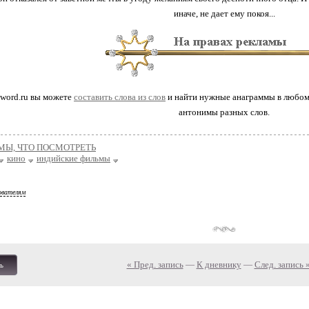
иначе, не дает ему покоя...
eword.ru вы можете
составить слова из слов
и найти нужные анаграммы в любом 
антонимы разных слов.
МЫ, ЧТО ПОСМОТРЕТЬ
кино
индийские фильмы
ователям
« Пред. запись
—
К дневнику
—
След. запись 
ь