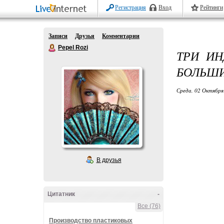
Регистрация
Вход
Рейтинги
Записи
Друзья
Комментарии
Pepel Rozi
ТРИ ИН
БОЛЬШИ
Среда, 02 Октября
В друзья
Цитатник
-
Все (76)
Производство пластиковых