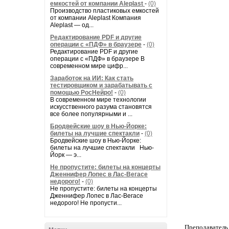
емкостей от компании Aleplast
-
(0)
Производство пластиковых емкостей
от компании Aleplast Компания
Aleplast — од...
Редактирование PDF и другие
операции с «ПДФ» в браузере
-
(0)
Редактирование PDF и другие
операции с «ПДФ» в браузере В
современном мире цифр...
Заработок на ИИ: Как стать
тестировщиком и зарабатывать с
помощью РосНейро!
-
(0)
В современном мире технологии
искусственного разума становятся
все более популярными и ...
Бродвейские шоу в Нью-Йорке:
билеты на лучшие спектакли
-
(0)
Бродвейские шоу в Нью-Йорке:
билеты на лучшие спектакли Нью-
Йорк — э...
Не пропустите: билеты на концерты
Дженнифер Лопес в Лас-Вегасе
недорого!
-
(0)
Не пропустите: билеты на концерты
Дженнифер Лопес в Лас-Вегасе
недорого! Не пропусти...
Преподаватель 