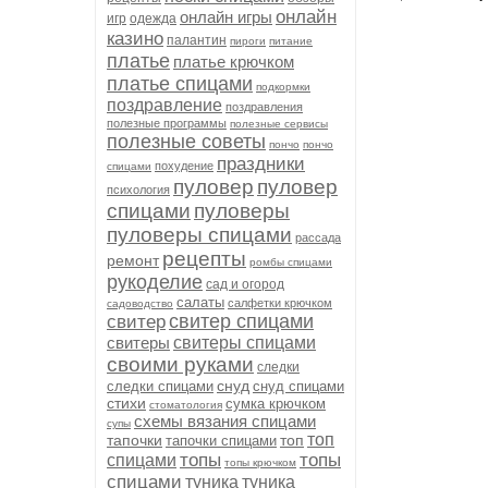
онлайн
онлайн игры
игр
одежда
казино
палантин
пироги
питание
платье
платье крючком
платье спицами
подкормки
поздравление
поздравления
полезные программы
полезные сервисы
полезные советы
пончо
пончо
праздники
похудение
спицами
пуловер
пуловер
психология
спицами
пуловеры
пуловеры спицами
рассада
рецепты
ремонт
ромбы спицами
рукоделие
сад и огород
салаты
салфетки крючком
садоводство
свитер спицами
свитер
свитеры
свитеры спицами
своими руками
следки
снуд
следки спицами
снуд спицами
стихи
сумка крючком
стоматология
схемы вязания спицами
супы
топ
тапочки
топ
тапочки спицами
топы
топы
спицами
топы крючком
спицами
туника
туника