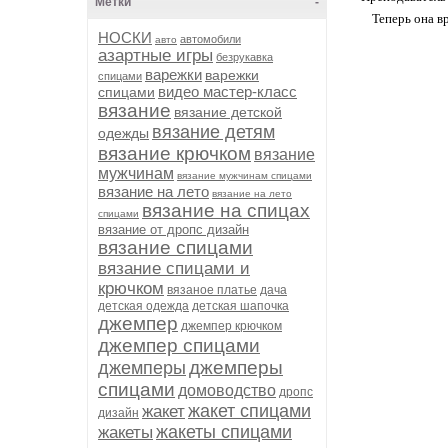
Метки
-
Теперь она в
НОСКИ
автомобили
авто
азартные игры
безрукавка
варежки
варежки
спицами
видео мастер-класс
спицами
вязание
вязание детской
вязание детям
одежды
вязание крючком
вязание
мужчинам
вязание мужчинам спицами
вязание на лето
вязание на лето
вязание на спицах
спицами
вязание от дропс дизайн
вязание спицами
вязание спицами и
крючком
вязаное платье
дача
детская одежда
детская шапочка
джемпер
джемпер крючком
джемпер спицами
джемперы
джемперы
спицами
домоводство
дропс
жакет спицами
жакет
дизайн
жакеты спицами
жакеты