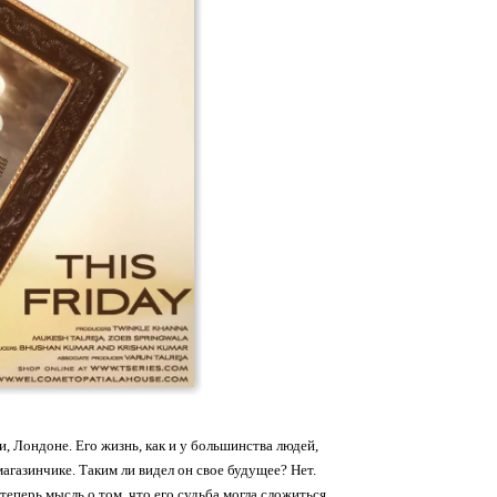
, Лондоне. Его жизнь, как и у большинства людей,
агазинчике. Таким ли видел он свое будущее? Нет.
теперь мысль о том, что его судьба могла сложиться