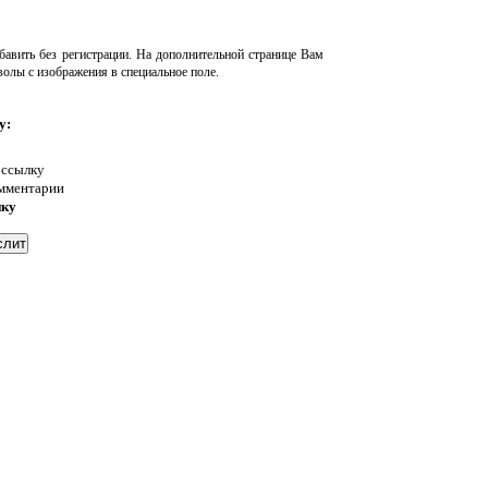
авить без регистрации. На дополнительной странице Вам
волы с изображения в специальное поле.
у:
 ссылку
омментарии
нку