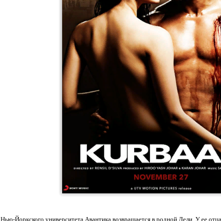
Нью-Йоркского университета Авантика возвращается в родной Дели. У ее отц