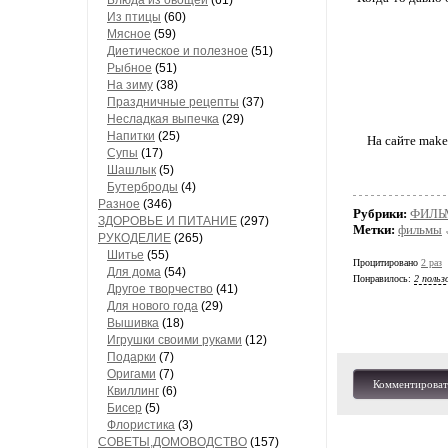
Блюда из овощей
(61)
Из птицы
(60)
Мясное
(59)
Диетическое и полезное
(51)
Рыбное
(51)
На зиму
(38)
Праздничные рецепты
(37)
Несладкая выпечка
(29)
Напитки
(25)
На сайте mak
Супы
(17)
Шашлык
(5)
Бутерброды
(4)
Разное
(346)
Рубрики:
ФИЛЬ
ЗДОРОВЬЕ И ПИТАНИЕ
(297)
Метки:
фильмы
РУКОДЕЛИЕ
(265)
Шитье
(55)
Процитировано
2 раз
Для дома
(54)
Понравилось:
2 польз
Другое творчество
(41)
Для нового года
(29)
Вышивка
(18)
Игрушки своими руками
(12)
Подарки
(7)
Оригами
(7)
Комментироват
Квиллинг
(6)
Бисер
(5)
Флористика
(3)
СОВЕТЫ,ДОМОВОДСТВО
(157)