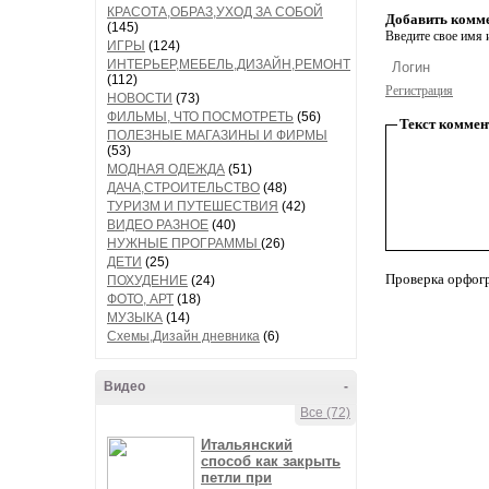
КРАСОТА,ОБРАЗ,УХОД ЗА СОБОЙ
Добавить комм
(145)
Введите свое имя и
ИГРЫ
(124)
ИНТЕРЬЕР,МЕБЕЛЬ,ДИЗАЙН,РЕМОНТ
(112)
Регистрация
НОВОСТИ
(73)
ФИЛЬМЫ, ЧТО ПОСМОТРЕТЬ
(56)
Текст коммен
ПОЛЕЗНЫЕ МАГАЗИНЫ И ФИРМЫ
(53)
МОДНАЯ ОДЕЖДА
(51)
ДАЧА,СТРОИТЕЛЬСТВО
(48)
ТУРИЗМ И ПУТЕШЕСТВИЯ
(42)
ВИДЕО РАЗНОЕ
(40)
НУЖНЫЕ ПРОГРАММЫ
(26)
ДЕТИ
(25)
Проверка орфог
ПОХУДЕНИЕ
(24)
ФОТО, АРТ
(18)
МУЗЫКА
(14)
Схемы,Дизайн дневника
(6)
Видео
-
Все (72)
Итальянский
способ как закрыть
петли при