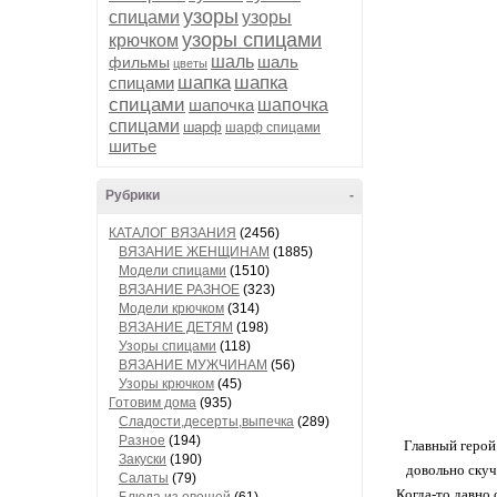
узоры
спицами
узоры
узоры спицами
крючком
шаль
шаль
фильмы
цветы
шапка
шапка
спицами
спицами
шапочка
шапочка
спицами
шарф
шарф спицами
шитье
Рубрики
-
КАТАЛОГ ВЯЗАНИЯ
(2456)
ВЯЗАНИЕ ЖЕНЩИНАМ
(1885)
Модели спицами
(1510)
ВЯЗАНИЕ РАЗНОЕ
(323)
Модели крючком
(314)
ВЯЗАНИЕ ДЕТЯМ
(198)
Узоры спицами
(118)
ВЯЗАНИЕ МУЖЧИНАМ
(56)
Узоры крючком
(45)
Готовим дома
(935)
Сладости,десерты,выпечка
(289)
Разное
(194)
Главный герой 
Закуски
(190)
довольно скуч
Салаты
(79)
Когда-то давно 