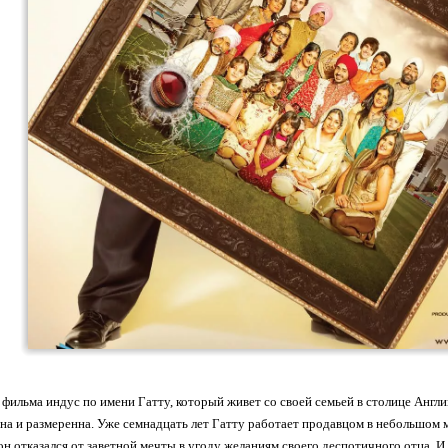
фильма индус по имени Гатту, который живет со своей семьей в столице Англии
на и размеренна. Уже семнадцать лет Гатту работает продавцом в небольшом м
он отказался от заветной мечты в угоду желаниям своего деспотичного отца. И 