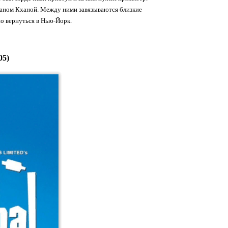
хсаном Кханой. Между ними завязываются близкие
но вернуться в Нью-Йорк.
05)