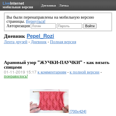
Live
Internet
Дневники
Личка
мобильная версия
Вы были перенаправлены на мобильную версию
страницы.
Вернуться!
Авторизация
Дневник
Pepel_Rozi
Лента друзей
-
Дневник
-
Полная версия
Арановый узор "ЖУЧКИ-ПАУЧКИ" - как вязать
спицами
01-11-2019 15:17
к комментариям
-
к полной версии
-
понравилось!
[700x424]