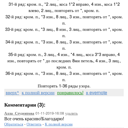
31-й ряд: кром. п., *2 лиц., коса 1*2 вправо, 4 изн., коса 1*2
влево, 2 лиц., повторять от *, кром. п.
32-й ряд: кром. п., *3 изн., 8 лиц., 3 изн., повторять от *, кром.
п.
33-й ряд: кром. п., *3 лиц., 8 изн., 3 лиц., повторять от *, кром.
п.
34-й ряд: кром. п., *3 изн., 8 лиц., 3 изн., повторять от *, кром.
п.
35-й ряд: кром. п., 3 лиц., 4 изн., *4 лиц., коса 3*3 вправо, 4
изн., повторять от * до последних 8ми петель, 4 изн., 3 лиц.,
кром. п.
36-й ряд: кром. п., *3 изн., 8 лиц., 3 изн., повторять от *, кром.
п.
Повторять 1-36 ряды узора.
вверх^
к полной версии
понравилось!
в evernote
Комментарии (3):
01-11-2019-16:08
удалить
Алла_Студентова
Все очень красиво!Благодарю!
Обратиться
-
Ответить
-
К полной версии