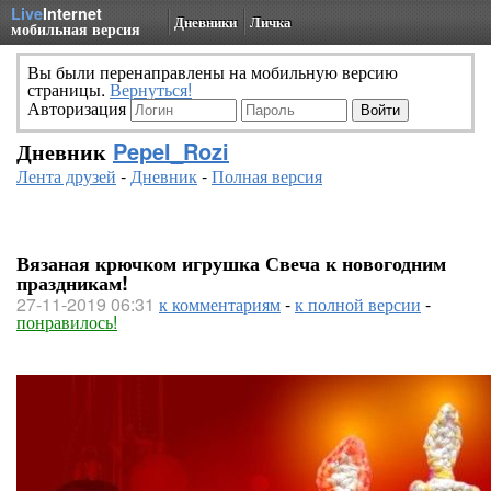
Live
Internet
Дневники
Личка
мобильная версия
Вы были перенаправлены на мобильную версию
страницы.
Вернуться!
Авторизация
Дневник
Pepel_Rozi
Лента друзей
-
Дневник
-
Полная версия
Вязаная крючком игрушка Свеча к новогодним
праздникам!
27-11-2019 06:31
к комментариям
-
к полной версии
-
понравилось!