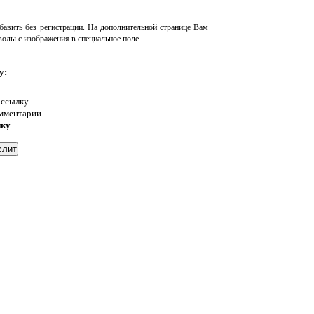
авить без регистрации. На дополнительной странице Вам
волы с изображения в специальное поле.
у:
 ссылку
омментарии
нку