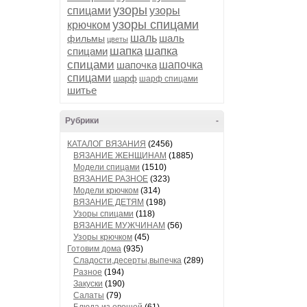
узоры
спицами
узоры
узоры спицами
крючком
шаль
шаль
фильмы
цветы
шапка
шапка
спицами
спицами
шапочка
шапочка
спицами
шарф
шарф спицами
шитье
Рубрики
-
КАТАЛОГ ВЯЗАНИЯ
(2456)
ВЯЗАНИЕ ЖЕНЩИНАМ
(1885)
Модели спицами
(1510)
ВЯЗАНИЕ РАЗНОЕ
(323)
Модели крючком
(314)
ВЯЗАНИЕ ДЕТЯМ
(198)
Узоры спицами
(118)
ВЯЗАНИЕ МУЖЧИНАМ
(56)
Узоры крючком
(45)
Готовим дома
(935)
Сладости,десерты,выпечка
(289)
Разное
(194)
Закуски
(190)
Салаты
(79)