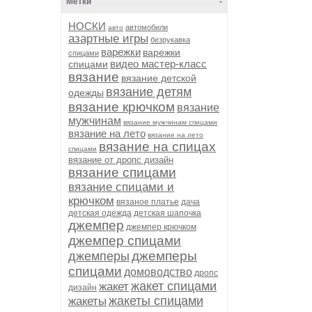
Метки
-
НОСКИ
автомобили
авто
азартные игры
безрукавка
варежки
варежки
спицами
видео мастер-класс
спицами
вязание
вязание детской
вязание детям
одежды
вязание крючком
вязание
мужчинам
вязание мужчинам спицами
вязание на лето
вязание на лето
вязание на спицах
спицами
вязание от дропс дизайн
вязание спицами
вязание спицами и
крючком
вязаное платье
дача
детская одежда
детская шапочка
джемпер
джемпер крючком
джемпер спицами
джемперы
джемперы
спицами
домоводство
дропс
жакет спицами
жакет
дизайн
жакеты спицами
жакеты