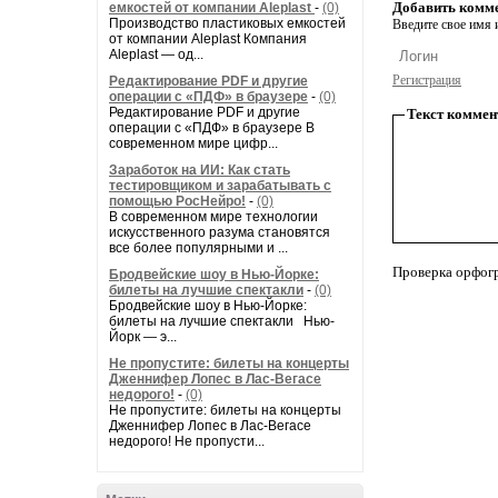
Добавить комм
емкостей от компании Aleplast
-
(0)
Производство пластиковых емкостей
Введите свое имя и
от компании Aleplast Компания
Aleplast — од...
Регистрация
Редактирование PDF и другие
операции с «ПДФ» в браузере
-
(0)
Редактирование PDF и другие
Текст коммен
операции с «ПДФ» в браузере В
современном мире цифр...
Заработок на ИИ: Как стать
тестировщиком и зарабатывать с
помощью РосНейро!
-
(0)
В современном мире технологии
искусственного разума становятся
все более популярными и ...
Проверка орфог
Бродвейские шоу в Нью-Йорке:
билеты на лучшие спектакли
-
(0)
Бродвейские шоу в Нью-Йорке:
билеты на лучшие спектакли Нью-
Йорк — э...
Не пропустите: билеты на концерты
Дженнифер Лопес в Лас-Вегасе
недорого!
-
(0)
Не пропустите: билеты на концерты
Дженнифер Лопес в Лас-Вегасе
недорого! Не пропусти...