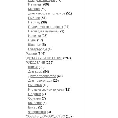
Блюда из овощей
(61)
Из птицы
(60)
Мясное
(59)
Диетическое и полезное
(51)
Рыбное
(51)
На зиму
(38)
Праздничные рецепты
(37)
Несладкая выпечка
(29)
Напитки
(25)
Супы
(17)
Шашлык
(5)
Бутерброды
(4)
Разное
(346)
ЗДОРОВЬЕ И ПИТАНИЕ
(297)
РУКОДЕЛИЕ
(265)
Шитье
(55)
Для дома
(54)
Другое творчество
(41)
Для нового года
(29)
Вышивка
(18)
Игрушки своими руками
(12)
Подарки
(7)
Оригами
(7)
Квиллинг
(6)
Бисер
(5)
Флористика
(3)
СОВЕТЫ,ДОМОВОДСТВО
(157)