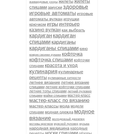
жилеты
жилеты
жаккардовые узоры
здоровье
спицами
закуски
игровые автоматы
игровые
автоматы вулкан
игрушки
игры
интерьер
крючком
казино вулкан
как выбрать
кардиган
кардиган
спицами
кардиганы
кардиганы спицами
кино
кофточка
коврик своими руками
кофточка спицами
кофточки
красота и уход
спицами
кулинария
кулинарные
рецепты
кулинарные хитрости
летнее вязание
летнее вязание
спицами
летние кофточки спицами
летние топы спицами
летний пуловер
мастер-класс
спицами
майки спицами
мастер-класс по вязанию
мастер-классы
мода
модели
модное
модная одежда
спицами
вязание
молодежный джемпер
мотивы крючком
мужской пуловер
музыка
народная медицина
народные
носки спицами
рецепты
обзоры