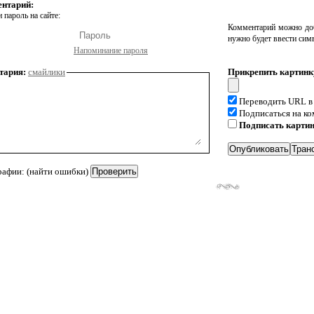
ентарий:
 пароль на сайте:
Комментарий можно доб
нужно будет ввести сим
Напоминание пароля
тария:
смайлики
Прикрепить картинк
Переводить URL в
Подписаться на к
Подписать карти
рафии: (найти ошибки)