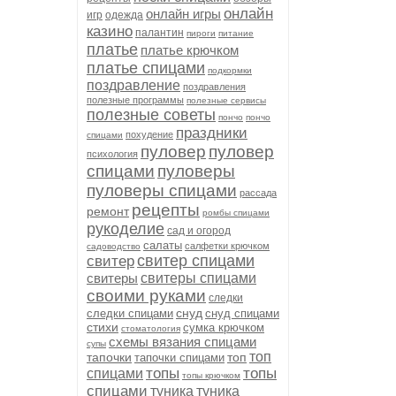
онлайн
онлайн игры
игр
одежда
казино
палантин
пироги
питание
платье
платье крючком
платье спицами
подкормки
поздравление
поздравления
полезные программы
полезные сервисы
полезные советы
пончо
пончо
праздники
похудение
спицами
пуловер
пуловер
психология
спицами
пуловеры
пуловеры спицами
рассада
рецепты
ремонт
ромбы спицами
рукоделие
сад и огород
салаты
салфетки крючком
садоводство
свитер спицами
свитер
свитеры
свитеры спицами
своими руками
следки
снуд
следки спицами
снуд спицами
стихи
сумка крючком
стоматология
схемы вязания спицами
супы
топ
тапочки
топ
тапочки спицами
топы
топы
спицами
топы крючком
спицами
туника
туника