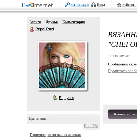
Регистрация
Вход
Рейтинги
Записи
Друзья
Комментарии
Pepel Rozi
ВЯЗАН
"СНЕГО
+ в цитатник
Cообщение скры
Прочитать сооб
В друзья
Комментироват
Цитатник
-
Все (76)
Производство пластиковых