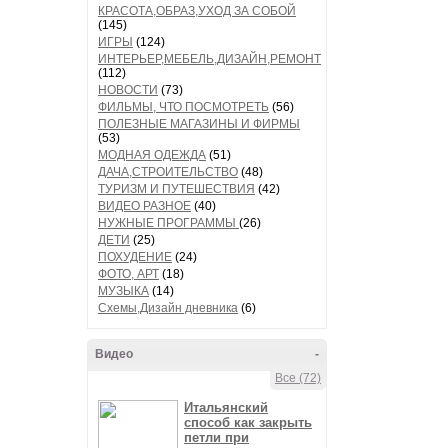
КРАСОТА,ОБРАЗ,УХОД ЗА СОБОЙ
(145)
ИГРЫ
(124)
ИНТЕРЬЕР,МЕБЕЛЬ,ДИЗАЙН,РЕМОНТ
(112)
НОВОСТИ
(73)
ФИЛЬМЫ, ЧТО ПОСМОТРЕТЬ
(56)
ПОЛЕЗНЫЕ МАГАЗИНЫ И ФИРМЫ
(53)
МОДНАЯ ОДЕЖДА
(51)
ДАЧА,СТРОИТЕЛЬСТВО
(48)
ТУРИЗМ И ПУТЕШЕСТВИЯ
(42)
ВИДЕО РАЗНОЕ
(40)
НУЖНЫЕ ПРОГРАММЫ
(26)
ДЕТИ
(25)
ПОХУДЕНИЕ
(24)
ФОТО, АРТ
(18)
МУЗЫКА
(14)
Схемы,Дизайн дневника
(6)
Видео
-
Все (72)
Итальянский
способ как закрыть
петли при