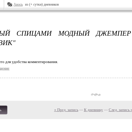
Авось
из (+ сутки) дневников
НЫЙ СПИЦАМИ МОДНЫЙ ДЖЕМПЕР
ВИК"
то для удобства комментирования.
щение
« Пред. запись
—
К дневнику
—
След. запись 
ь