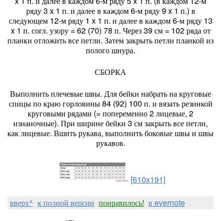
x 1 п. и далее в каждом 6-м ряду 5 x 1 п. (в каждом 12-м
ряду 3 x 1 п. и далее в каждом 6-м ряду 9 x 1 п.) в
следующем 12-м ряду 1 x 1 п. и далее в каждом 6-м ряду 13
x 1 п. согл. узору = 62 (70) 78 п. Через 39 см = 102 ряда от
планки отложить все петли. Затем закрыть петли планкой из
полого шнура.
СБОРКА
Выполнить плечевые швы. Для бейки набрать на круговые
спицы по краю горловины 84 (92) 100 п. и вязать резинкой
круговыми рядами (= попеременно 2 лицевые, 2
изнаночные). При ширине бейки 3 см закрыть все петли,
как лицевые. Вшить рукава, выполнить боковые швы и швы
рукавов.
[610x191]
вверх^
к полной версии
понравилось!
в evernote