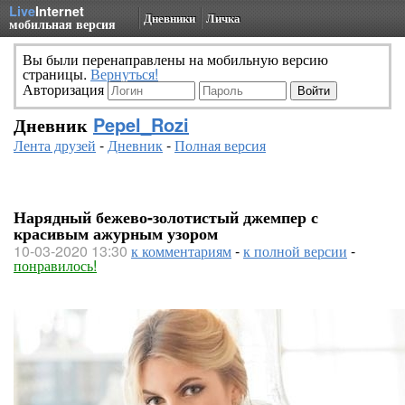
Live
Internet
Дневники
Личка
мобильная версия
Вы были перенаправлены на мобильную версию
страницы.
Вернуться!
Авторизация
Дневник
Pepel_Rozi
Лента друзей
-
Дневник
-
Полная версия
Нарядный бежево-золотистый джемпер с
красивым ажурным узором
10-03-2020 13:30
к комментариям
-
к полной версии
-
понравилось!