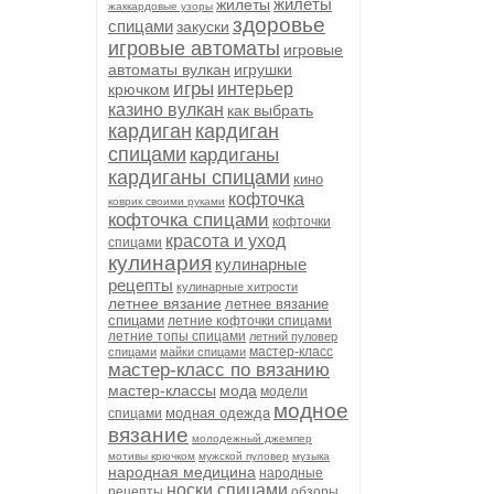
жилеты
жилеты
жаккардовые узоры
здоровье
спицами
закуски
игровые автоматы
игровые
автоматы вулкан
игрушки
игры
интерьер
крючком
казино вулкан
как выбрать
кардиган
кардиган
спицами
кардиганы
кардиганы спицами
кино
кофточка
коврик своими руками
кофточка спицами
кофточки
красота и уход
спицами
кулинария
кулинарные
рецепты
кулинарные хитрости
летнее вязание
летнее вязание
спицами
летние кофточки спицами
летние топы спицами
летний пуловер
мастер-класс
спицами
майки спицами
мастер-класс по вязанию
мастер-классы
мода
модели
модное
модная одежда
спицами
вязание
молодежный джемпер
мотивы крючком
мужской пуловер
музыка
народная медицина
народные
носки спицами
рецепты
обзоры