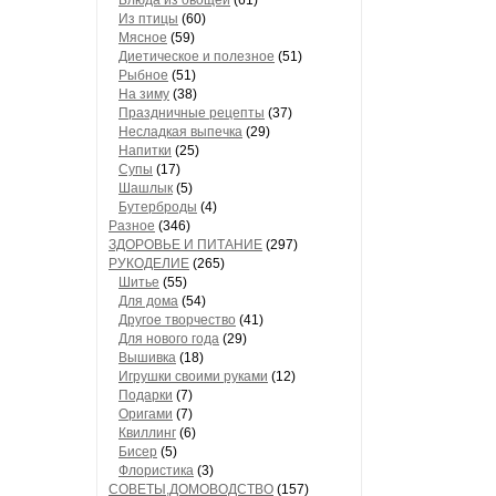
Блюда из овощей
(61)
Из птицы
(60)
Мясное
(59)
Диетическое и полезное
(51)
Рыбное
(51)
На зиму
(38)
Праздничные рецепты
(37)
Несладкая выпечка
(29)
Напитки
(25)
Супы
(17)
Шашлык
(5)
Бутерброды
(4)
Разное
(346)
ЗДОРОВЬЕ И ПИТАНИЕ
(297)
РУКОДЕЛИЕ
(265)
Шитье
(55)
Для дома
(54)
Другое творчество
(41)
Для нового года
(29)
Вышивка
(18)
Игрушки своими руками
(12)
Подарки
(7)
Оригами
(7)
Квиллинг
(6)
Бисер
(5)
Флористика
(3)
СОВЕТЫ,ДОМОВОДСТВО
(157)