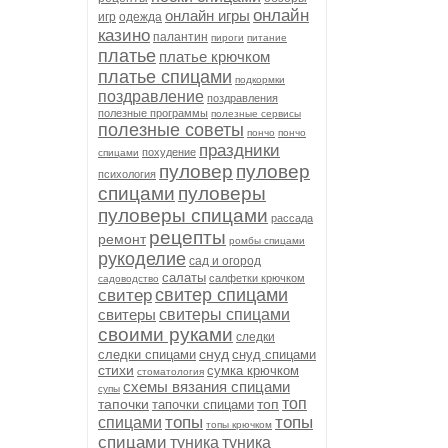
онлайн
онлайн игры
игр
одежда
казино
палантин
пироги
питание
платье
платье крючком
платье спицами
подкормки
поздравление
поздравления
полезные программы
полезные сервисы
полезные советы
пончо
пончо
праздники
похудение
спицами
пуловер
пуловер
психология
спицами
пуловеры
пуловеры спицами
рассада
рецепты
ремонт
ромбы спицами
рукоделие
сад и огород
салаты
салфетки крючком
садоводство
свитер спицами
свитер
свитеры
свитеры спицами
своими руками
следки
снуд
следки спицами
снуд спицами
стихи
сумка крючком
стоматология
схемы вязания спицами
супы
топ
тапочки
топ
тапочки спицами
топы
топы
спицами
топы крючком
спицами
туника
туника