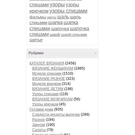
узоры
спицами
узоры
узоры спицами
крючком
шаль
шаль
фильмы
цветы
шапка
шапка
спицами
спицами
шапочка
шапочка
спицами
шарф
шарф спицами
шитье
Рубрики
-
КАТАЛОГ ВЯЗАНИЯ
(2456)
ВЯЗАНИЕ ЖЕНЩИНАМ
(1885)
Модели спицами
(1510)
ВЯЗАНИЕ РАЗНОЕ
(323)
Модели крючком
(314)
ВЯЗАНИЕ ДЕТЯМ
(198)
Узоры спицами
(118)
ВЯЗАНИЕ МУЖЧИНАМ
(56)
Узоры крючком
(45)
Готовим дома
(935)
Сладости,десерты,выпечка
(289)
Разное
(194)
Закуски
(190)
Салаты
(79)