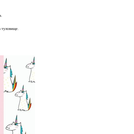
а.
а туловище.