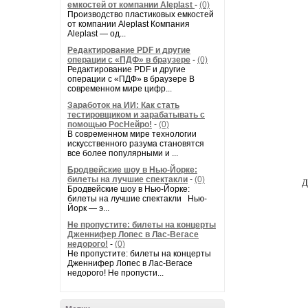
емкостей от компании Aleplast
-
(0)
Производство пластиковых емкостей
от компании Aleplast Компания
Aleplast — од...
Редактирование PDF и другие
операции с «ПДФ» в браузере
-
(0)
Редактирование PDF и другие
операции с «ПДФ» в браузере В
современном мире цифр...
Заработок на ИИ: Как стать
тестировщиком и зарабатывать с
помощью РосНейро!
-
(0)
В современном мире технологии
искусственного разума становятся
все более популярными и ...
Бродвейские шоу в Нью-Йорке:
билеты на лучшие спектакли
-
(0)
Д
Бродвейские шоу в Нью-Йорке:
билеты на лучшие спектакли Нью-
Йорк — э...
Не пропустите: билеты на концерты
Дженнифер Лопес в Лас-Вегасе
недорого!
-
(0)
Не пропустите: билеты на концерты
Дженнифер Лопес в Лас-Вегасе
недорого! Не пропусти...