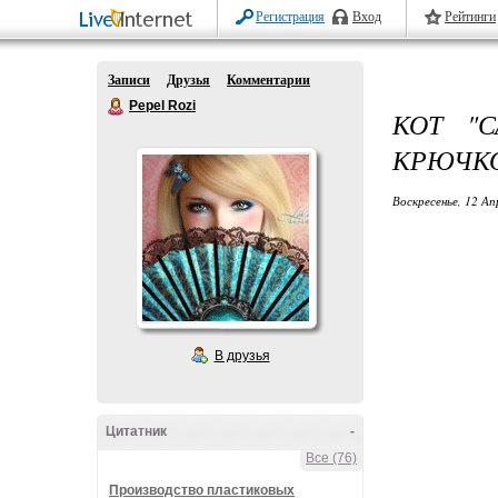
Регистрация
Вход
Рейтинги
Записи
Друзья
Комментарии
Pepel Rozi
КОТ "
КРЮЧК
Воскресенье, 12 Ап
В друзья
Цитатник
-
Все (76)
Производство пластиковых