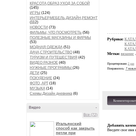
КРАСОТА,ОБРАЗ,УХОД ЗА СОБОЙ
(145)
ИГРЫ
(124)
ИНТЕРЬЕР,МЕБЕЛЬ,ДИЗАЙН,РЕМОНТ
(112)
НОВОСТИ
(73)
ФИЛЬМЫ, ЧТО ПОСМОТРЕТЬ
(56)
ПОЛЕЗНЫЕ МАГАЗИНЫ И ФИРМЫ
Рубрики:
КАТА
(53)
КАТА
МОДНАЯ ОДЕЖДА
(51)
КАТАЛ
ДАЧА,СТРОИТЕЛЬСТВО
(48)
Метки:
вязание
ТУРИЗМ И ПУТЕШЕСТВИЯ
(42)
ВИДЕО РАЗНОЕ
(40)
Процитировано
2 раз
НУЖНЫЕ ПРОГРАММЫ
(26)
Понравилось:
7 польз
ДЕТИ
(25)
ПОХУДЕНИЕ
(24)
ФОТО, АРТ
(18)
МУЗЫКА
(14)
Схемы,Дизайн дневника
(6)
Комментироват
Видео
-
Все (72)
Итальянский
Добавить комм
способ как закрыть
Введите свое имя и
петли при