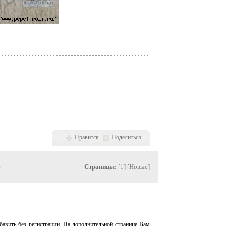
Нравится
Поделиться
»
Страницы:
[1] [
Новые
]
авить без регистрации. На дополнительной странице Вам