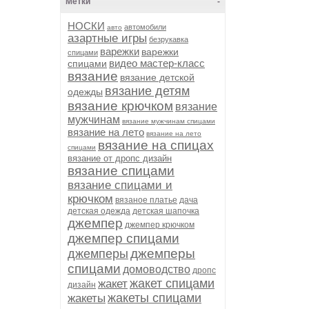
Метки
-
НОСКИ
автомобили
авто
азартные игры
безрукавка
варежки
варежки
спицами
видео мастер-класс
спицами
вязание
вязание детской
вязание детям
одежды
вязание крючком
вязание
мужчинам
вязание мужчинам спицами
вязание на лето
вязание на лето
вязание на спицах
спицами
вязание от дропс дизайн
вязание спицами
вязание спицами и
крючком
вязаное платье
дача
детская одежда
детская шапочка
джемпер
джемпер крючком
джемпер спицами
джемперы
джемперы
спицами
домоводство
дропс
жакет спицами
жакет
дизайн
жакеты спицами
жакеты