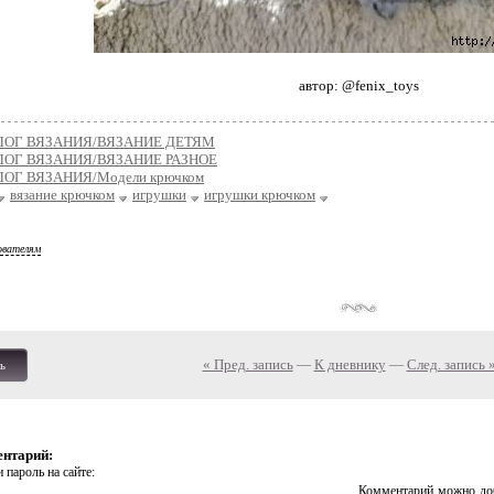
автор: @fenix_toys
ЛОГ ВЯЗАНИЯ/ВЯЗАНИЕ ДЕТЯМ
ЛОГ ВЯЗАНИЯ/ВЯЗАНИЕ РАЗНОЕ
ОГ ВЯЗАНИЯ/Модели крючком
вязание крючком
игрушки
игрушки крючком
ователям
« Пред. запись
—
К дневнику
—
След. запись 
ь
ентарий:
 пароль на сайте:
Комментарий можно доб