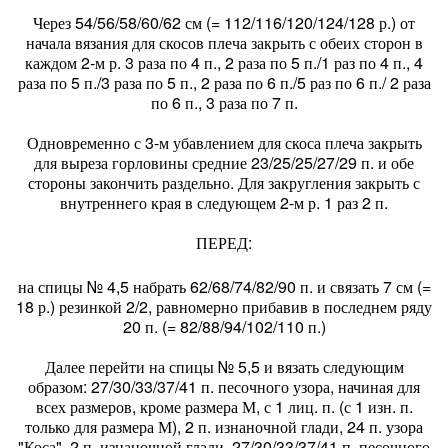
Через 54/56/58/60/62 см (= 112/116/120/124/128 р.) от
начала вязания для скосов плеча закрыть с обеих сторон в
каждом 2-м р. 3 раза по 4 п., 2 раза по 5 п./1 раз по 4 п., 4
раза по 5 п./3 раза по 5 п., 2 раза по 6 п./5 раз по 6 п./ 2 раза
по 6 п., 3 раза по 7 п.
Одновременно с 3-м убавлением для скоса плеча закрыть
для выреза горловины средние 23/25/25/27/29 п. и обе
стороны закончить раздельно. Для закругления закрыть с
внутреннего края в следующем 2-м р. 1 раз 2 п.
ПЕРЕД:
на спицы № 4,5 набрать 62/68/74/82/90 п. и связать 7 см (=
18 р.) резинкой 2/2, равномерно прибавив в последнем ряду
20 п. (= 82/88/94/102/110 п.)
Далее перейти на спицы № 5,5 и вязать следующим
образом: 27/30/33/37/41 п. песочного узора, начиная для
всех размеров, кроме размера М, с 1 лиц. п. (с 1 изн. п.
только для размера М), 2 п. изнаночной глади, 24 п. узора
"Коса", 2 п. изнаночной глади, 27/30/33/37/41 п. песочного