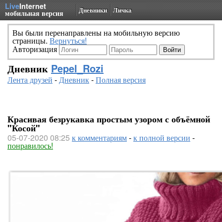
Live
Internet
Дневники
Личка
мобильная версия
Вы были перенаправлены на мобильную версию
страницы.
Вернуться!
Авторизация
Дневник
Pepel_Rozi
Лента друзей
-
Дневник
-
Полная версия
Красивая безрукавка простым узором с объёмной
"Косой"
05-07-2020 08:25
к комментариям
-
к полной версии
-
понравилось!