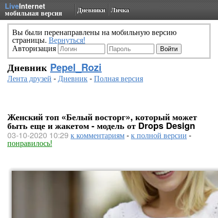
Live
Internet
Дневники
Личка
мобильная версия
Вы были перенаправлены на мобильную версию
страницы.
Вернуться!
Авторизация
Дневник
Pepel_Rozi
Лента друзей
-
Дневник
-
Полная версия
Женский топ «Белый восторг», который может
быть еще и жакетом - модель от Drops Design
03-10-2020 10:29
к комментариям
-
к полной версии
-
понравилось!