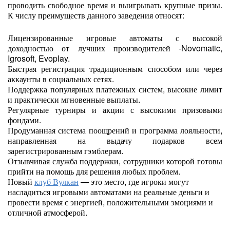
проводить свободное время и выигрывать крупные призы.
К числу преимуществ данного заведения относят:
Лицензированные игровые автоматы с высокой
доходностью от лучших производителей -Novomatic,
Igrosoft, Evoplay.
Быстрая регистрация традиционным способом или через
аккаунты в социальных сетях.
Поддержка популярных платежных систем, высокие лимит
и практически мгновенные выплаты.
Регулярные турниры и акции с высокими призовыми
фондами.
Продуманная система поощрений и программа лояльности,
направленная на выдачу подарков всем
зарегистрированным гэмблерам.
Отзывчивая служба поддержки, сотрудники которой готовы
прийти на помощь для решения любых проблем.
Новый
клуб Вулкан
— это место, где игроки могут
насладиться игровыми автоматами на реальные деньги и
провести время с энергией, положительными эмоциями и
отличной атмосферой.