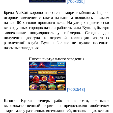
[700x325]
Бренд Vulkan хорошо известен в мире гемблинга. Первое
игорное заведение с таким названием появилось в самом
начале 90-х годов прошлого века. На улицах практически
всех крупных городов начали работать залы Вулкан, быстро
завоевавшие популярность у геймеров. Сегодня для
получения доступа к огромной коллекции азартных
развлечений клуба Вулкан больше не нужно посещать
наземные заведения.
Плюсы виртуального заведения
[700x548]
Казино Вулкан теперь работает в сети, оказывая
высококачественный сервис и предоставляя любителям
азарта массу различных возможностей, позволяющих весело