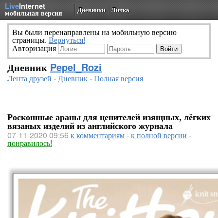
Live
Internet
Дневники
Личка
мобильная версия
Вы были перенаправлены на мобильную версию
страницы.
Вернуться!
Авторизация
Дневник
Pepel_Rozi
Лента друзей
-
Дневник
-
Полная версия
Роскошные араны для ценителей изящных, лёгких
вязаных изделий из английского журнала
07-11-2020 09:56
к комментариям
-
к полной версии
-
понравилось!