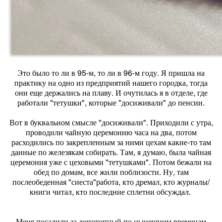
Это было то ли в 95-м, то ли в 96-м году. Я пришла на
практику на одно из предприятий нашего городка, тогда
они еще держались на плаву. И очутилась я в отделе, где
работали "тетушки", которые "досиживали" до пенсии.
Вот в буквальном смысле "досиживали". Приходили с утра,
проводили чайную церемонию часа на два, потом
расходились по закрепленным за ними цехам какие-то там
данные по железякам собирать. Там, я думаю, была чайная
церемония уже с цеховыми "тетушками". Потом бежали на
обед по домам, все жили поблизости. Ну, там
послеобеденная "сиеста"работа, кто дремал, кто журналы/
книги читал, кто последние сплетни обсуждал.
Меня посадили за допотопный по нынешним временам