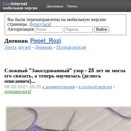
Live
Internet
Дневники
Личка
мобильная версия
Вы были перенаправлены на мобильную версию
страницы.
Вернуться!
Авторизация
Дневник
Pepel_Rozi
Лента друзей
-
Дневник
-
Полная версия
Сложный "Заколдованный" узор - 25 лет не могла
его связать, а теперь научилась (делюсь
описанием)...
08-02-2021 09:25
к комментариям
-
к полной версии
-
понравилось!