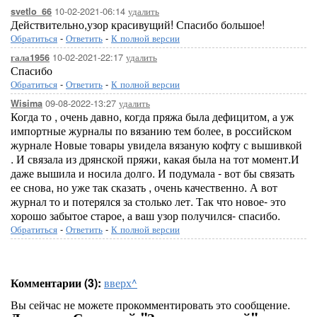
10-02-2021-06:14
удалить
svetlo_66
Действительно,узор красивущий! Спасибо большое!
Обратиться
-
Ответить
-
К полной версии
10-02-2021-22:17
удалить
гала1956
Спасибо
Обратиться
-
Ответить
-
К полной версии
09-08-2022-13:27
удалить
Wisima
Когда то , очень давно, когда пряжа была дефицитом, а уж
импортные журналы по вязанию тем более, в российском
журнале Новые товары увидела вязаную кофту с вышивкой
. И связала из дрянской пряжи, какая была на тот момент.И
даже вышила и носила долго. И подумала - вот бы связать
ее снова, но уже так сказать , очень качественно. А вот
журнал то и потерялся за столько лет. Так что новое- это
хорошо забытое старое, а ваш узор получился- спасибо.
Обратиться
-
Ответить
-
К полной версии
Комментарии (3):
вверх^
Вы сейчас не можете прокомментировать это сообщение.