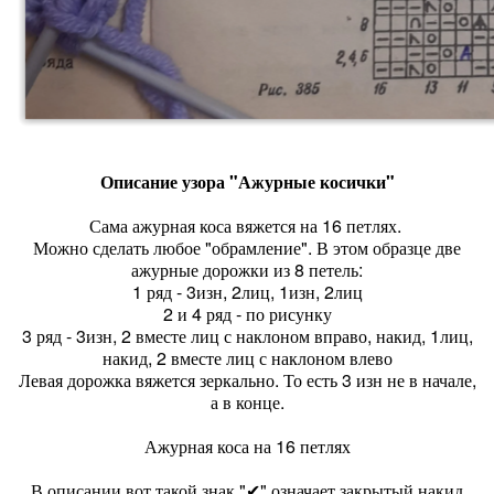
Описание узора "Ажурные косички"
Сама ажурная коса вяжется на 16 петлях.
Можно сделать любое "обрамление". В этом образце две
ажурные дорожки из 8 петель:
1 ряд - 3изн, 2лиц, 1изн, 2лиц
2 и 4 ряд - по рисунку
3 ряд - 3изн, 2 вместе лиц с наклоном вправо, накид, 1лиц,
накид, 2 вместе лиц с наклоном влево
Левая дорожка вяжется зеркально. То есть 3 изн не в начале,
а в конце.
Ажурная коса на 16 петлях
В описании вот такой знак "✔" означает закрытый накид