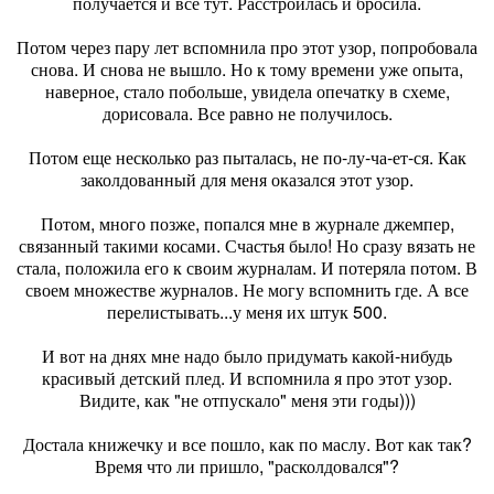
получается и все тут. Расстроилась и бросила.
Потом через пару лет вспомнила про этот узор, попробовала
снова. И снова не вышло. Но к тому времени уже опыта,
наверное, стало побольше, увидела опечатку в схеме,
дорисовала. Все равно не получилось.
Потом еще несколько раз пыталась, не по-лу-ча-ет-ся. Как
заколдованный для меня оказался этот узор.
Потом, много позже, попался мне в журнале джемпер,
связанный такими косами. Счастья было! Но сразу вязать не
стала, положила его к своим журналам. И потеряла потом. В
своем множестве журналов. Не могу вспомнить где. А все
перелистывать...у меня их штук 500.
И вот на днях мне надо было придумать какой-нибудь
красивый детский плед. И вспомнила я про этот узор.
Видите, как "не отпускало" меня эти годы)))
Достала книжечку и все пошло, как по маслу. Вот как так?
Время что ли пришло, "расколдовался"?